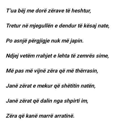
T’ua bëj me dorë zërave të heshtur,
Tretur në mjegullën e dendur të kësaj nate,
Po asnjë përgjigje nuk më japin.
Ndjej vetëm rrahjet e lehta të zemrës sime,
Më pas më vijnë zëra që më thërrasin,
Janë zërat e mekur që shëtitin natën,
Janë zërat që dalin nga shpirti im,
Zëra që kanë marrë arratinë.