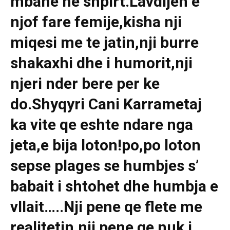
mbane ne shpirt.Lavdijen e
njof fare femije,kisha nji
miqesi me te jatin,nji burre
shakaxhi dhe i humorit,nji
njeri nder bere per ke
do.Shyqyri Cani Karrametaj
ka vite qe eshte ndare nga
jeta,e bija loton!po,po loton
sepse plages se humbjes s’
babait i shtohet dhe humbja e
vllait…..Nji pene qe flete me
realitetin,nji pene qe nuk i