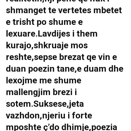
shmanget te vertetes mbetet
e trisht po shume e
lexuare.Lavdijes i them
kurajo,shkruaje mos
reshte,sepse brezat qe vin e
duan poezin tane,e duam dhe
lexojme me shume
mallengjim brezi i
sotem.Suksese,jeta
vazhdon,njeriu i forte
mposhte ç’do dhimje,poezia