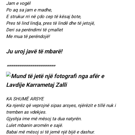
Jam e vogël
Po aq sa jam e madhe,
E strukur rri në çdo cep të kësaj bote,
Pres të lind lindja, pres të lindê dhe të jetojë,
Deri sa perëndimi të çmallet
Me mua të perëndojë!
Ju uroj javë të mbarë!
“””””””””””””””””””””””
KA SHUMË ARSYE
Ka njerëz që veprojnë sipas arsyes, njërëzit e tillë nuk i
tremben as vdekjes.
Gjyshja ime më mësoj ta dua natyrën.
Lulet mbanin aromën e sajë.
Babai më mësoj si të jemë një bijë e dashur.