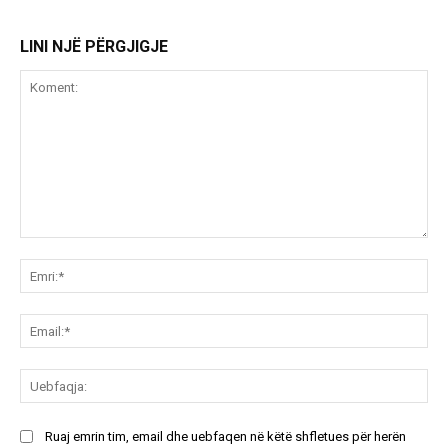
LINI NJË PËRGJIGJE
Koment:
Emr
Ema
Ue
Ruaj emrin tim, email dhe uebfaqen në këtë shfletues për herën