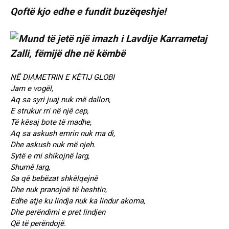
Qoftë kjo edhe e fundit buzëqeshje!
NË DIAMETRIN E KËTIJ GLOBI
Jam e vogël,
Aq sa syri juaj nuk më dallon,
E strukur rri në një cep,
Të kësaj bote të madhe,
Aq sa askush emrin nuk ma di,
Dhe askush nuk më njeh.
Sytë e mi shikojnë larg,
Shumë larg,
Sa që bebëzat shkëlqejnë
Dhe nuk pranojnë të heshtin,
Edhe atje ku lindja nuk ka lindur akoma,
Dhe perëndimi e pret lindjen
Që të perëndojë.