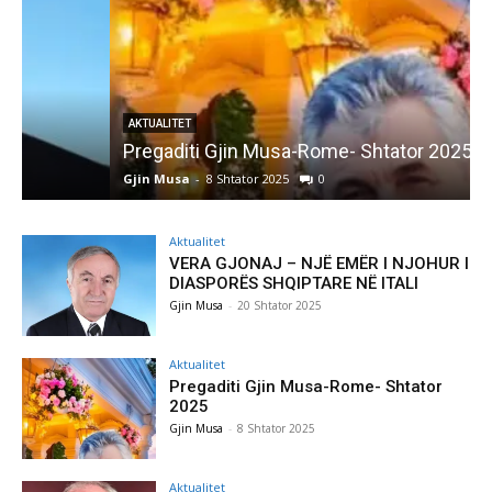
AKTUALITET
Pregaditi Gjin Musa-Rome- Shtator 2025
Gjin Musa
-
8 Shtator 2025
0
G
Aktualitet
VERA GJONAJ – NJË EMËR I NJOHUR I
DIASPORËS SHQIPTARE NË ITALI
Gjin Musa
-
20 Shtator 2025
Aktualitet
Pregaditi Gjin Musa-Rome- Shtator
2025
Gjin Musa
-
8 Shtator 2025
Aktualitet