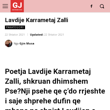
GJ
DRITARE E RE
Lavdije Karrametaj Zalli
PAKATEGORI
22 Shtator 2021
Updated:
22 Shtator 2021
Nga
Gjin Musa
Poetja Lavdije Karrametaj
Zalli, shkruan dhimshem
Pse?Nji psehe qe ç’do rrjeshte
i saje shprehe dufin qe