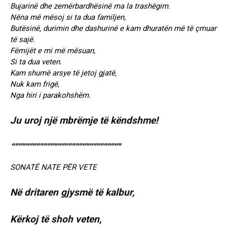
Bujarinë dhe zemërbardhësinë ma la trashëgim.
Nëna më mësoj si ta dua familjen,
Butësinë, durimin dhe dashurinë e kam dhuratën më të çmuar
të sajë.
Fëmijët e mi më mësuan,
Si ta dua veten.
Kam shumë arsye të jetoj gjatë,
Nuk kam frigë,
Nga hiri i parakohshëm.
Ju uroj një mbrëmje të këndshme!
“””””””””””””””””””””””””””””””
SONATË NATE PËR VETE
Në dritaren gjysmë të kalbur,
Kërkoj të shoh veten,