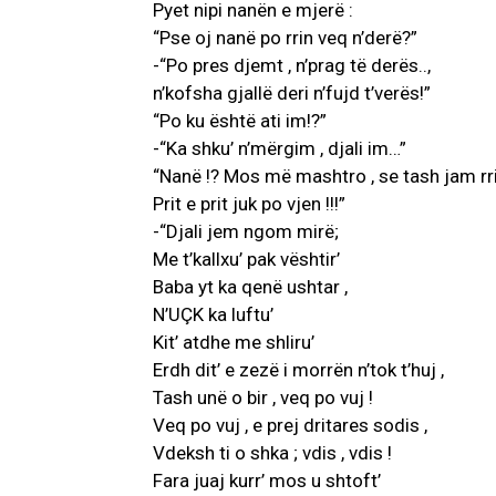
Pyet nipi nanën e mjerë :
“Pse oj nanë po rrin veq n’derë?”
-“Po pres djemt , n’prag të derës..,
n’kofsha gjallë deri n’fujd t’verës!”
“Po ku është ati im!?”
-“Ka shku’ n’mërgim , djali im…”
“Nanë !? Mos më mashtro , se tash jam rrit ,
Prit e prit juk po vjen !!!”
-“Djali jem ngom mirë;
Me t’kallxu’ pak vështir’
Baba yt ka qenë ushtar ,
N’UÇK ka luftu’
Kit’ atdhe me shliru’
Erdh dit’ e zezë i morrën n’tok t’huj ,
Tash unë o bir , veq po vuj !
Veq po vuj , e prej dritares sodis ,
Vdeksh ti o shka ; vdis , vdis !
Fara juaj kurr’ mos u shtoft’