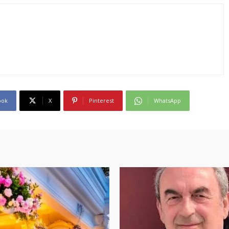
ook
X
Pinterest
WhatsApp