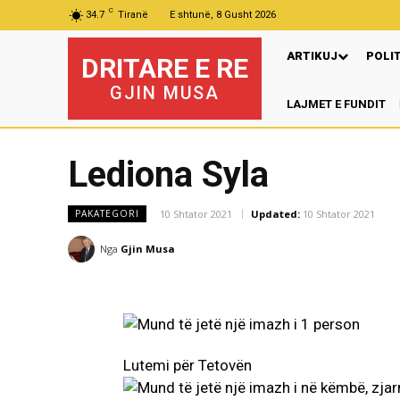
C
34.7
Tiranë
E shtunë, 8 Gusht 2026
ARTIKUJ
POLI
DRITARE E RE
GJIN MUSA
LAJMET E FUNDIT
Lediona Syla
10 Shtator 2021
Updated:
10 Shtator 2021
PAKATEGORI
Nga
Gjin Musa
Lutemi për Tetovën