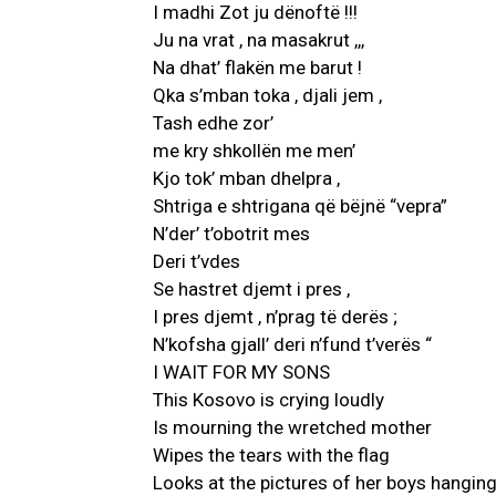
I madhi Zot ju dënoftë !!!
Ju na vrat , na masakrut ,,,
Na dhat’ flakën me barut !
Qka s’mban toka , djali jem ,
Tash edhe zor’
me kry shkollën me men’
Kjo tok’ mban dhelpra ,
Shtriga e shtrigana që bëjnë “vepra”
N’der’ t’obotrit mes
Deri t’vdes
Se hastret djemt i pres ,
I pres djemt , n’prag të derës ;
N’kofsha gjall’ deri n’fund t’verës “
I WAIT FOR MY SONS
This Kosovo is crying loudly
Is mourning the wretched mother
Wipes the tears with the flag
Looks at the pictures of her boys hanging