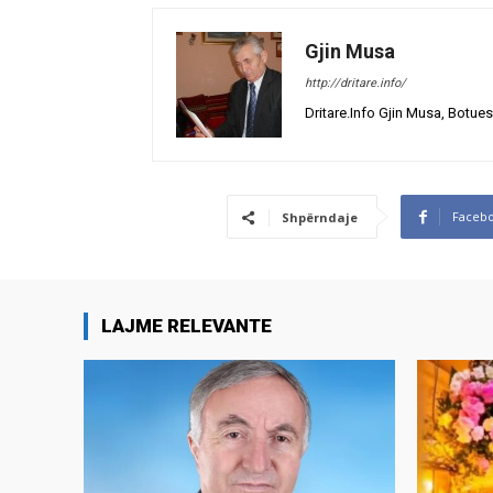
Gjin Musa
http://dritare.info/
Dritare.Info Gjin Musa, Botues
Faceb
Shpërndaje
LAJME RELEVANTE