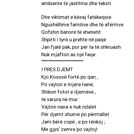
Dhe viktimat e kësaj fatëkeqsie
Ngushëllime familive dhe të afërmve
Qofshin banorë të xhenetit
Shpirti i tyre u prehtë në paqe
Jan fjalë pak, por për ta të shkruash
Nuk mjafton as një faqe ..
“”””””””””””””””””””””””””””
I PRES DJEMT
Kjo Kosovë fortë po qan ,
Po vajton e mjera nanë,
Shikon fotot e djemëve ,
të varura në mur
Vajton nana e nuk ndalet
Për djemt shumë po përmallet
Jam bërë copë , e po rënkoj ;
Me gjys’ zemre po vajtoj!