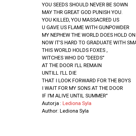
YOU SEEDS SHOULD NEVER BE SOWN
MAY THR GREAT GOD PUNISH YOU.
YOU KILLED, YOU MASSACRED US
U GAVE US FLAME WITH GUNPOWDER
MY NEPHEW THE WORLD DOES HOLD ON
NOW IT’S HARD TO GRADUATE WITH SM
THIS WORLD HOLDS FOXES ,
WITCHES WHO DO “DEEDS”
AT THE DOOR I’LL REMAIN
UNTILL I’LL DIE
THAT I LOOK FORWARD FOR THE BOYS
I WAIT FOR MY SONS AT THE DOOR
IF I’M ALIVE UNTIL SUMMER”
Autorja :
Lediona Syla
Author: Lediona Syla