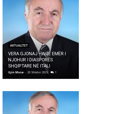
AKTUALITET
AKTUALITET
VERA GJONAJ – NJË EMËR I
NJOHUR I DIASPORËS
Pregaditi Gji
SHQIPTARE NË ITALI
Shtator 2025
Gjin Musa
-
20 Shtator 2025
1
Gjin Musa
-
8 Shtat