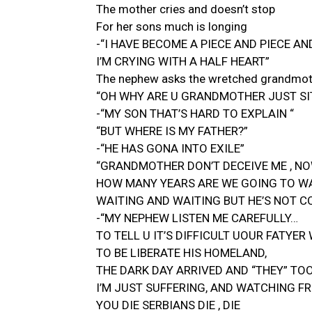
The mother cries and doesn’t stop
For her sons much is longing
-“I HAVE BECOME A PIECE AND PIECE AN
I’M CRYING WITH A HALF HEART”
The nephew asks the wretched grandmot
“OH WHY ARE U GRANDMOTHER JUST SIT
-“MY SON THAT’S HARD TO EXPLAIN “
“BUT WHERE IS MY FATHER?”
-“HE HAS GONA INTO EXILE”
“GRANDMOTHER DON’T DECEIVE ME , NO
HOW MANY YEARS ARE WE GOING TO WA
WAITING AND WAITING BUT HE’S NOT C
-“MY NEPHEW LISTEN ME CAREFULLY…
TO TELL U IT’S DIFFICULT UOUR FATYER
TO BE LIBERATE HIS HOMELAND,
THE DARK DAY ARRIVED AND “THEY” TO
I’M JUST SUFFERING, AND WATCHING F
YOU DIE SERBIANS DIE , DIE