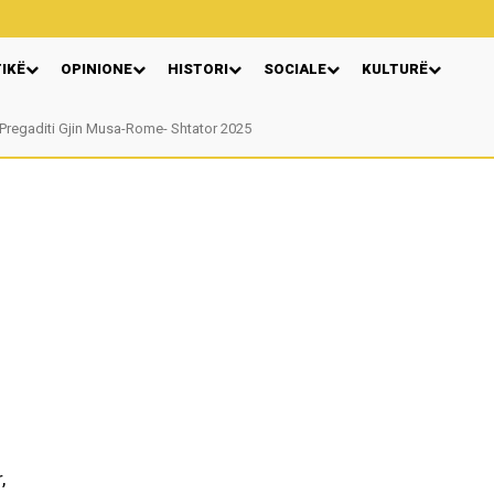
TIKË
OPINIONE
HISTORI
SOCIALE
KULTURË
Pregaditi Gjin Musa-Rome- Shtator 2025