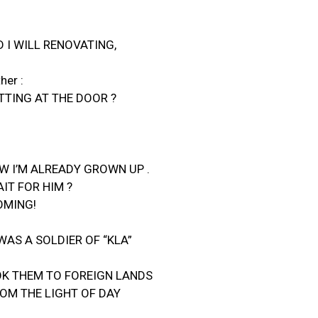
D I WILL RENOVATING,
her :
TING AT THE DOOR ?
W I’M ALREADY GROWN UP .
IT FOR HIM ?
OMING!
 WAS A SOLDIER OF “KLA”
OK THEM TO FOREIGN LANDS
ROM THE LIGHT OF DAY