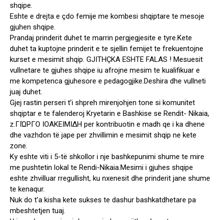
shqipe.
Eshte e drejta e çdo femije me kombesi shqiptare te mesoje
gjuhen shqipe.
Prandaj prinderit duhet te marrin pergjegjesite e tyre.Kete
duhet ta kuptojne prinderit e te sjellin femijet te frekuentojne
kurset e mesimit shqip. GJITHÇKA ESHTE FALAS ! Mesuesit
vullnetare te gjuhes shqipe iu afrojne mesim te kualifikuar e
me kompetenca gjuhesore e pedagogjike.Deshira dhe vullneti
juaj duhet.
Gjej rastin perseri t’i shpreh mirenjohjen tone si komunitet
shqiptar e te falenderoj Kryetarin e Bashkise se Rendit- Nikaia,
z.ΓΙΏΡΓΟ ΙΟΑΚΕΙΜΙΔΗ per kontribuotin e madh qe i ka dhene
dhe vazhdon të jape per zhvillimin e mesimit shqip ne kete
zone.
Ky eshte viti i 5-të shkollor i nje bashkepunimi shume te mire
me pushtetin lokal te Rendi-Nikaia.Mesimi i gjuhes shqipe
eshte zhvilluar rregullisht, ku nxenesit dhe prinderit jane shume
te kenaqur.
Nuk do t’a kisha kete sukses te dashur bashkatdhetare pa
mbeshtetjen tuaj.