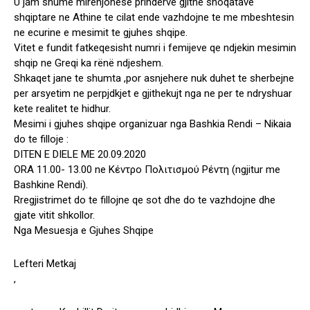
U jam shume mirenjohese prinderve gjithe shoqatave
shqiptare ne Athine te cilat ende vazhdojne te me mbeshtesin
ne ecurine e mesimit te gjuhes shqipe.
Vitet e fundit fatkeqesisht numri i femijeve qe ndjekin mesimin
shqip ne Greqi ka rënë ndjeshem.
Shkaqet jane te shumta ,por asnjehere nuk duhet te sherbejne
per arsyetim ne perpjdkjet e gjithekujt nga ne per te ndryshuar
kete realitet te hidhur.
Mesimi i gjuhes shqipe organizuar nga Bashkia Rendi – Nikaia
do te filloje :
DITEN E DIELE ME 20.09.2020
ORA 11.00- 13.00 ne Κέντρο Πολιτισμού Ρέντη (ngjitur me
Bashkine Rendi).
Rregjistrimet do te fillojne qe sot dhe do te vazhdojne dhe
gjate vitit shkollor.
Nga Mesuesja e Gjuhes Shqipe
Lefteri Metkaj
,