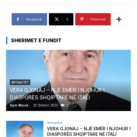
Facebook
X
Pinterest
SHKRIMET E FUNDIT
 NJOHUR I
AKTUALITET
TALI
Pregaditi Gjin Musa-Rome- Shtato
Gjin Musa
-
8 Shtator 2025
0
Aktualitet
VERA GJONAJ – NJË EMËR I NJOHUR I
DIASPORËS SHQIPTARE NË ITALI