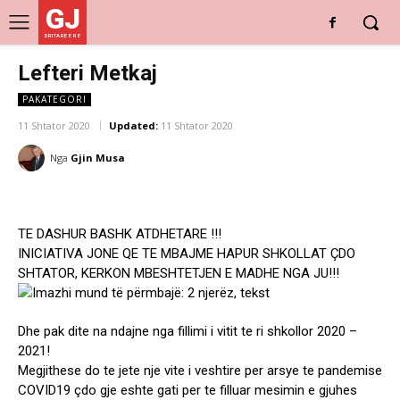
GJ
DRITARE E RE
Lefteri Metkaj
PAKATEGORI
11 Shtator 2020
Updated:
11 Shtator 2020
Nga
Gjin Musa
TE DASHUR BASHK ATDHETARE !!!
INICIATIVA JONE QE TE MBAJME HAPUR SHKOLLAT ÇDO
SHTATOR, KERKON MBESHTETJEN E MADHE NGA JU!!!
Dhe pak dite na ndajne nga fillimi i vitit te ri shkollor 2020 –
2021!
Megjithese do te jete nje vite i veshtire per arsye te pandemise
COVID19 çdo gje eshte gati per te filluar mesimin e gjuhes