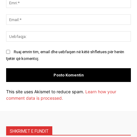
Emr
Ema
Ue
Ruaj emrin tim, email dhe uebfaqen në këtë shfletues për herën
tjetër që komentoj.
This site uses Akismet to reduce spam.
Learn how your
comment data is processed.
SHKRIMET E FUNDIT