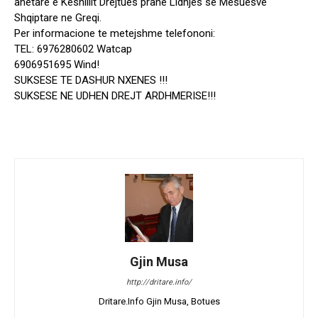
anetare e Keshillit Drejtues prane Lidhjes se Mesuesve
Shqiptare ne Greqi.
Per informacione te metejshme telefononi:
TEL: 6976280602 Watcap
6906951695 Wind!
SUKSESE TE DASHUR NXENES !!!
SUKSESE NE UDHEN DREJT ARDHMERISE!!!
Gjin Musa
http://dritare.info/
Dritare.Info Gjin Musa, Botues