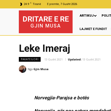
C
24.9
Tiranë
E premte, 7 Gusht 2026
ARTIKUJ
POLI
DRITARE E RE
GJIN MUSA
LAJMET E FUNDIT
Leke Imeraj
13 Gusht 2021
Updated:
13 Gusht 2021
PAKATEGORI
Nga
Gjin Musa
Norvegjia-Parajsa e botës
Norvegjia, për nga natyra mendohet 