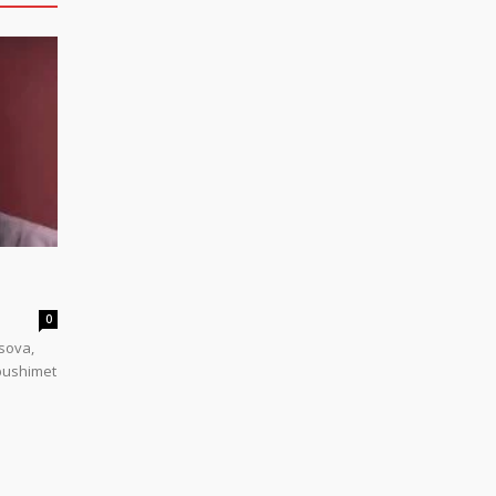
0
sova,
 pushimet