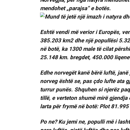
mendohet „parajsa“ e botës.
Eshtë vendi më verior i Europës, ven
385.203 km2 dhe një popullësi 5.328
në botë, ka 1300 male të cilat përsh
25.148 km. bregdet, 450.000 liqene
Edhe norvegët kanë bërë luftë, janë
norveg është se, pas çdo lufte ata g
turrur punës. Shquhen si njerëz paqë
tillë, e verteton shumë mirë gjendja
larta për frymë në botë: Plot 81.995
Po ne? Ku jemi ne, populli më i las