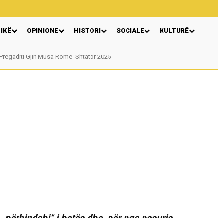
TIKË
OPINIONE
HISTORI
SOCIALE
KULTURË
Pregaditi Gjin Musa-Rome- Shtator 2025
„përbindshi“ i botës dhe, për nga pasuria