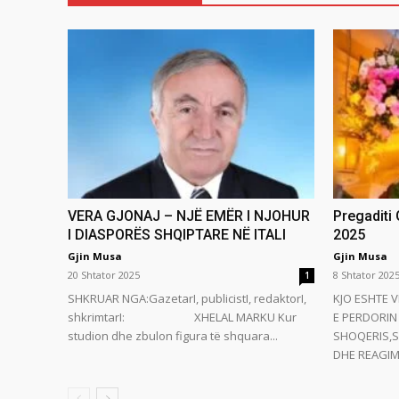
VERA GJONAJ – NJË EMËR I NJOHUR
Pregaditi
I DIASPORËS SHQIPTARE NË ITALI
2025
Gjin Musa
Gjin Musa
20 Shtator 2025
8 Shtator 202
1
SHKRUAR NGA:GazetarI, publicistI, redaktorI,
KJO ESHTE V
shkrimtarI: XHELAL MARKU Kur
E PERDORIN 
studion dhe zbulon figura të shquara...
SHOQERIS,S
DHE REAGIMI