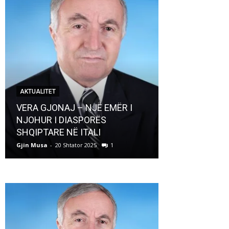
AKTUALITET
AKTUALITET
VERA GJONAJ – NJË EMËR I
NJOHUR I DIASPORËS
Pregaditi Gji
SHQIPTARE NË ITALI
Shtator 2025
Gjin Musa
-
20 Shtator 2025
1
Gjin Musa
-
8 Shtat