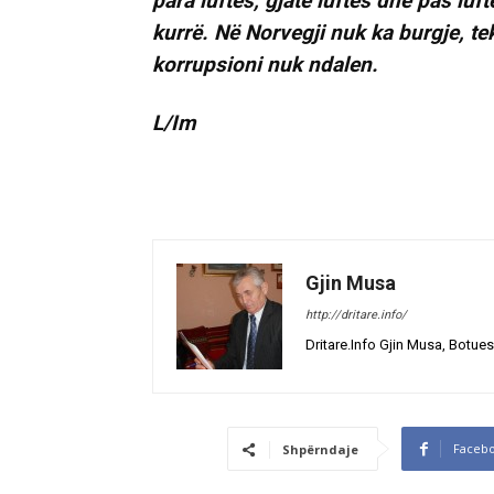
para luftës, gjatë luftës dhe pas lu
kurrë. Në Norvegji nuk ka burgje, te
korrupsioni nuk ndalen.
L/Im
Gjin Musa
http://dritare.info/
Dritare.Info Gjin Musa, Botues
Faceb
Shpërndaje