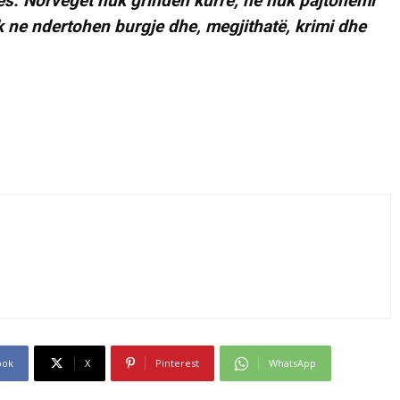
ftës. Norvegët nuk grinden kurrë, ne nuk pajtohemi
k ne ndertohen burgje dhe, megjithatë, krimi dhe
ook
X
Pinterest
WhatsApp