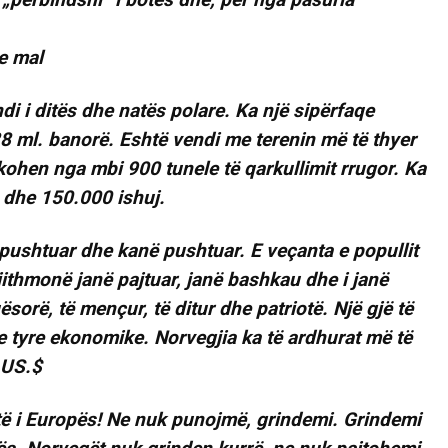
di i ditës dhe natës polare. Ka një sipërfaqe
 ml. banorë. Eshtë vendi me terenin më të thyer
kohen nga mbi 900 tunele të qarkullimit rrugor. Ka
 dhe 150.000 ishuj.
 pushtuar dhe kanë pushtuar. E veçanta e popullit
jithmonë janë pajtuar, janë bashkau dhe i janë
sorë, të mençur, të ditur dhe patriotë. Një gjë të
 e tyre ekonomike. Norvegjia ka të ardhurat më të
 US.$
htë i Europës! Ne nuk punojmë, grindemi. Grindemi