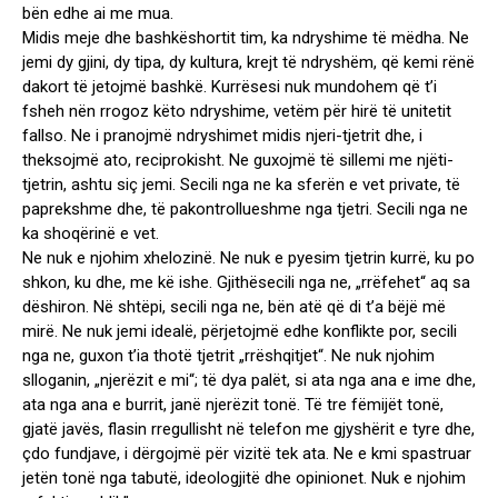
bën edhe ai me mua.
Midis meje dhe bashkëshortit tim, ka ndryshime të mëdha. Ne
jemi dy gjini, dy tipa, dy kultura, krejt të ndryshëm, që kemi rënë
dakort të jetojmë bashkë. Kurrësesi nuk mundohem që t’i
fsheh nën rrogoz këto ndryshime, vetëm për hirë të unitetit
fallso. Ne i pranojmë ndryshimet midis njeri-tjetrit dhe, i
theksojmë ato, reciprokisht. Ne guxojmë të sillemi me njëti-
tjetrin, ashtu siç jemi. Secili nga ne ka sferën e vet private, të
paprekshme dhe, të pakontrollueshme nga tjetri. Secili nga ne
ka shoqërinë e vet.
Ne nuk e njohim xhelozinë. Ne nuk e pyesim tjetrin kurrë, ku po
shkon, ku dhe, me kë ishe. Gjithësecili nga ne, „rrëfehet“ aq sa
dëshiron. Në shtëpi, secili nga ne, bën atë që di t’a bëjë më
mirë. Ne nuk jemi idealë, përjetojmë edhe konflikte por, secili
nga ne, guxon t’ia thotë tjetrit „rrëshqitjet“. Ne nuk njohim
slloganin, „njerëzit e mi“; të dya palët, si ata nga ana e ime dhe,
ata nga ana e burrit, janë njerëzit tonë. Të tre fëmijët tonë,
gjatë javës, flasin rregullisht në telefon me gjyshërit e tyre dhe,
çdo fundjave, i dërgojmë për vizitë tek ata. Ne e kmi spastruar
jetën tonë nga tabutë, ideologjitë dhe opinionet. Nuk e njohim