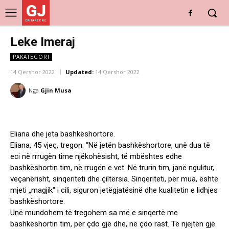
GJ
DRITARE E RE
Leke Imeraj
PAKATEGORI
14 Qershor 2022
Updated:
14 Qershor 2022
Nga
Gjin Musa
Eliana dhe jeta bashkëshortore.
Eliana, 45 vjeç, tregon: “Në jetën bashkëshortore, unë dua të
eci në rrrugën time njëkohësisht, të mbështes edhe
bashkëshortin tim, në rrugën e vet. Në trurin tim, janë ngulitur,
veçanërisht, sinqeriteti dhe çiltërsia. Sinqeriteti, për mua, është
mjeti „magjik“ i cili, siguron jetëgjatësinë dhe kualitetin e lidhjes
bashkëshortore.
Unë mundohem të tregohem sa më e sinqertë me
bashkëshortin tim, për çdo gjë dhe, në çdo rast. Të njejtën gjë