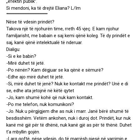
„efektin publik”.
Si mendoni, ka të drejtë Eliana? L/Im
“””””””””””””””””””””””””””””””””
Nëse të vdesin prindët?
Takova një të njohurën time, rreth 45 vjeç. E kam njohur
familjarisht, me babain e saj kemi qënë koleg. Të dy prindët e
saj, kanë qënë intelektualë të nderuar.
Dialigu:
-Si e ke babin?
-Mirë duhet të jetë.
-Po nënën? Kam dëgjuar se ka qënë e sëmurë?
-Edhe ajo mirë duhet të jetë.
-Si, mirë duhet të jenë? Nuk ke kontakt me prindët? Unë e di
se, edhe ata jetojnë në këtë qytet
-Jo, kam shumë kohë që nuk kam kontakt.
-Po me telefon, nuk komunikoni?
-Jo. Nuk u përgjigjem dhe as nuk i marr. Janë bërë shumë të
besdisshëm. Vetëm ankohen, nuk i duroj dot. Prindët, kur nuk
kanë më gjë për të dhënë, nuk kanë gjë as për të thënë. Duhet
t’a mbyllin gojën.
-Larg qoftë, nëse vdesin, do të marrësh pjesë në varrimin e