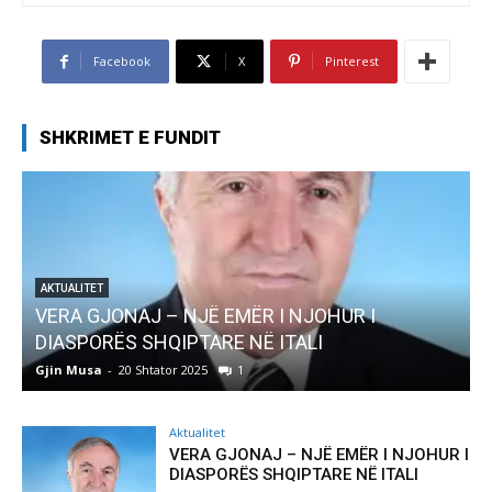
Facebook
X
Pinterest
SHKRIMET E FUNDIT
 I
AKTUALITET
Pregaditi Gjin Musa-Rome- Shtator 2025
Gjin Musa
-
8 Shtator 2025
0
Aktualitet
VERA GJONAJ – NJË EMËR I NJOHUR I
DIASPORËS SHQIPTARE NË ITALI