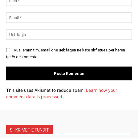
Ema
Ue
Ruaj emrin tim, email dhe uebfaqen në këtë shfletues për herën
tjetër që komentoj.
This site uses Akismet to reduce spam.
Learn how your
comment data is processed.
SHKRIMET E FUNDIT