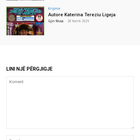
Krijime
Autore Katerina Tereziu Ligeja
Gjin Musa
-
28 Korrik 2025
LINI NJË PËRGJIGJE
Koment:
Emr