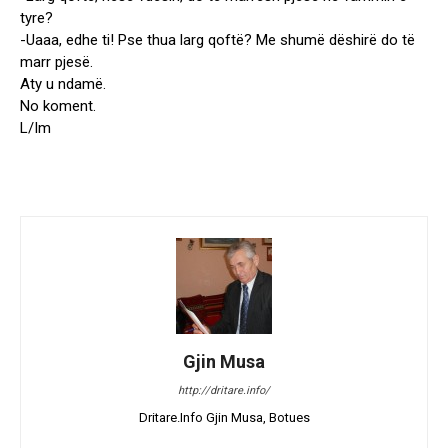
tyre?
-Uaaa, edhe ti! Pse thua larg qoftë? Me shumë dëshirë do të
marr pjesë.
Aty u ndamë.
No koment.
L/Im
Gjin Musa
http://dritare.info/
Dritare.Info Gjin Musa, Botues