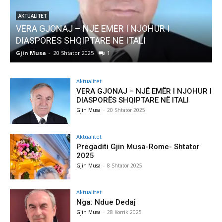
AKTUALITET
Pregaditi Gjin Musa-Rome- Shtator 2025
Gjin Musa
-
8 Shtator 2025
0
Aktualitet
VERA GJONAJ – NJË EMËR I NJOHUR I
DIASPORËS SHQIPTARE NË ITALI
Gjin Musa
-
20 Shtator 2025
Aktualitet
Pregaditi Gjin Musa-Rome- Shtator
2025
Gjin Musa
-
8 Shtator 2025
Aktualitet
Nga: Ndue Dedaj
Gjin Musa
-
28 Korrik 2025