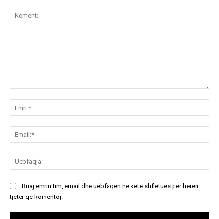
Koment:
Emr
Ema
Ue
Ruaj emrin tim, email dhe uebfaqen në këtë shfletues për herën
tjetër që komentoj.