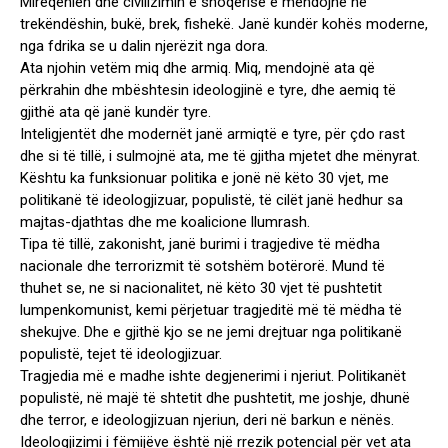
Mirëqenien dhe civilizimin e shoqërisë e mendojnë në
trekëndëshin, bukë, brek, fishekë. Janë kundër kohës moderne,
nga fdrika se u dalin njerëzit nga dora.
Ata njohin vetëm miq dhe armiq. Miq, mendojnë ata që
përkrahin dhe mbështesin ideologjinë e tyre, dhe aemiq të
gjithë ata që janë kundër tyre.
Inteligjentët dhe modernët janë armiqtë e tyre, për çdo rast
dhe si të tillë, i sulmojnë ata, me të gjitha mjetet dhe mënyrat.
Kështu ka funksionuar politika e jonë në këto 30 vjet, me
politikanë të ideologjizuar, populistë, të cilët janë hedhur sa
majtas-djathtas dhe me koalicione llumrash.
Tipa të tillë, zakonisht, janë burimi i tragjedive të mëdha
nacionale dhe terrorizmit të sotshëm botërorë. Mund të
thuhet se, ne si nacionalitet, në këto 30 vjet të pushtetit
lumpenkomunist, kemi përjetuar tragjeditë më të mëdha të
shekujve. Dhe e gjithë kjo se ne jemi drejtuar nga politikanë
populistë, tejet të ideologjizuar.
Tragjedia më e madhe ishte degjenerimi i njeriut. Politikanët
populistë, në majë të shtetit dhe pushtetit, me joshje, dhunë
dhe terror, e ideologjizuan njeriun, deri në barkun e nënës.
Ideologjizimi i fëmijëve është një rrezik potencial për vet ata