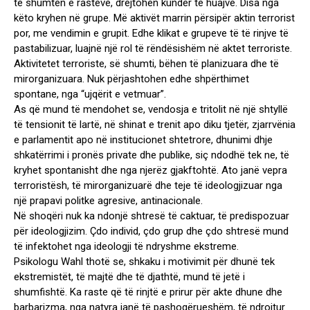
të shumtën e rasteve, drejtohen kundër të huajve. Disa nga
këto kryhen në grupe. Më aktivët marrin përsipër aktin terrorist
por, me vendimin e grupit. Edhe klikat e grupeve të të rinjve të
pastabilizuar, luajnë një rol të rëndësishëm në aktet terroriste.
Aktivitetet terroriste, së shumti, bëhen të planizuara dhe të
mirorganizuara. Nuk përjashtohen edhe shpërthimet
spontane, nga “ujqërit e vetmuar”.
As që mund të mendohet se, vendosja e tritolit në një shtyllë
të tensionit të lartë, në shinat e trenit apo diku tjetër, zjarrvënia
e parlamentit apo në institucionet shtetrore, dhunimi dhje
shkatërrimi i pronës private dhe publike, siç ndodhë tek ne, të
kryhet spontanisht dhe nga njerëz gjakftohtë. Ato janë vepra
terroristësh, të mirorganizuarë dhe teje të ideologjizuar nga
një prapavi politke agresive, antinacionale.
Në shoqëri nuk ka ndonjë shtresë të caktuar, të predispozuar
për ideologjizim. Çdo individ, çdo grup dhe çdo shtresë mund
të infektohet nga ideologji të ndryshme ekstreme.
Psikologu Wahl thotë se, shkaku i motivimit për dhunë tek
ekstremistët, të majtë dhe të djathtë, mund të jetë i
shumfishtë. Ka raste që të rinjtë e prirur për akte dhune dhe
barbarizma, nga natyra janë të pashoqërueshëm, të ndrojtur