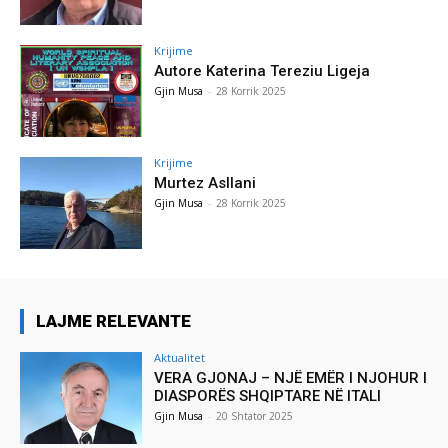
Krijime
Autore Katerina Tereziu Ligeja
Gjin Musa
-
28 Korrik 2025
Krijime
Murtez Asllani
Gjin Musa
-
28 Korrik 2025
LAJME RELEVANTE
Aktualitet
VERA GJONAJ – NJË EMËR I NJOHUR I
DIASPORËS SHQIPTARE NË ITALI
Gjin Musa
-
20 Shtator 2025