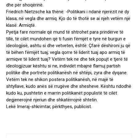
dhe për shoqërinë.
Friedrich Nietzsche ka thënë: -Politikani i ndanë njerëzit në dy
klasa; në vegla dhe armiq. Kjo do të thotë se ai njeh vetëm një
klasë: Armiqtë.
Pyetja fare normale që mund të shtrohet para prindërve të
tillë, të cilët mundohen që ti fusin fëmijët e tyre në burgun e
ideologjisë, ashtu si dhe vetveten, është: Çfarë dëshironi ju që
të bëhen fëmijët tuaj; vegla qorre të liderit tuaj apo armiq të
armiqve të liderit tuaj? Vetëm tek ne dhe tek popujt e tjerë të
ideologjizuar kështu si ne, individët mbajnë flamuj partish
politike dhe portrete politikanësh në shtëpi, zyra dhe dyqane.
Vetëm tek ne shikon postera politikanësh, në majë të
shtyllave, kudo anës së rrugëve dhe shesheve. Kështu ndodhë
kudo ku, pushtetin e marrin politikanët populistë të cilët
degjenerojnë njeriun dhe shkatërrojnë shtetin.
Lekë Imeraj-shkrimtar, përkthyes, publicist.