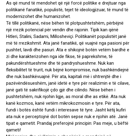
As që mund të mendohet që një forcë politike e drejtuar nga
politikanë fanatikë, populistë, tejet të ideologjizuar, të mund të
modernizohet dhe humanizohet.
Të tillë politikanë, nëse bëhen të plotpushtetshëm, përbëjnë
një rrezik potencial për vendin dhe rajonin. Tipik kan qënë
Hitleri, Stalini, Sadami, Millosheviçi. Politikanët populistët janë
më të rrezikshmit. Ata janë fanatikë, që vuajnë nga pasioni për
pushtet, lavdi dhe pasuri. Ata e shikojnë botën vetëm bardhë e
zi dhe karakterizohen nga ide fikse, të paprekshme, të
pakundërshtueshme dhe të pandryshueshme. Nuk kan
fleksibilitet të trurit, nuk bëjnë kompromise, nuk bashkëndiejnë
dhe nuk bashkëvuajnë. Për ata, kapitali më i shtrenjtë dhe i
pazëvëndësueshëm, janë idetë e tyre për realizimin e të cilave,
janë gati të sakrifikojë çdo gjë dhe cilindo. Nëse bëhen i
pushtetshëm, nuk njohin ligje, as moral dhe as etikë. Ata nuk
kanë kozmos, kanë vetëm mikrokozmosin e tyre. Për ata,
fundi i botës është fundi i interesave të tyre. Jasht këtij kufiri
ata nuk e perceptojnë dot botën sepse nuk e njohin atë. Janë
tipat e qametit. Prandaj preferojnë principin: Pas meje, u bëftë
qameti!