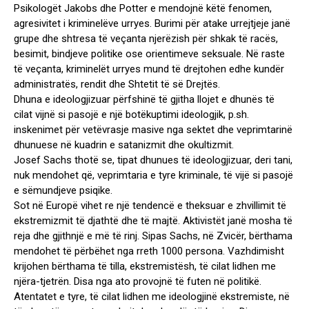
Psikologët Jakobs dhe Potter e mendojnë këtë fenomen,
agresivitet i kriminelëve urryes. Burimi për atake urrejtjeje janë
grupe dhe shtresa të veçanta njerëzish për shkak të racës,
besimit, bindjeve politike ose orientimeve seksuale. Në raste
të veçanta, kriminelët urryes mund të drejtohen edhe kundër
administratës, rendit dhe Shtetit të së Drejtës.
Dhuna e ideologjizuar përfshinë të gjitha llojet e dhunës të
cilat vijnë si pasojë e një botëkuptimi ideologjik, p.sh.
inskenimet për vetëvrasje masive nga sektet dhe veprimtarinë
dhunuese në kuadrin e satanizmit dhe okultizmit.
Josef Sachs thotë se, tipat dhunues të ideologjizuar, deri tani,
nuk mendohet që, veprimtaria e tyre kriminale, të vijë si pasojë
e sëmundjeve psiqike.
Sot në Europë vihet re një tendencë e theksuar e zhvillimit të
ekstremizmit të djathtë dhe të majtë. Aktivistët janë mosha të
reja dhe gjithnjë e më të rinj. Sipas Sachs, në Zvicër, bërthama
mendohet të përbëhet nga rreth 1000 persona. Vazhdimisht
krijohen bërthama të tilla, ekstremistësh, të cilat lidhen me
njëra-tjetrën. Disa nga ato provojnë të futen në politikë.
Atentatet e tyre, të cilat lidhen me ideologjinë ekstremiste, në