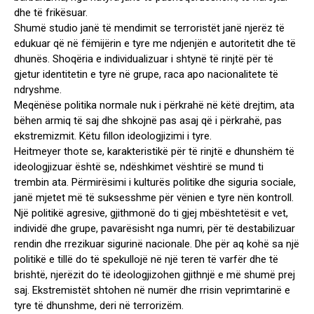
dhe të frikësuar.
Shumë studio janë të mendimit se terroristët janë njerëz të
edukuar që në fëmijërin e tyre me ndjenjën e autoritetit dhe të
dhunës. Shoqëria e individualizuar i shtynë të rinjtë për të
gjetur identitetin e tyre në grupe, raca apo nacionalitete të
ndryshme.
Meqënëse politika normale nuk i përkrahë në këtë drejtim, ata
bëhen armiq të saj dhe shkojnë pas asaj që i përkrahë, pas
ekstremizmit. Këtu fillon ideologjizimi i tyre.
Heitmeyer thote se, karakteristikë për të rinjtë e dhunshëm të
ideologjizuar është se, ndëshkimet vështirë se mund ti
trembin ata. Përmirësimi i kulturës politike dhe siguria sociale,
janë mjetet më të suksesshme për vënien e tyre nën kontroll.
Një politikë agresive, gjithmonë do ti gjej mbështetësit e vet,
individë dhe grupe, pavarësisht nga numri, për të destabilizuar
rendin dhe rrezikuar sigurinë nacionale. Dhe për aq kohë sa një
politikë e tillë do të spekullojë në një teren të varfër dhe të
brishtë, njerëzit do të ideologjizohen gjithnjë e më shumë prej
saj. Ekstremistët shtohen në numër dhe rrisin veprimtarinë e
tyre të dhunshme, deri në terrorizëm.