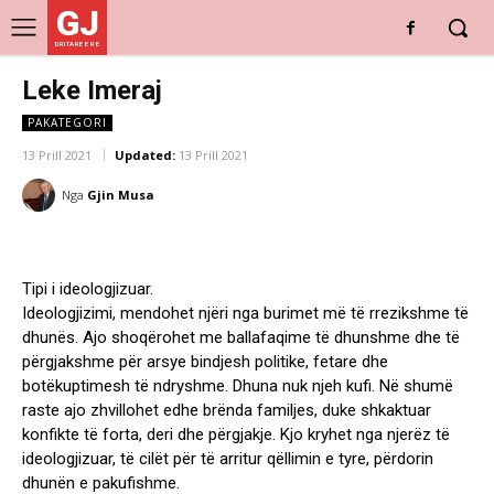
GJ
DRITARE E RE
Leke Imeraj
PAKATEGORI
13 Prill 2021
Updated:
13 Prill 2021
Nga
Gjin Musa
Tipi i ideologjizuar.
Ideologjizimi, mendohet njëri nga burimet më të rrezikshme të
dhunës. Ajo shoqërohet me ballafaqime të dhunshme dhe të
përgjakshme për arsye bindjesh politike, fetare dhe
botëkuptimesh të ndryshme. Dhuna nuk njeh kufi. Në shumë
raste ajo zhvillohet edhe brënda familjes, duke shkaktuar
konfikte të forta, deri dhe përgjakje. Kjo kryhet nga njerëz të
ideologjizuar, të cilët për të arritur qëllimin e tyre, përdorin
dhunën e pakufishme.