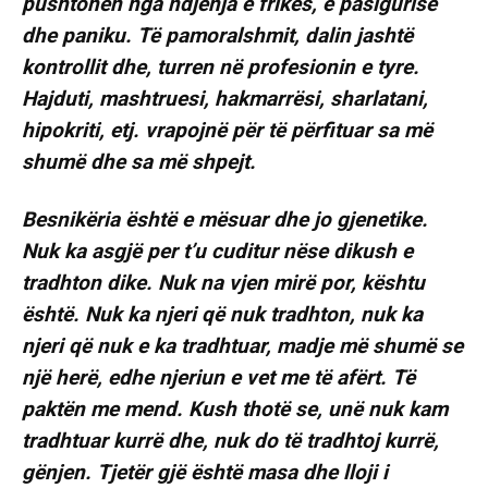
pushtohen nga ndjenja e frikës, e pasigurisë
dhe paniku. Të pamoralshmit, dalin jashtë
kontrollit dhe, turren në profesionin e tyre.
Hajduti, mashtruesi, hakmarrësi, sharlatani,
hipokriti, etj. vrapojnë për të përfituar sa më
shumë dhe sa më shpejt.
Besnikëria është e mësuar dhe jo gjenetike.
Nuk ka asgjë per t’u cuditur nëse dikush e
tradhton dike. Nuk na vjen mirë por, kështu
është. Nuk ka njeri që nuk tradhton, nuk ka
njeri që nuk e ka tradhtuar, madje më shumë se
një herë, edhe njeriun e vet me të afërt. Të
paktën me mend. Kush thotë se, unë nuk kam
tradhtuar kurrë dhe, nuk do të tradhtoj kurrë,
gënjen. Tjetër gjë është masa dhe lloji i