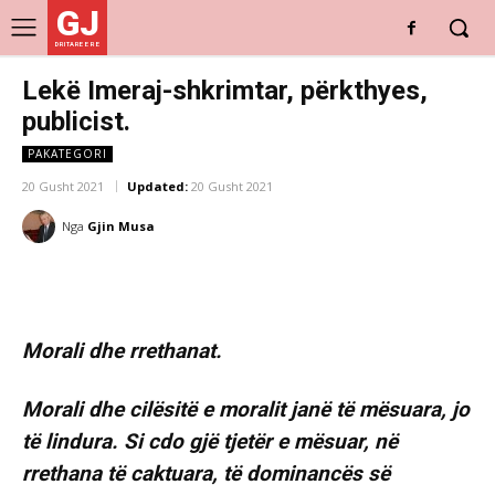
GJ
DRITARE E RE
Lekë Imeraj-shkrimtar, përkthyes,
publicist.
PAKATEGORI
20 Gusht 2021
Updated:
20 Gusht 2021
Nga
Gjin Musa
Morali dhe rrethanat.
Morali dhe cilësitë e moralit janë të mësuara, jo
të lindura. Si cdo gjë tjetër e mësuar, në
rrethana të caktuara, të dominancës së