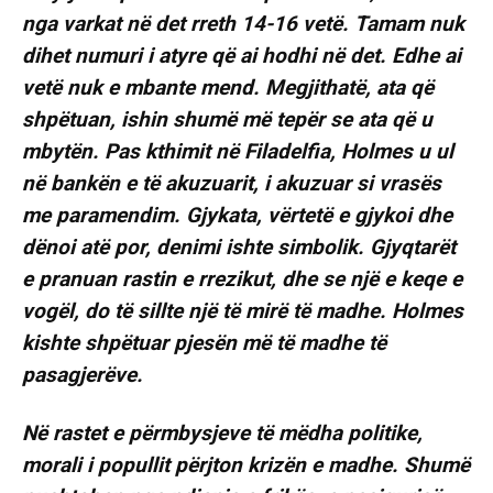
nga varkat në det rreth 14-16 vetë. Tamam nuk
dihet numuri i atyre që ai hodhi në det. Edhe ai
vetë nuk e mbante mend. Megjithatë, ata që
shpëtuan, ishin shumë më tepër se ata që u
mbytën. Pas kthimit në Filadelfia, Holmes u ul
në bankën e të akuzuarit, i akuzuar si vrasës
me paramendim. Gjykata, vërtetë e gjykoi dhe
dënoi atë por, denimi ishte simbolik. Gjyqtarët
e pranuan rastin e rrezikut, dhe se një e keqe e
vogël, do të sillte një të mirë të madhe. Holmes
kishte shpëtuar pjesën më të madhe të
pasagjerëve.
Në rastet e përmbysjeve të mëdha politike,
morali i popullit përjton krizën e madhe. Shumë