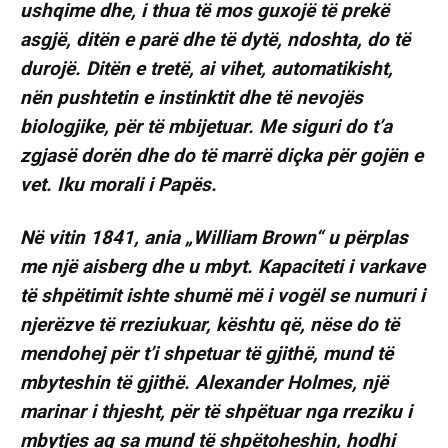
ushqime dhe, i thua të mos guxojë të prekë
asgjë, ditën e parë dhe të dytë, ndoshta, do të
durojë. Ditën e tretë, ai vihet, automatikisht,
nën pushtetin e instinktit dhe të nevojës
biologjike, për të mbijetuar. Me siguri do t’a
zgjasë dorën dhe do të marrë diçka për gojën e
vet. Iku morali i Papës.
Në vitin 1841, ania „William Brown“ u përplas
me një aisberg dhe u mbyt. Kapaciteti i varkave
të shpëtimit ishte shumë më i vogël se numuri i
njerëzve të rreziukuar, kështu që, nëse do të
mendohej për t’i shpetuar të gjithë, mund të
mbyteshin të gjithë. Alexander Holmes, një
marinar i thjesht, për të shpëtuar nga rreziku i
mbytjes aq sa mund të shpëtoheshin, hodhi