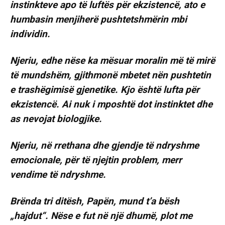
instinkteve apo të luftës për ekzistencë, ato e
humbasin menjiherë pushtetshmërin mbi
individin.
Njeriu, edhe nëse ka mësuar moralin më të mirë
të mundshëm, gjithmonë mbetet nën pushtetin
e trashëgimisë gjenetike. Kjo është lufta për
ekzistencë. Ai nuk i mposhtë dot instinktet dhe
as nevojat biologjike.
Njeriu, në rrethana dhe gjendje të ndryshme
emocionale, për të njejtin problem, merr
vendime të ndryshme.
Brënda tri ditësh, Papën, mund t’a bësh
„hajdut“. Nëse e fut në një dhumë, plot me