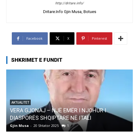
http://dritare.info/
Dritare.Info Gjin Musa, Botues
Facebook
X
Pinterest
SHKRIMET E FUNDIT
AKTUALITET
Pregaditi Gjin Musa-Rome- Shtator 2025
Gjin Musa
-
8 Shtator 2025
0