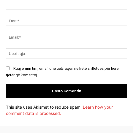
Koment:
Emr
Ema
Ue
Ruaj emrin tim, email dhe uebfaqen në këtë shfletues për herën
tjetër që komentoj.
This site uses Akismet to reduce spam.
Learn how your
comment data is processed.