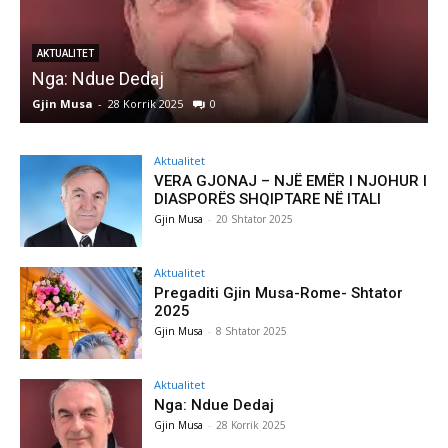
AKTUALITET
Nga: Ndue Dedaj
A
Gjin Musa
-
28 Korrik 2025
0
G
Aktualitet
VERA GJONAJ – NJË EMËR I NJOHUR I
DIASPORËS SHQIPTARE NË ITALI
Gjin Musa
-
20 Shtator 2025
Aktualitet
Pregaditi Gjin Musa-Rome- Shtator
2025
Gjin Musa
-
8 Shtator 2025
Aktualitet
Nga: Ndue Dedaj
Gjin Musa
-
28 Korrik 2025