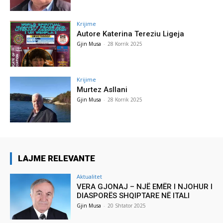
Krijime
Autore Katerina Tereziu Ligeja
Gjin Musa
-
28 Korrik 2025
Krijime
Murtez Asllani
Gjin Musa
-
28 Korrik 2025
LAJME RELEVANTE
Aktualitet
VERA GJONAJ – NJË EMËR I NJOHUR I
DIASPORËS SHQIPTARE NË ITALI
Gjin Musa
-
20 Shtator 2025