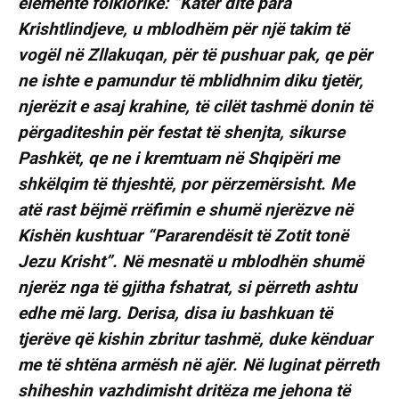
elemente folklorike: “Katër ditë para
Krishtlindjeve, u mblodhëm për një takim të
vogël në Zllakuqan, për të pushuar pak, qe për
ne ishte e pamundur të mblidhnim diku tjetër,
njerëzit e asaj krahine, të cilët tashmë donin të
përgaditeshin për festat të shenjta, sikurse
Pashkët, qe ne i kremtuam në Shqipëri me
shkëlqim të thjeshtë, por përzemërsisht. Me
atë rast bëjmë rrëfimin e shumë njerëzve në
Kishën kushtuar “Pararendësit të Zotit tonë
Jezu Krisht”. Në mesnatë u mblodhën shumë
njerëz nga të gjitha fshatrat, si përreth ashtu
edhe më larg. Derisa, disa iu bashkuan të
tjerëve që kishin zbritur tashmë, duke kënduar
me të shtëna armësh në ajër. Në luginat përreth
shiheshin vazhdimisht dritëza me jehona të