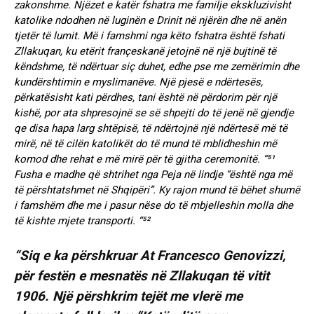
zakonshme. Njëzet e katër fshatra me familje ekskluzivisht
katolike ndodhen në luginën e Drinit në njërën dhe në anën
tjetër të lumit. Më i famshmi nga këto fshatra është fshati
Zllakuqan, ku etërit françeskanë jetojnë në një bujtinë të
këndshme, të ndërtuar siç duhet, edhe pse me zemërimin dhe
kundërshtimin e myslimanëve. Një pjesë e ndërtesës,
përkatësisht kati përdhes, tani është në përdorim për një
kishë, por ata shpresojnë se së shpejti do të jenë në gjendje
qe disa hapa larg shtëpisë, të ndërtojnë një ndërtesë më të
mirë, në të cilën katolikët do të mund të mblidheshin më
komod dhe rehat e më mirë për të gjitha ceremonitë. “⁵¹
Fusha e madhe që shtrihet nga Peja në lindje “është nga më
të përshtatshmet në Shqipëri”. Ky rajon mund të bëhet shumë
i famshëm dhe me i pasur nëse do të mbjelleshin molla dhe
të kishte mjete transporti. “⁵²
“Siq e ka përshkruar At Francesco Genovizzi,
për festën e mesnatës në Zllakuqan të vitit
1906. Një përshkrim tejët me vlerë me