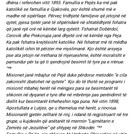
dhëna i referohen vitit 1893. Famullia e Pejës ka më pak
katolikë se famullia e Gjakovës, por është shumë më e
madhe në sipërfaqe. Përveç tridhjetë familjeve që jetojnë në
qytet, pjesa tjetër janë të shpërndarë në shtatëdhjetë fshatra
që janë një orë në këmbë larg qytetit. Fshatrat Dobërdol,
Cerovik dhe Prekorupa janë dhjetë orë në këmbë nga Peja.
Ka pak fshatra krejtësisht katolike. Në fshatrat më të mëdha
katolikët ishin të përzier me myslimanë. Kjo është arsyeja
pse ata jetojn në rrethana të mjerueshme, është moralisht e
pamundur për ta që ti qendrojnë besimit të tyre pa e rrënue.
“⁴⁸
Misionet janë mbajtur në Pejë duke përdorur metodën “e cila
zakonisht zbatohet në qytete”. Kjo do të thotë se programi i
misionit mbahej herët në mëngjes para se besimtarët të
shkonin në dyqanet e tyre dhe në mbrëmje pas perëndimit të
diellit kur besimtarët ktheheshin nga puna. Në vitin 1898,
Apostullata e Lutjes, qe u themelua më herët, u rinovua.
Misionarët gjetën zelltarë të rinj, i ndanë të regjistruarit në tre
grupe, u kujdesën që anëtarët të merrnin “Lajmëtarin e
Zemrës së Jezuitëve” që shtypej në Shkodër. “⁴⁹