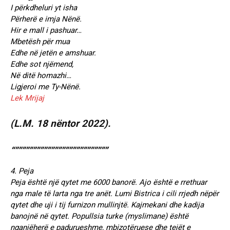
I përkdheluri yt isha
Përherë e imja Nënë.
Hir e mall i pashuar…
Mbetësh për mua
Edhe në jetën e amshuar.
Edhe sot njëmend,
Në ditë homazhi…
Ligjeroi me Ty-Nënë.
Lek Mrijaj
(L.M. 18 nëntor 2022).
“””””””””””””””””””””””””””
4. Peja
Peja është një qytet me 6000 banorë. Ajo është e rrethuar
nga male të larta nga tre anët. Lumi Bistrica i cili rrjedh nëpër
qytet dhe uji i tij furnizon mullinjtë. Kajmekani dhe kadija
banojnë në qytet. Popullsia turke (myslimane) është
nganjëherë e padurueshme, mbizotëruese dhe tejët e