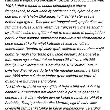
Famullia e Pejës, siq shkruan At Umberto Chiocchini në vitin
1901, kohët e fundit iu besua përkujdesja e etërve
françeskanë, të cilët kanë dy rezidenca atje, njëra në qytet
dhe tjetra në fshatin Zllakuqan, i cili është katër orë në
këmbë nga qyteti. Tani janë tre françeskanë, qe për disa vite
famullia e Pejës kishte vetëm një françeskan, më së shumti
dy, të cilët, edhe me qëllimet më të mira, ishin të pafuqishëm
për t’u ofruar ndihmë shpirtërore katolikëve në shtatëdhjetë e
pesë fshatrat ku Familjet katolike të asaj famullie u
shpërndanë, “kështu që duke qarë, shikonin mbeturinat e një
numri të madh shpirtrash që u ishin besuar”. Misionarët u
informuan nga autoritetet se brenda 20 viteve rreth 200
familje u konvertuan në Islam dhe në 1890 numri i tyre u
dyfishua dhe më pas do të kishte ndodhur përsëri në 1894
dhe 1898 nëse nuk do të kishte qenë ndikimi në kohë të
misioneve fluturuese shqiptare.
” At Umberto thotë se nga një braktisje e tillë nuk duhet të
habitet kur mendohet për injorancën e plotë në çështjet e
besimit në të cilat mbetën deri në kohët e fundit katolikët e
Berishës, Thaqit, Kabashit dhe Merturit, nga të cilët vijnë
kryesisht familjet katolike të kësaj arqipeshkvie. Të ardhur