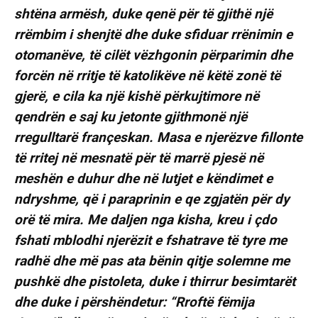
shtëna armësh, duke qenë për të gjithë një
rrëmbim i shenjtë dhe duke sfiduar rrënimin e
otomanëve, të cilët vëzhgonin përparimin dhe
forcën në rritje të katolikëve në këtë zonë të
gjerë, e cila ka një kishë përkujtimore në
qendrën e saj ku jetonte gjithmonë një
rregulltarë françeskan. Masa e njerëzve fillonte
të rritej në mesnatë për të marrë pjesë në
meshën e duhur dhe në lutjet e këndimet e
ndryshme, që i paraprinin e qe zgjatën për dy
orë të mira. Me daljen nga kisha, kreu i çdo
fshati mblodhi njerëzit e fshatrave të tyre me
radhë dhe më pas ata bënin qitje solemne me
pushkë dhe pistoleta, duke i thirrur besimtarët
dhe duke i përshëndetur: “Rroftë fëmija