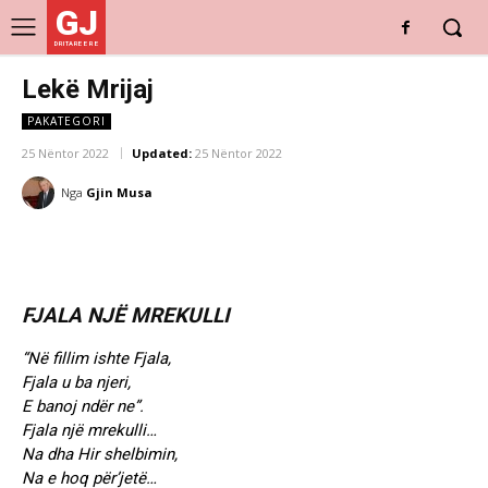
GJ
DRITARE E RE
Lekë Mrijaj
PAKATEGORI
25 Nëntor 2022
Updated:
25 Nëntor 2022
Nga
Gjin Musa
FJALA NJË MREKULLI
“Në fillim ishte Fjala,
Fjala u ba njeri,
E banoj ndër ne”.
Fjala një mrekulli…
Na dha Hir shelbimin,
Na e hoq për’jetë…