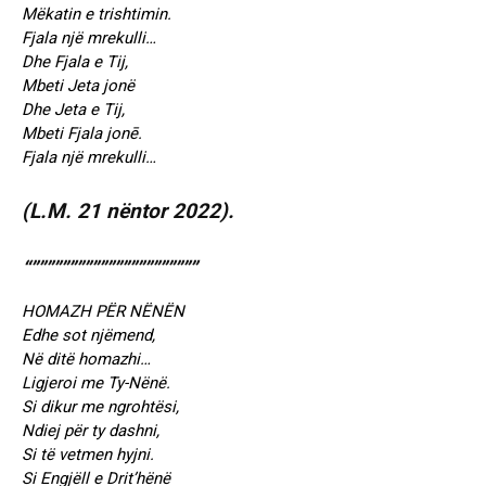
Mëkatin e trishtimin.
Fjala një mrekulli…
Dhe Fjala e Tij,
Mbeti Jeta jonë
Dhe Jeta e Tij,
Mbeti Fjala jonē.
Fjala një mrekulli…
(L.M. 21 nëntor 2022).
“””””””””””””””””””””””
HOMAZH PËR NËNËN
Edhe sot njëmend,
Në ditë homazhi…
Ligjeroi me Ty-Nënë.
Si dikur me ngrohtësi,
Ndiej për ty dashni,
Si të vetmen hyjni.
Si Engjëll e Drit’hënë