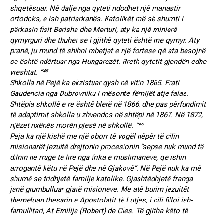
shqetësuar. Në dalje nga qyteti ndodhet një manastir
ortodoks, e ish patriarkanës. Katolikët më së shumti i
përkasin fisit Berisha dhe Merturi, aty ka një minierë
qymyrguri dhe thuhet se i gjithë qyteti është me qymyr. Aty
pranë, ju mund të shihni mbetjet e një fortese që ata besojnë
se është ndërtuar nga Hungarezët. Rreth qytetit gjendën edhe
vreshtat. “⁴⁵
Shkolla në Pejë ka ekzistuar qysh në vitin 1865. Frati
Gaudencia nga Dubrovniku i mësonte fëmijët atje falas.
Shtëpia shkollë e re është blerë në 1866, dhe pas përfundimit
të adaptimit shkolla u zhvendos në shtëpi në 1867. Në 1872,
njëzet nxënës morën pjesë në shkollë. “⁴⁶
Peja ka një kishë me një oborr të vogël nëpër të cilin
misionarët jezuitë drejtonin procesionin “sepse nuk mund të
dilnin në rrugë të lirë nga frika e muslimanëve, që ishin
arrogantë këtu në Pejë dhe në Gjakovë”. Në Pejë nuk ka më
shumë se tridhjetë familje katolike. Gjashtëdhjetë franga
janë grumbulluar gjatë misioneve. Me atë burim jezuitët
themeluan thesarin e Apostolatit të Lutjes, i cili filloi ish-
famullitari, At Emilija (Robert) de Cles. Të gjitha këto të