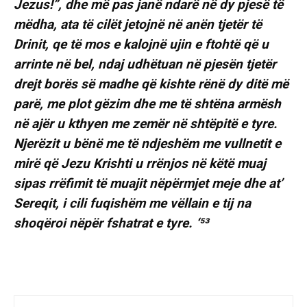
Jezus!”, dhe më pas janë ndarë në dy pjesë të
mëdha, ata të cilët jetojnë në anën tjetër të
Drinit, qe të mos e kalojnë ujin e ftohtë që u
arrinte në bel, ndaj udhëtuan në pjesën tjetër
drejt borës së madhe që kishte rënë dy ditë më
parë, me plot gëzim dhe me të shtëna armësh
në ajër u kthyen me zemër në shtëpitë e tyre.
Njerëzit u bënë me të ndjeshëm me vullnetit e
mirë që Jezu Krishti u rrënjos në këtë muaj
sipas rrëfimit të muajit nëpërmjet meje dhe at’
Sereqit, i cili fuqishëm me vëllain e tij na
shoqëroi nëpër fshatrat e tyre. ‘⁵³