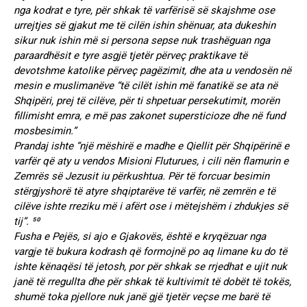
nga kodrat e tyre, për shkak të varfërisë së skajshme ose
urrejtjes së gjakut me të cilën ishin shënuar, ata dukeshin
sikur nuk ishin më si persona sepse nuk trashëguan nga
paraardhësit e tyre asgjë tjetër përveç praktikave të
devotshme katolike përveç pagëzimit, dhe ata u vendosën në
mesin e muslimanëve “të cilët ishin më fanatikë se ata në
Shqipëri, prej të cilëve, për ti shpetuar persekutimit, morën
fillimisht emra, e më pas zakonet supersticioze dhe në fund
mosbesimin.”
Prandaj ishte “një mëshirë e madhe e Qiellit për Shqipërinë e
varfër që aty u vendos Misioni Fluturues, i cili nën flamurin e
Zemrës së Jezusit iu përkushtua. Për të forcuar besimin
stërgjyshorë të atyre shqiptarëve të varfër, në zemrën e të
cilëve ishte rreziku më i afërt ose i mëtejshëm i zhdukjes së
tij”. ⁵⁰
Fusha e Pejës, si ajo e Gjakovës, është e kryqëzuar nga
vargje të bukura kodrash që formojnë po aq limane ku do të
ishte kënaqësi të jetosh, por për shkak se rrjedhat e ujit nuk
janë të rregullta dhe për shkak të kultivimit të dobët të tokës,
shumë toka pjellore nuk janë gjë tjetër veçse me barë të