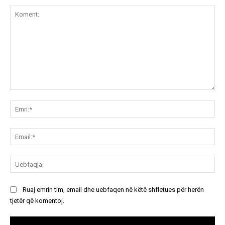
Koment:
Emr
Ema
Ue
Ruaj emrin tim, email dhe uebfaqen në këtë shfletues për herën
tjetër që komentoj.