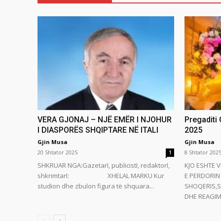
VERA GJONAJ – NJË EMËR I NJOHUR
Pregaditi
I DIASPORËS SHQIPTARE NË ITALI
2025
Gjin Musa
Gjin Musa
20 Shtator 2025
8 Shtator 202
1
SHKRUAR NGA:GazetarI, publicistI, redaktorI,
KJO ESHTE V
shkrimtarI: XHELAL MARKU Kur
E PERDORIN 
studion dhe zbulon figura të shquara...
SHOQERIS,S
DHE REAGIMI