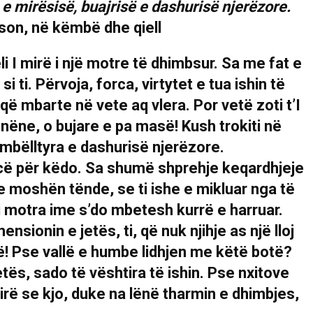
ë e mirësisë, buajrisë e dashurisë njerëzore.
 I mirë i një motre të dhimbsur. Sa me fat e
i ti. Përvoja, forca, virtytet e tua ishin të
që mbarte në vete aq vlera. Por vetë zoti t’I
ë nëne, o bujare e pa masë! Kush trokiti në
embëlltyra e dashurisë njerëzore.
rcë për këdo. Sa shumë shprehje keqardhjeje
he moshën tënde, se ti ishe e mikluar nga të
 Ti motra ime s’do mbetesh kurrë e harruar.
mensionin e jetës, ti, që nuk njihje as një lloj
të! Pse vallë e humbe lidhjen me këtë botë?
tës, sado të vështira të ishin. Pse nxitove
irë se kjo, duke na lënë tharmin e dhimbjes,