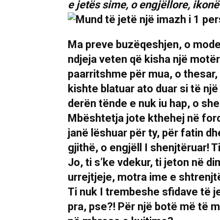
e jetës sime, o engjëllore, ikon
Ma preve buzëqeshjen, o modeli
ndjeja veten që kisha një motër s
paarritshme për mua, o thesar, 
kishte blatuar ato duar si të nj
derën tënde e nuk iu hap, o sh
Mbështetja jote kthehej në fo
janë lëshuar për ty, për fatin d
gjithë, o engjëll I shenjtëruar!
Jo, ti s’ke vdekur, ti jeton në di
urrejtjeje, motra ime e shtrenj
Ti nuk I trembeshe sfidave të je
pra, pse?! Për një botë më të m