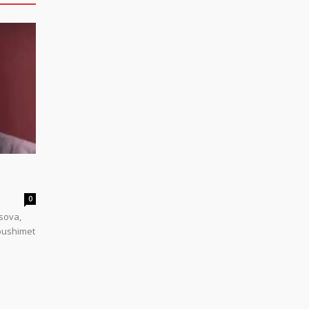
0
sova,
 pushimet