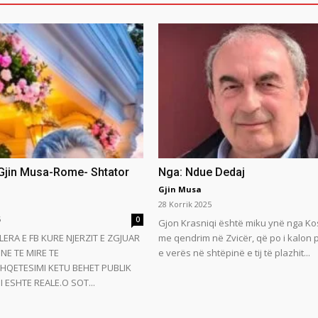
 Gjin Musa-Rome- Shtator
Nga: Ndue Dedaj
Gjin Musa
28 Korrik 2025
5
0
Gjon Krasniqi është miku ynë nga Ko
LERA E FB KURE NJERZIT E ZGJUAR
me qendrim në Zvicër, që po i kalon
NE TE MIRE TE
e verës në shtëpinë e tij të plazhit...
HQETESIMI KETU BEHET PUBLIK
 ESHTE REALE.O SOT...