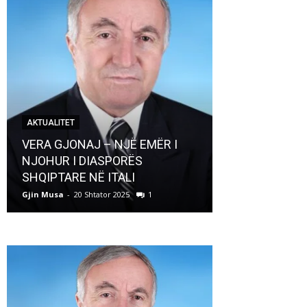
AKTUALITET
AKTUALITET
VERA GJONAJ – NJË EMËR I
NJOHUR I DIASPORËS
Pregaditi Gji
SHQIPTARE NË ITALI
Shtator 2025
Gjin Musa
-
20 Shtator 2025
1
Gjin Musa
-
8 Shtat