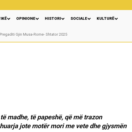
TIKË
OPINIONE
HISTORI
SOCIALE
KULTURË
Pregaditi Gjin Musa-Rome- Shtator 2025
Nga: Ndue Dedaj
 të madhe, të papeshë, që më trazon
Shuarja jote motër mori me vete dhe gjysmën