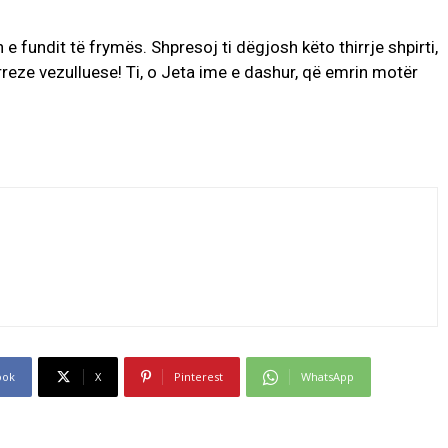
e fundit të frymës. Shpresoj ti dëgjosh këto thirrje shpirti,
i rreze vezulluese! Ti, o Jeta ime e dashur, që emrin motër
ook
X
Pinterest
WhatsApp