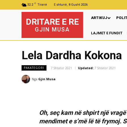
C
32.2
Tiranë
E shtunë, 8 Gusht 2026
ARTIKUJ
POLI
DRITARE E RE
GJIN MUSA
LAJMET E FUNDIT
Lela Dardha Kokona
7 Shtator 2021
Updated:
7 Shtator 2021
PAKATEGORI
Nga
Gjin Musa
Oh, seç kam në shpirt një vragë
mendimet e s’më lë të frymoj. 