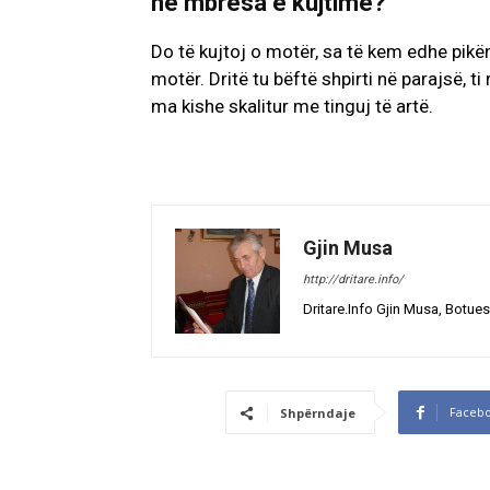
në mbresa e kujtime?
Do të kujtoj o motër, sa të kem edhe pikën 
motër. Dritë tu bëftë shpirti në parajsë, t
ma kishe skalitur me tinguj të artë.
Gjin Musa
http://dritare.info/
Dritare.Info Gjin Musa, Botues
Faceb
Shpërndaje