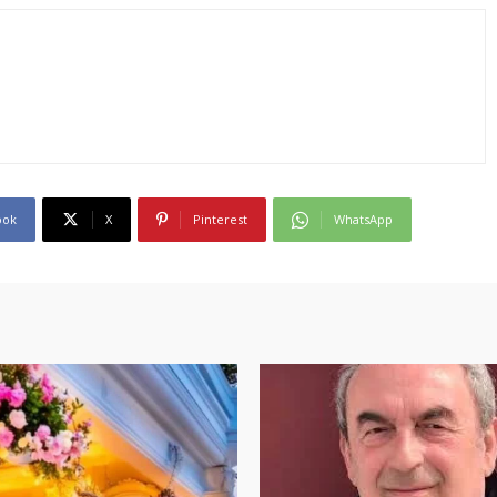
ook
X
Pinterest
WhatsApp