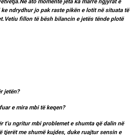
vetvetja.Në ato momente jeta ka marrë ngjyrat e
i ke ndrydhur jo pak raste pikën e lotit në situata të
Vetiu fillon të bësh bilancin e jetës tënde plotë
r jetën?
fuar e mira mbi të keqen?
r t’u ngritur mbi problemet e shumta që dalin në
të tjerët me shumë kujdes, duke ruajtur sensin e