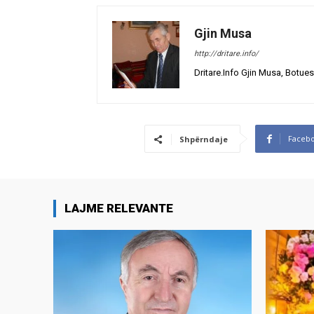
Gjin Musa
http://dritare.info/
Dritare.Info Gjin Musa, Botues
Faceb
Shpërndaje
LAJME RELEVANTE