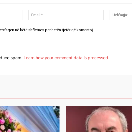
Emri:*
Email:*
uebfaqen në këtë shfletues për herën tjetër që komentoj.
reduce spam.
Learn how your comment data is processed.