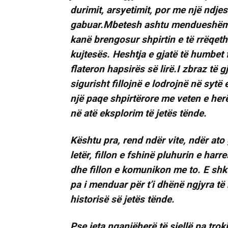
durimit, arsyetimit, por me një ndje
gabuar.Mbetesh ashtu mendueshëm dh
kanë brengosur shpirtin e të rrëqeth
kujtesës. Heshtja e gjatë të humbet 
flateron hapsirës së lirë.I zbraz të gj
sigurisht fillojnë e lodrojnë në sytë
një paqe shpirtërore me veten e her
në atë eksplorim të jetës tënde.
Kështu pra, rend ndër vite, ndër ato
letër, fillon e fshinë pluhurin e harr
dhe fillon e komunikon me to. E sh
pa i menduar për t’i dhënë ngjyra të
historisë së jetës tënde.
Pse jeta nganjëherë të sjellë pa trok