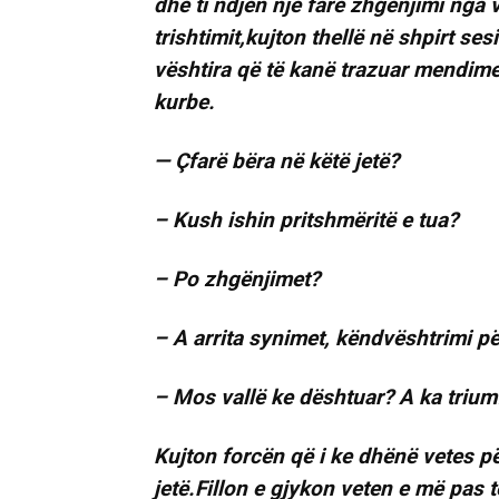
dhe ti ndjen një fare zhgënjimi nga 
trishtimit,kujton thellë në shpirt ses
vështira që të kanë trazuar mendimet.
kurbe.
— Çfarë bëra në këtë jetë?
– Kush ishin pritshmëritë e tua?
– Po zhgënjimet?
– A arrita synimet, këndvështrimi pë
– Mos vallë ke dështuar? A ka trium
Kujton forcën që i ke dhënë vetes pë
jetë.Fillon e gjykon veten e më pas 