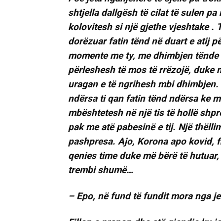
shtjella dallgësh të cilat të sulen 
kolovitesh si një gjethe vjeshtake .
dorëzuar fatin tënd në duart e atij p
momente me ty, me dhimbjen tënde e
përleshesh të mos të rrëzojë, duke
uragan e të ngrihesh mbi dhimbjen. 
ndërsa ti qan fatin tënd ndërsa ke 
mbështetesh në një tis të hollë shpr
pak me atë pabesinë e tij. Një thël
pashpresa. Ajo, Korona apo kovid, fil
qenies time duke më bërë të hutuar, 
trembi shumë…
– Epo, në fund të fundit mora nga j