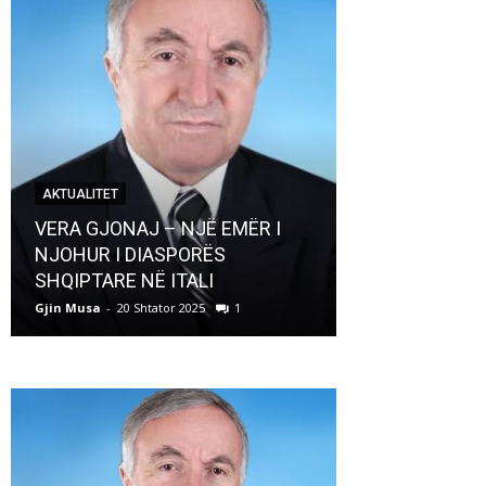
AKTUALITET
AKTUALITET
VERA GJONAJ – NJË EMËR I
NJOHUR I DIASPORËS
Pregaditi Gji
SHQIPTARE NË ITALI
Shtator 2025
Gjin Musa
-
20 Shtator 2025
1
Gjin Musa
-
8 Shtat