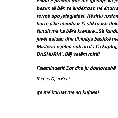
Fillon e pranon dhe atë gjendje ku j
besim të bën të ëndërrosh në ëndrr
formë apo jetëgjatësi. Kështu nxiton 
kurrë s’ke menduar t’i shkruash duke
fundit më ka bërë krenare…Së fundi,
javët kaluan dhe dhimbja bashkë me 
Misterin e jetës nuk arrita t’a kuptoj,
DASHURIA”.Bëj vetëm mirë!
Faleminderit Zot dhe ju doktoreshë
Rudina Gjini Beci
që më kuruat me aq kujdes!