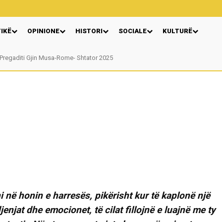
TIKË
OPINIONE
HISTORI
SOCIALE
KULTURË
egaditi Gjin Musa-Rome- Shtator 2025
Nga: Ndue Dedaj
 në honin e harresës, pikërisht kur të kaplonë një
jenjat dhe emocionet, të cilat fillojnë e luajnë me ty