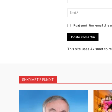
Koment:
Ruaj emrin tim, email dhe 
This site uses Akismet to 
SHKRIMET E FUNDIT