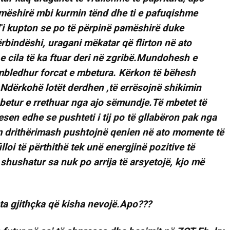
pa mëshirë mbi kurmin tënd dhe ti e pafuqishme
 Ti kupton se po të përpinë pamëshirë duke
ërbindëshi, uragani mëkatar që flirton në ato
 cila të ka ftuar deri në zgribë.Mundohesh e
 mbledhur forcat e mbetura. Kërkon të bëhesh
Ndërkohë lotët derdhen ,të errësojnë shikimin
mbetur e rrethuar nga ajo sëmundje.Të mbetet të
esen edhe se pushteti i tij po të gllabëron pak nga
lim drithërimash pushtojnë qenien në ato momente të
loi të përthithë tek unë energjinë pozitive të
shushatur sa nuk po arrija të arsyetojë, kjo më
eta gjithçka që kisha nevojë.Apo???