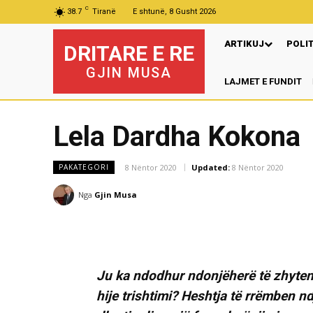
C
38.7
Tiranë
E shtunë, 8 Gusht 2026
ARTIKUJ
POLI
DRITARE E RE
GJIN MUSA
LAJMET E FUNDIT
Pr
Lela Dardha Kokona
8 Nëntor 2020
Updated:
8 Nëntor 2020
PAKATEGORI
Nga
Gjin Musa
Ju ka ndodhur ndonjëherë të zhyteni
hije trishtimi? Heshtja të rrëmben nd