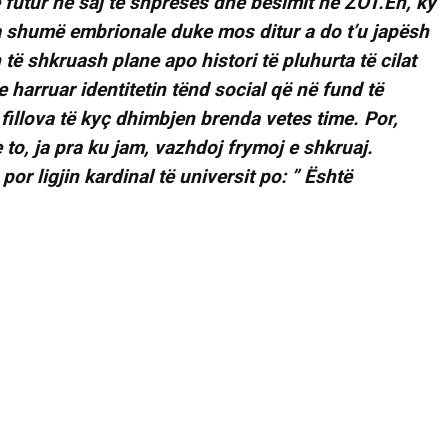
e futur në saj të shpreses dhe besimit në ZOT.Eh, ky
a shumë embrionale duke mos ditur a do t’u japësh
të shkruash plane apo histori të pluhurta të cilat
 harruar identitetin tënd social që në fund të
fillova të kyç dhimbjen brenda vetes time. Por,
to, ja pra ku jam, vazhdoj frymoj e shkruaj.
 por ligjin kardinal të universit po: ” Është