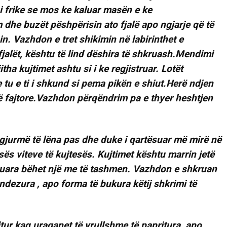
si frike se mos ke kaluar masën e ke
e buzët pëshpërisin ato fjalë apo ngjarje që të
in. Vazhdon e tret shikimin në labirinthet e
fjalët, kështu të lind dëshira të shkruash.Mendimi
itha kujtimet ashtu si i ke regjistruar. Lotët
 e tu e ti i shkund si pema pikën e shiut.Herë ndjen
ë fajtore.Vazhdon përqëndrim pa e thyer heshtjen
 gjurmë të lëna pas dhe duke i qartësuar më mirë në
esës viteve të kujtesës. Kujtimet kështu marrin jetë
kuara bëhet një me të tashmen. Vazhdon e shkruan
 ndezura , apo forma të bukura këtij shkrimi të
itur kaq uraganet të vrullshme të papritura, apo