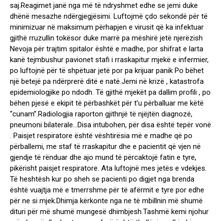
saj.Reagimet janë nga më të ndryshmet edhe se jemi duke
dhënë mesazhe ndërgjegjësimi. Luftojmë çdo sekondë për të
minimizuar në maksimum përhapjen e virusit që ka infektuar
gjithë rruzullin tokësor duke marrë pa mëshirë jetë njerëzish
Nevoja për trajtim spitalor është e madhe, por shifrat e larta
kanë tejmbushur pavionet stafi i rraskapitur mjekë e infermier,
po luftojnë për të shpëtuar jetë por pa krijuar panik Po bëhet
një betejë pa ndërprerë ditë e natë.Jemi në krizë , katastrofa
epidemiologjike po ndodh. Të gjithë mjekët pa dallim profili , po
bëhen pjesë e ekipit të përbashkët për t’u përballuar me këtë
“cunam”.Radiologjia raporton gjithnjë të njëjtën diagnozë,
pneumoni bilaterale…Disa intubohen, për disa është tepër vonë
. Paisjet respiratore është vështirësia më e madhe që po
përballemi, me staf të rraskapitur dhe e pacientit që vjen në
gjendje të rënduar dhe ajo mund të përcaktojë fatin e tyre,
pikërisht paisjet respiratore. Ata luftojnë mes jetës e vdekjes.
Të heshtësh kur po sheh se pacienti po digjet nga brenda
është vuajtja më e tmerrshme për të afërmit e tyre por edhe
për ne si mjek.Dhimja kërkonte nga ne të mbillnin më shumë
dituri për më shumë mungesë dhimbjesh.Tashmë kemi njohur