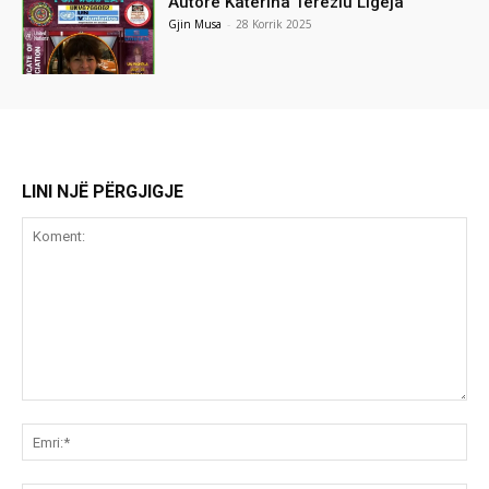
Autore Katerina Tereziu Ligeja
Gjin Musa
-
28 Korrik 2025
LINI NJË PËRGJIGJE
Koment:
Emr