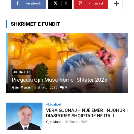
Facebook
X
Pinterest
SHKRIMET E FUNDIT
AKTUALITET
Pregaditi Gjin Musa-Rome- Shtator 2025
Gjin Musa
-
8 Shtator 2025
0
G
Aktualitet
VERA GJONAJ – NJË EMËR I NJOHUR I
DIASPORËS SHQIPTARE NË ITALI
Gjin Musa
-
20 Shtator 2025