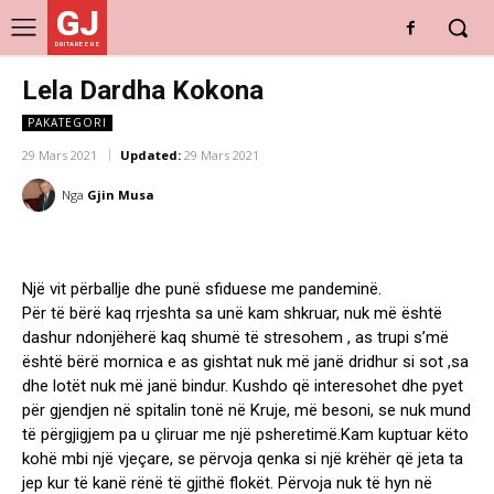
GJ
DRITARE E RE
Lela Dardha Kokona
PAKATEGORI
29 Mars 2021
Updated:
29 Mars 2021
Nga
Gjin Musa
Një vit përballje dhe punë sfiduese me pandeminë.
Për të bërë kaq rrjeshta sa unë kam shkruar, nuk më është
dashur ndonjëherë kaq shumë të stresohem , as trupi s’më
është bërë mornica e as gishtat nuk më janë dridhur si sot ,sa
dhe lotët nuk më janë bindur. Kushdo që interesohet dhe pyet
për gjendjen në spitalin tonë në Kruje, më besoni, se nuk mund
të përgjigjem pa u çliruar me një psheretimë.Kam kuptuar këto
kohë mbi një vjeçare, se përvoja qenka si një krëhër që jeta ta
jep kur të kanë rënë të gjithë flokët. Përvoja nuk të hyn në