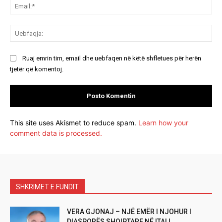
Ema
Ue
Ruaj emrin tim, email dhe uebfaqen në këtë shfletues për herën
tjetër që komentoj.
This site uses Akismet to reduce spam.
Learn how your
comment data is processed.
SHKRIMET E FUNDIT
VERA GJONAJ – NJË EMËR I NJOHUR I
DIASPORËS SHQIPTARE NË ITALI