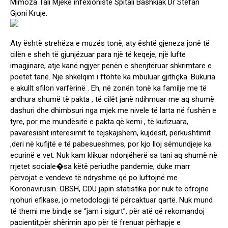
Mimoza Tali Mjeke infexioniste Spitali Bashkiak Dr Stefan
Gjoni Kruje.
Aty është strehëza e muzës tonë, aty është gjeneza jonë të
cilën e sheh të gjunjëzuar para një të keqeje, një lufte
imagjinare, atje kanë ngjyer penën e shenjtëruar shkrimtare e
poetët tanë. Një shkëlqim i ftohtë ka mbuluar gjithçka. Bukuria
e akullt sfilon varfërinë . Eh, në zonën tonë ka familje me të
ardhura shumë të pakta , të cilët janë ndihmuar me aq shumë
dashuri dhe dhimbsuri nga mjek me nivele të larta në fushën e
tyre, por me mundësitë e pakta që kemi , të kufizuara,
pavarësisht interesimit të tejskajshëm, kujdesit, përkushtimit
,deri në kufijtë e të pabesueshmes, por kjo lloj sëmundjeje ka
ecurinë e vet. Nuk kam klikuar ndonjëherë sa tani aq shumë në
rrjetet sociale�sa këtë periudhe pandemie, duke marr
përvojat e vendeve të ndryshme që po luftojnë me
Koronavirusin. OBSH, CDU japin statistika por nuk të ofrojnë
njohuri efikase, jo metodologji të përcaktuar qartë. Nuk mund
të themi me bindje se “jam i sigurt”, për atë që rekomandoj
pacientit,për shërimin apo për të frenuar përhapje e