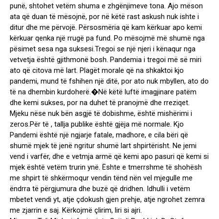
punë, shtohet vetëm shuma e zhgënjimeve tona. Ajo mëson
ata që duan të mësojnë, por në këtë rast askush nuk ishte i
ditur dhe me përvojë. Përsosmëria që kam kërkuar apo kemi
kërkuar qenka një rrugë pa fund. Po mësojmë më shumë nga
pësimet sesa nga suksesi.Tregoi se një njeri i kënaqur nga
vetvetja është gjithmonë bosh. Pandemia i tregoi më së miri
ato që citova më lart. Plagët morale që na shkaktoi kjo
pandemi, mund të fshihen një ditë, por ato nuk mbyllen, ato do
të na dhembin kurdoherë.�Në këtë luftë imagjinare patëm
dhe kemi sukses, por na duhet të pranojmë dhe rreziqet.
Mjeku nëse nuk bën asgjë të dobishme, është mishërimi i
zeros.Për të , tallja publike është gjëja më normale. Kjo
Pandemi është një ngjarje fatale, madhore, e cila bëri që
shumë mjek të jenë ngritur shumë lart shpirtërisht. Ne jemi
vend i varfër, dhe e vetmja armë që kemi apo pasuri që kemi si
mjek është vetëm trurin ynë. Ështe e tmerrshme të shohësh
me shpirt të shkërmoqur vendin tënd nën vel mjegulle me
ëndrra të përgjumura dhe buzë që dridhen. Idhulli i vetëm
mbetet vendi yt, atje çdokush gjen prehje, atje ngrohet zemra
me zjarrin e saj. Kërkojmë çlirim, liri si ajri.