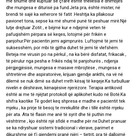
më shumë dhe kuptuar se çfarë është thellësia e dhimbjes
dhe mungesa e diturisë pa fund.Jeta pra, është mister, në
brendi të sajë ka xeherore të fatit .Heshtja ka pllakosur
pavionet tona, sepse ka më shumë punë të peshuar mirë.Një
lutje drejtuar Zotit , e bëjmë kur e ndjejmë veten të
pafuqishëm përpara së keqes, lotojmë për frikën e
panjohur.Për pacientin jemi agimprurës. Luftojmë të jemi të
suksesshëm, por mbi të gjitha duhet të jemi të vlefshëm.
Beteja me virusin po na përkul , na ka bërë disfatat, frikacak ,
të përulur nga pesha e frikës ndaj të panjohurës , ndjenja
përgjegjësisë, mungesa e masave mbrojtëse , mungesa e
shtretërve dhe aspiratorëve, krijuan gjendje ankthi, na vë në
dilemë se nuk dimë sa duhet rreth kësaj të keqeje.Ka turbulluar
nivelin e dëshirave, kënaqësive njerëzore. Terapia antikovid
është ai me të njëjtat protokoll që aplikohet kudo në Botë.Ka
shifra kaotike Të godet keq shpresa e madhe e pacientit tek
mjeku , ka prirje të besoj te mrekullitë dhe i tillë është mjeku
për ata. Ata të flasin me anë të syrit dhe të puthin me
vështrime , kjo është një sfidë e madhe për ne.Duhet pranuar
se ka ndryshuar sistemi tradicional i vlerave, parimet e
dikurshme që t’i gjendemi pranë njëri – tjetrit, pra të dallojmë