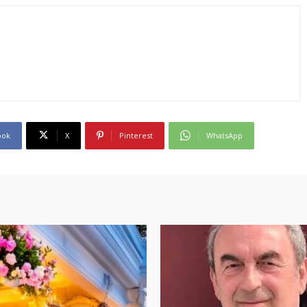
ook
X
Pinterest
WhatsApp