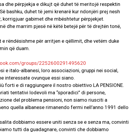
 dhe përpjekja e dikujt që duhet të meritojë respektin
ë bashku, duhet të jemi krenarë kur ndonjëri prej nesh
 korrigjuar gabimet dhe mbështetur përpjekjet.
ë dhe marrim pjesë në këtë betejë për të drejtën tonë,
 e rëndësishme për arritjen e qëllimit, dhe vetëm duke
imin që duam.
ebook.com/groups/2252600291495620
esi e italo-albanesi, loro associazioni, gruppi nei social,
he interessate ovunque essi siano.
più forti e di raggiungere il nostro obiettivo LA PENSIONE.
riati tentativi lodevoli ma “sporadici” di persone,
uzione del problema pensioni, non siamo riusciti a
to meno quella albanese rimanendo fermi nell’anno 1991 dello
salita dobbiamo essere uniti senza se e senza ma, convinti
bbiamo tutti da guadagnare, convinti che dobbiamo