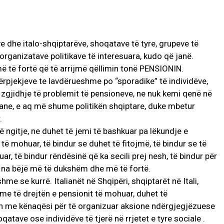
ve dhe italo-shqiptarëve, shoqatave të tyre, grupeve të
organizatave politikave të interesuara, kudo që janë.
më të fortë që të arrijmë qëllimin tonë PENSIONIN.
përpjekjeve te lavdërueshme po “sporadike” të individëve,
 zgjidhje të problemit të pensioneve, ne nuk kemi qenë në
iane, e aq më shume politikën shqiptare, duke mbetur
.
 ngitje, ne duhet të jemi të bashkuar pa lëkundje e
të mohuar, të bindur se duhet të fitojmë, të bindur se të
ar, të bindur rëndësinë që ka secili prej nesh, të bindur për
 na bëjë më të dukshëm dhe më të fortë.
me se kurrë. Italianët në Shqipëri, shqiptarët në Itali,
 me të drejtën e pensionit të mohuar, duhet të
in me kënaqësi për të organizuar aksione ndërgjegjëzuese
atave ose individëve të tjerë në rrjetet e tyre sociale .