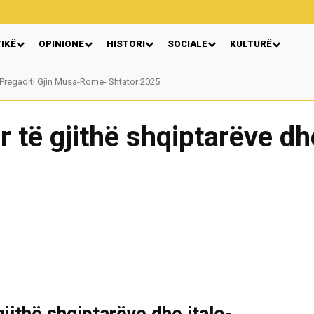
TIKË
OPINIONE
HISTORI
SOCIALE
KULTURË
egaditi Gjin Musa-Rome- Shtator 2025
Nga: Ndue Dedaj
r të gjithë shqiptarëve dhe