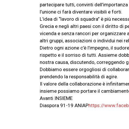
partecipare tutti, convinti dell’importanza
l’unione ci farà diventare visibili e forti.
L’idea di “lavoro di squadra” è più necessari
Grecia e negli altri paesi con il diritto d
vicenda e senza rancori per organizzare az
altri gruppi, associazioni o individui nei rel
Dietro ogni azione c’è l’impegno, il sudor
rispetto e il sorriso di tutti. Assieme dob
nostra causa, discutendo, correggendo gli
Dobbiamo essere orgogliosi di collaborare 
prendendo la responsabilità di agire.
Il valore della collaborazione è infinitam
insieme possiamo portare il cambiament
Avanti INSIEME
Diaspora 91-19 ANIAP
https://www.fac