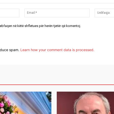
Emri:*
Email:*
uebfaqen në këtë shfletues për herën tjetër që komentoj.
reduce spam.
Learn how your comment data is processed.