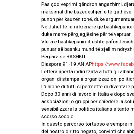
Pas çdo veprimi qëndron angazhimi, djersa
maksimal dhe buzëqeshjen e të gjithëve. S
punon për kauzën tonë, duke argumentuar,
Ne duhet të jemi krenarë që bashkëpunojm
duke marrë përgjegjësinë për të vepruar.
Vlera e bashkëpunimit është pafundësisht
punuar së bashku mund të sjellim ndrysh
Përpara se BASHKU
Diaspora 91-19 ANIAP
https://www.fac
Lettera aperta indirizzata a tutti gli alban
organi di stampa e organizzazioni politic
L’unione di tutti ci permette di diventare 
Dopo 30 anni di lavoro in Italia e dopo sva
associazioni o gruppi per chiedere la sol
sensibilizzare la politica italiana e tan
scorso secolo.
In questo percorso tortuoso e sempre in 
del nostro diritto negato, convinti che a