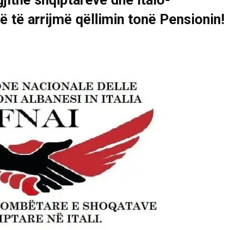
gjithë shqiptarëve dhe italo-
ë të arrijmë qëllimin tonë Pensionin!