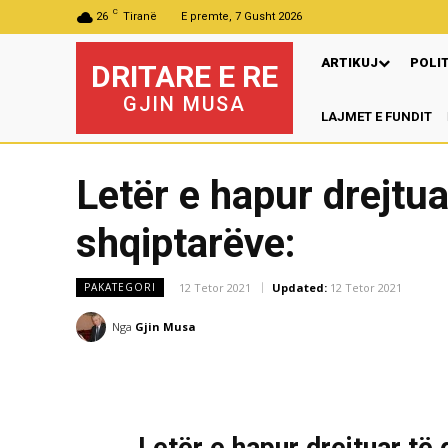
C
26
Tiranë
E premte, 7 Gusht 2026
ARTIKUJ
POLI
DRITARE E RE
GJIN MUSA
LAJMET E FUNDIT
Pr
Letër e hapur drejtua
shqiptarëve:
12 Tetor 2021
Updated:
12 Tetor 2021
PAKATEGORI
Nga
Gjin Musa