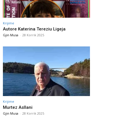
Krijime
Autore Katerina Tereziu Ligeja
Gjin Musa
-
28 Korrik 2025
Krijime
Murtez Asllani
Gjin Musa
-
28 Korrik 2025