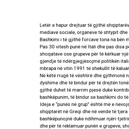
Letër e hapur drejtuar të gjithë shqiptarë
mediave sociale, organeve të shtypit dhe 
Bashkimi i të gjithë forcave tona na bën 
Pas 30 vitesh punë në Itali dhe pas disa 
shoqatave ose grupeve për të kërkuar një
gjendje të ndërgjegjësojmë politikën ital
mbrapa në vitin 1991 të shekullit të kaluar
Në këtë rrugë të vështirë dhe gjithmonë në
dyshime dhe të bindur për të drejtën tonë 
gjithë duhet të marrim pjesë duke kontribu
bashkëpunim, të bindur se bashkimi do të
Ideja e “punës në grup” është më e nevojsh
shqiptarët në Greqi dhe në vende të tjera
bashkëpunojnë duke ndihmuar njëri-tjetr
dhe për të reklamuar punën e grupeve, shoq