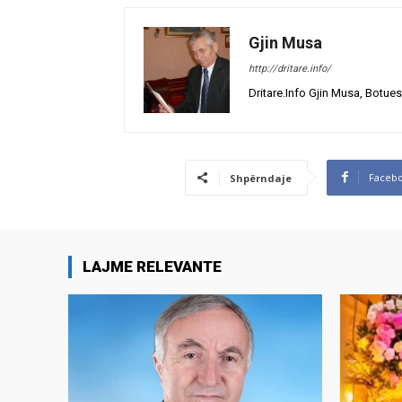
Gjin Musa
http://dritare.info/
Dritare.Info Gjin Musa, Botues
Faceb
Shpërndaje
LAJME RELEVANTE