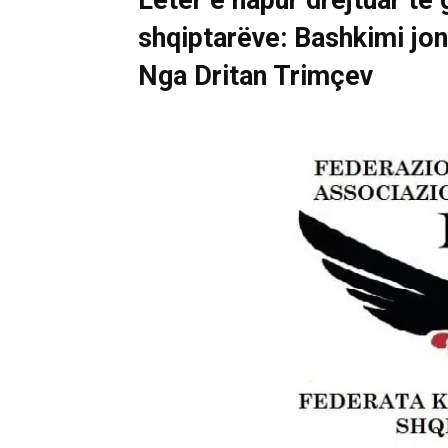
Letër e hapur drejtuar të 
shqiptarëve: Bashkimi jon
Nga Dritan Trimçev