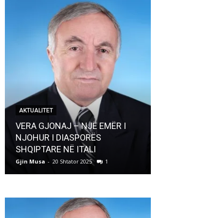
AKTUALITET
AKTUALITET
VERA GJONAJ – NJË EMËR I
NJOHUR I DIASPORËS
Pregaditi Gji
SHQIPTARE NË ITALI
Shtator 2025
Gjin Musa
-
20 Shtator 2025
1
Gjin Musa
-
8 Shtat