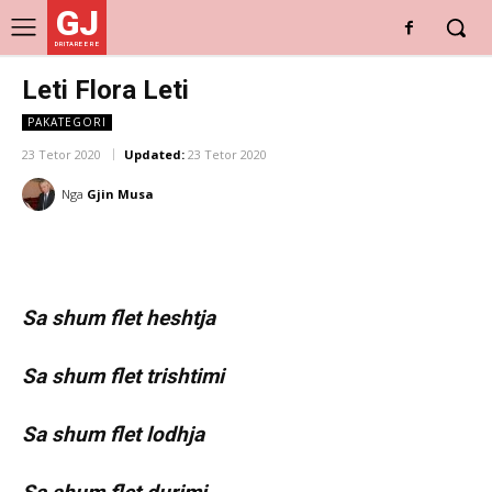
GJ
DRITARE E RE
Leti Flora Leti
PAKATEGORI
23 Tetor 2020
Updated:
23 Tetor 2020
Nga
Gjin Musa
Sa shum flet heshtja
Sa shum flet trishtimi
Sa shum flet lodhja