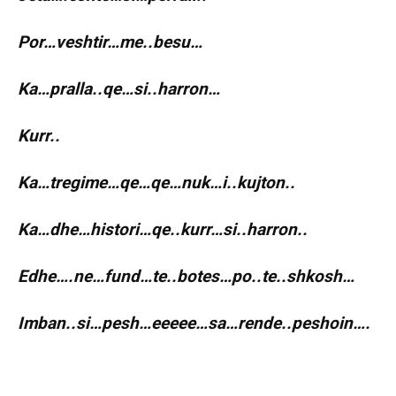
Por…veshtir…me..besu…
Ka…pralla..qe…si..harron…
Kurr..
Ka…tregime…qe…qe…nuk…i..kujton..
Ka…dhe…histori…qe..kurr…si..harron..
Edhe….ne…fund…te..botes…po..te..shkosh…
Imban..si…pesh…eeeee…sa…rende..peshoin….