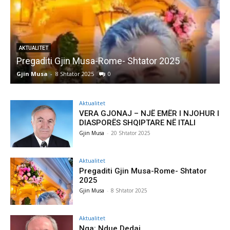
AKTUALITET
Pregaditi Gjin Musa-Rome- Shtator 2025
Gjin Musa
-
8 Shtator 2025
0
G
Aktualitet
VERA GJONAJ – NJË EMËR I NJOHUR I
DIASPORËS SHQIPTARE NË ITALI
Gjin Musa
-
20 Shtator 2025
Aktualitet
Pregaditi Gjin Musa-Rome- Shtator
2025
Gjin Musa
-
8 Shtator 2025
Aktualitet
Nga: Ndue Dedaj