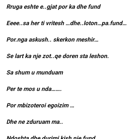
Rruga eshte e..gjat por ka dhe fund
Eeee..sa her ti vritesh …dhe..loton…pa.fund…
Por.nga askush.. skerkon meshir…
Se lart ka nje zot..qe doren sta leshon.
Sa shum u munduam
Per te mos u nda…….
Por mbizoteroi egoizim …
Dhe ne zduruam ma..
Ndoshta dhe durimi kish nje fund…