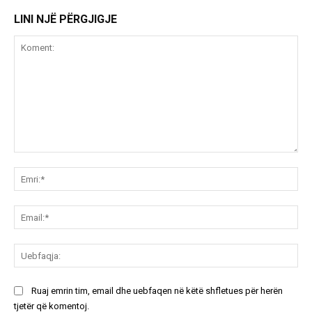
LINI NJË PËRGJIGJE
Koment:
Emr
Ema
Ue
Ruaj emrin tim, email dhe uebfaqen në këtë shfletues për herën
tjetër që komentoj.