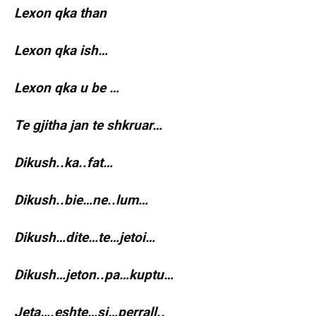
Lexon qka than
Lexon qka ish…
Lexon qka u be …
Te gjitha jan te shkruar…
Dikush..ka..fat…
Dikush..bie…ne..lum…
Dikush…dite…te…jetoi…
Dikush…jeton..pa…kuptu…
Jeta….eshte…si…perrall..