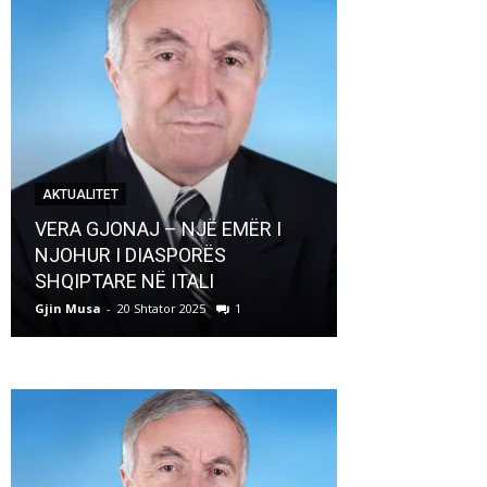
AKTUALITET
AKTUALITET
VERA GJONAJ – NJË EMËR I
NJOHUR I DIASPORËS
Pregaditi Gji
SHQIPTARE NË ITALI
Shtator 2025
Gjin Musa
-
20 Shtator 2025
1
Gjin Musa
-
8 Shtat