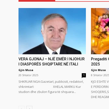
VERA GJONAJ – NJË EMËR I NJOHUR
Pregaditi
I DIASPORËS SHQIPTARE NË ITALI
2025
Gjin Musa
Gjin Musa
20 Shtator 2025
8 Shtator 202
1
SHKRUAR NGA:GazetarI, publicistI, redaktorI,
KJO ESHTE V
shkrimtarI: XHELAL MARKU Kur
E PERDORIN 
studion dhe zbulon figura të shquara...
SHOQERIS,S
DHE REAGIMI