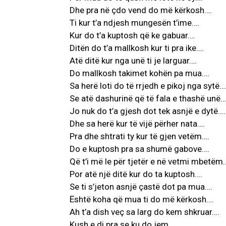
Dhe pra në çdo vend do më kërkosh….
Ti kur t’a ndjesh mungesën t’ime….
Kur do t’a kuptosh që ke gabuar….
Ditën do t’a mallkosh kur ti pra ike….
Atë ditë kur nga unë ti je larguar….
Do mallkosh takimet kohën pa mua….
Sa herë loti do të rrjedh e pikoj nga sytë…
Se atë dashurinë që të fala e thashë unë…
Jo nuk do t’a gjesh dot tek asnjë e dytë….
Dhe sa herë kur të vijë përher nata….
Pra dhe shtrati ty kur të gjen vetëm….
Do e kuptosh pra sa shumë gabove….
Që t’i më le për tjetër e në vetmi mbetëm
Por atë një ditë kur do ta kuptosh….
Se ti s’jeton asnjë çastë dot pa mua….
Është koha që mua ti do më kërkosh….
Ah t’a dish veç sa larg do kem shkruar….
Kush e di pra se ku do jem….