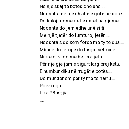
Në një skaj të botës dhe unë….
Ndoshta me një shishe e gotë në dorë….
Do kaloj momentet e netët pa gjumë….
Ndoshta do jem edhe unë si ti….
Me një tjetër do lumturoj jetën….
Ndoshta s’do kem forcë më ty të dua….
Mbase do jetoj e do largoj vetminë….
Nuk e di si do më bej pra jeta….
Për një gjë jam e sigurt larg prej këtu….
E humbur diku në rrugët e botës….
Do mundohem për ty me të harru….
Poezi nga
Lika PBurgjia
….