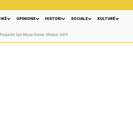
TIKË
OPINIONE
HISTORI
SOCIALE
KULTURË
Pregaditi Gjin Musa-Rome- Shtator 2025