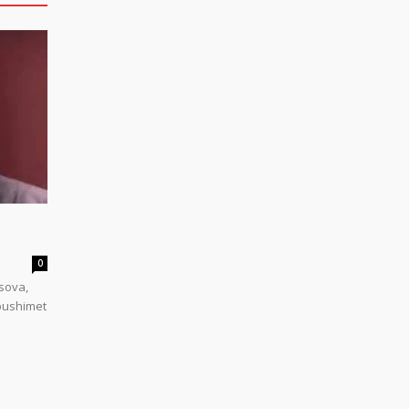
0
sova,
 pushimet