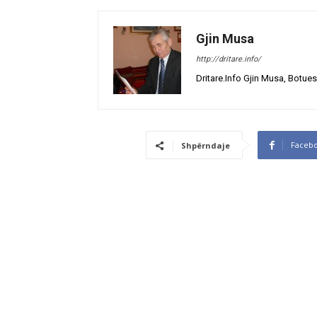
Gjin Musa
http://dritare.info/
Dritare.Info Gjin Musa, Botues
Faceb
Shpërndaje