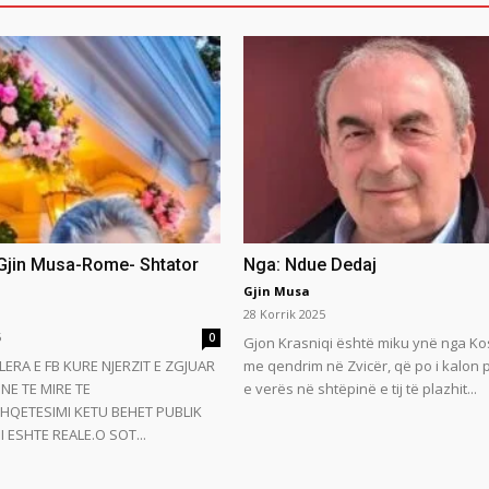
 Gjin Musa-Rome- Shtator
Nga: Ndue Dedaj
Gjin Musa
28 Korrik 2025
5
0
Gjon Krasniqi është miku ynë nga Ko
LERA E FB KURE NJERZIT E ZGJUAR
me qendrim në Zvicër, që po i kalon
NE TE MIRE TE
e verës në shtëpinë e tij të plazhit...
HQETESIMI KETU BEHET PUBLIK
 ESHTE REALE.O SOT...