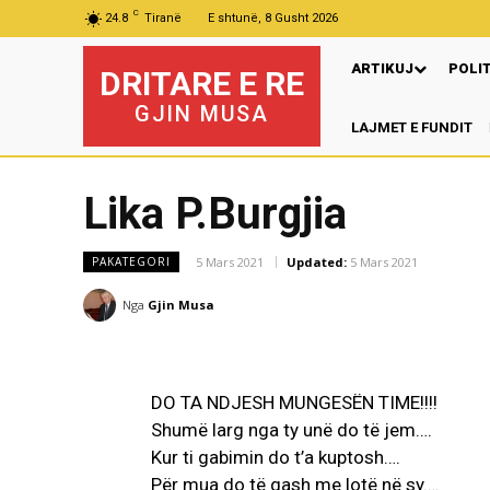
C
24.8
Tiranë
E shtunë, 8 Gusht 2026
ARTIKUJ
POLI
DRITARE E RE
GJIN MUSA
LAJMET E FUNDIT
Lika P.Burgjia
5 Mars 2021
Updated:
5 Mars 2021
PAKATEGORI
Nga
Gjin Musa
DO TA NDJESH MUNGESËN TIME!!!!
Shumë larg nga ty unë do të jem….
Kur ti gabimin do t’a kuptosh….
Për mua do të qash me lotë në sy….