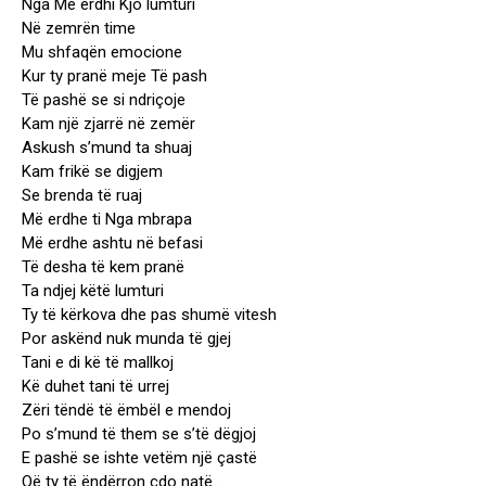
Nga Më erdhi Kjo lumturi
Në zemrën time
Mu shfaqën emocione
Kur ty pranë meje Të pash
Të pashë se si ndriçoje
Kam një zjarrë në zemër
Askush s’mund ta shuaj
Kam frikë se digjem
Se brenda të ruaj
Më erdhe ti Nga mbrapa
Më erdhe ashtu në befasi
Të desha të kem pranë
Ta ndjej këtë lumturi
Ty të kërkova dhe pas shumë vitesh
Por askënd nuk munda të gjej
Tani e di kë të mallkoj
Kë duhet tani të urrej
Zëri tëndë të ëmbël e mendoj
Po s’mund të them se s’të dëgjoj
E pashë se ishte vetëm një çastë
Që ty të ëndërron çdo natë…