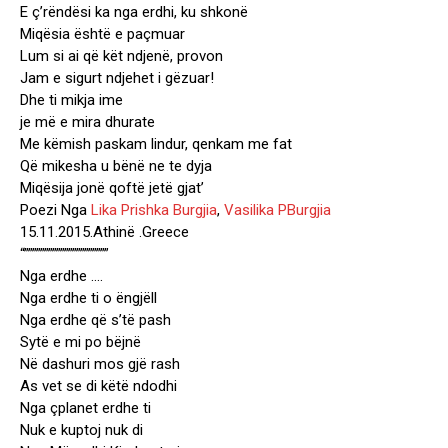
E ç’rëndësi ka nga erdhi, ku shkonë
Miqësia është e paçmuar
Lum si ai që kët ndjenë, provon
Jam e sigurt ndjehet i gëzuar!
Dhe ti mikja ime
je më e mira dhurate
Me këmish paskam lindur, qenkam me fat
Që mikesha u bënë ne te dyja
Miqësija jonë qoftë jetë gjat’
Poezi Nga
Lika Prishka Burgjia
,
Vasilika PBurgjia
15.11.2015.Athinë .Greece
“”””””””””””””””””””””
Nga erdhe ….
Nga erdhe ti o ëngjëll
Nga erdhe që s’të pash
Sytë e mi po bëjnë
Në dashuri mos gjë rash
As vet se di këtë ndodhi
Nga çplanet erdhe ti
Nuk e kuptoj nuk di