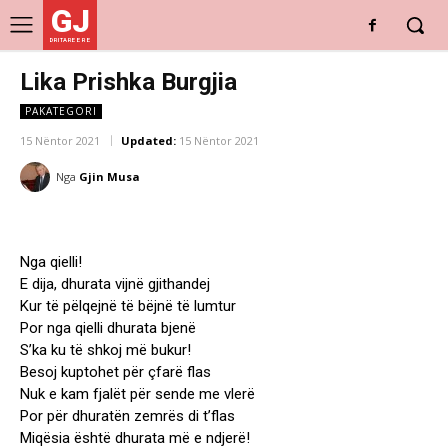
GJ
DRITARE E RE
Lika Prishka Burgjia
PAKATEGORI
15 Nëntor 2021
Updated:
15 Nëntor 2021
Nga
Gjin Musa
Nga qielli!
E dija, dhurata vijnë gjithandej
Kur të pëlqejnë të bëjnë të lumtur
Por nga qielli dhurata bjenë
S’ka ku të shkoj më bukur!
Besoj kuptohet për çfarë flas
Nuk e kam fjalët për sende me vlerë
Por për dhuratën zemrës di t’flas
Miqësia është dhurata më e ndjerë!