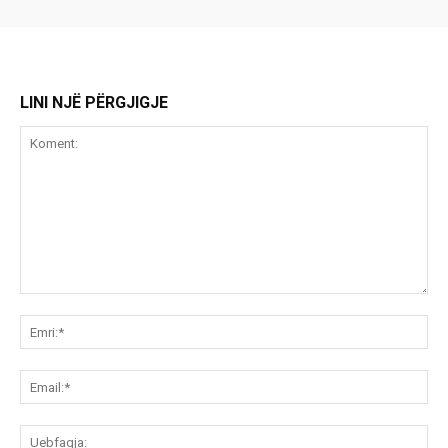
LINI NJË PËRGJIGJE
Koment:
Emr
Ema
Ue