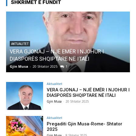
SHKRIMET E FUNDIT
AKTUALITET
Pregaditi Gjin Musa-Rome- Shtator 2025
Gjin Musa
-
8 Shtator 2025
0
Aktualitet
VERA GJONAJ – NJË EMËR I NJOHUR I
DIASPORËS SHQIPTARE NË ITALI
Gjin Musa
-
20 Shtator 2025
Aktualitet
Pregaditi Gjin Musa-Rome- Shtator
2025
Gjin Musa
-
8 Shtator 2025