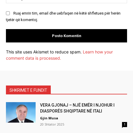
Ruaj emrin tim, email dhe uebfaqen në këtë shfletues për herën
tjetër që komentoj.
This site uses Akismet to reduce spam.
Learn how your
comment data is processed.
SHKRIMET E FUNDIT
VERA GJONAJ – NJË EMËR I NJOHUR I
DIASPORËS SHQIPTARE NË ITALI
Gjin Musa
20 Shtator 2025
1