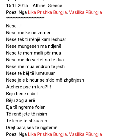
15.11.2015…. Athinë .Greece
Poezi Nga
Lika Prishka Burgjia
,
Vasilika PBurgjia
“””””””””””””””””””””””””””””””
Nëse….!
Nëse më ke në zemër
Nëse tek ti rrënjë kam lëshuar
Nëse mungesën ma ndjenë
Nëse të merr malli për mua
Nëse më do vërtet sa të dua
Nëse me mua ëndron të jesh
Nëse të bëj të lumturuar
Nëse je e bindur se s’do më zhgënjesh
Atëherë pse rri larg?!!!
Bëju hënë e diell
Bëju zog a erë
Eja të ngremë folen
Të renë jetë të nisim
Të lemë të shkuarën
Drejt parajsës të ngjitemi!
Poezi Nga
Lika Prishka Burgjia
,
Vasilika PBurgjia