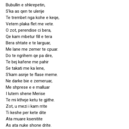
Bubullin e shkrepetin,
S’ka as qen te ulerije
Te trembet nga kohe e keqe,
Vetem plaka flet me vete.
O zot, perendise ci bera,
Qe kam mbetur fill e tera
Bera shtate e te larguar,
Me lane me zemer te cpuar.
Do te ngrihem qe pa dire,
Te bej kafene me pahir
Se takati me ka lene,
S’kam asnje te flase meme.
Ne darke bie e zemeruar,
Me shprese e e malluar
I lutem shene Merise
Te mi ktheje ketu te gjithe.
Zot, u mezi i kam rrite
Ti keshe per kete dite
Ata muare ksenitite
As ata nuke shone drite.