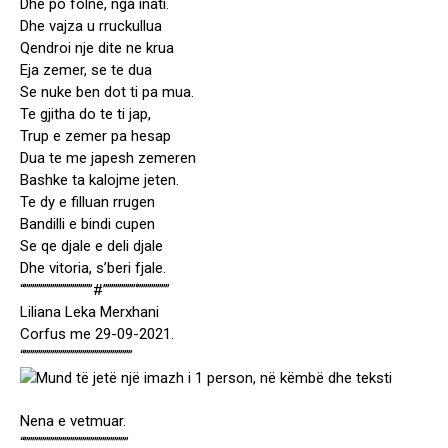
Dhe po folne, nga inati.
Dhe vajza u rruckullua
Qendroi nje dite ne krua
Eja zemer, se te dua
Se nuke ben dot ti pa mua.
Te gjitha do te ti jap,
Trup e zemer pa hesap
Dua te me japesh zemeren
Bashke ta kalojme jeten.
Te dy e filluan rrugen
Bandilli e bindi cupen
Se qe djale e deli djale
Dhe vitoria, s’beri fjale.
“”””””””””””””””””#””””””””‘””””””””
Liliana Leka Merxhani
Corfus me 29-09-2021.
“”””””””””””””””””””””””””””
Nena e vetmuar.
“””””””””””””””””””””””””””