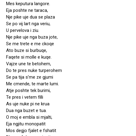
Mes keputura langore.
Eja poshte ne taraca,
Nje pike uje dua se plaza
Se po vij lart nga veriu,
U pervelova i ziu.
Nje pike uje nga buza jote,
Se me trete e me ckoqe
Ato buze si burbuqe,
Faqete si molle e kuqe.
Vajze une te betohem,
Do te pres nuke turperohem
Se pa tija s’me ze gjumi
Me cmende, te marte lumi.
Atje poshte tek burimi,
Te pres i vetem filli
As uje nuke pi ne krua
Dua nga buzet e tua.
O moj e embla si mjalti,
Eja ngjitu monopatit
Mos degjo fjalet e fshatit