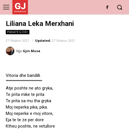
GJ
DRITARE E RE
Liliana Leka Merxhani
PAKATEGORI
27 Shtator 2021
Updated:
27 Shtator 2021
Nga
Gjin Musa
Vitoria dhe bandilli.
“”””””””””””””””””””””‘”””””””””
Atje poshte ne ato gryka,
Te prita mike te prita
Te prita sa mu tha gryka
Moj neperka pika, pika.
Moj neperke e moj vitore,
Eja te te ze per dore
Ktheu poshte, ne vetullore