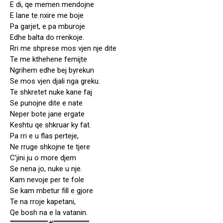
E di, qe memen mendojne
E lane te nxire me boje
Pa garjet, e pa mburoje
Edhe balta do rrenkoje.
Rri me shprese mos vjen nje dite
Te me kthehene femijte
Ngrihem edhe bej byrekun
Se mos vjen djali nga greku.
Te shkretet nuke kane faj
Se punojne dite e nate
Neper bote jane ergate
Keshtu qe shkruar ky fat.
Pa rri e u flas perteje,
Ne rruge shkojne te tjere
C’jini ju o more djem
Se nena jo, nuke u nje.
Kam nevoje per te fole
Se kam mbetur fill e gjore
Te na rroje kapetani,
Qe bosh na e la vatanin.