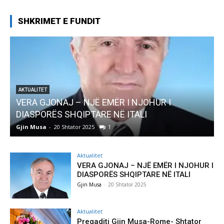
SHKRIMET E FUNDIT
AKTUALITET
Pregaditi Gjin Musa-Rome- Shtator 2025
Gjin Musa
-
8 Shtator 2025
0
Aktualitet
VERA GJONAJ – NJË EMËR I NJOHUR I
DIASPORËS SHQIPTARE NË ITALI
Gjin Musa
-
20 Shtator 2025
Aktualitet
Pregaditi Gjin Musa-Rome- Shtator