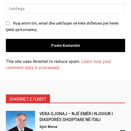
Ue
Ruaj emrin tim, email dhe uebfaqen në këtë shfletues për herën
tjetër që komentoj.
This site uses Akismet to reduce spam.
Learn how your
comment data is processed.
SHKRIMET E FUNDIT
VERA GJONAJ – NJË EMËR I NJOHUR I
DIASPORËS SHQIPTARE NË ITALI
Gjin Musa