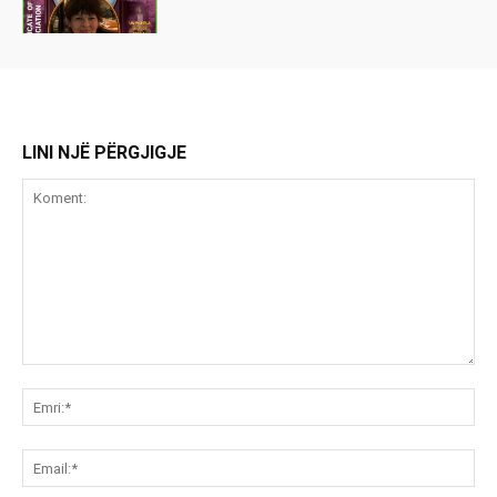
LINI NJË PËRGJIGJE
Koment:
Emr
Ema