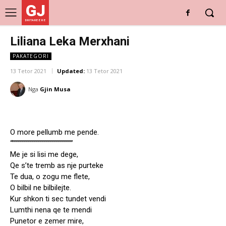
GJ
DRITARE E RE
Liliana Leka Merxhani
PAKATEGORI
13 Tetor 2021
Updated:
13 Tetor 2021
Nga
Gjin Musa
O more pellumb me pende.
“””””””””””””””””””””””””””””””
Me je si lisi me dege,
Qe s’te tremb as nje purteke
Te dua, o zogu me flete,
O bilbil ne bilbilejte.
Kur shkon ti sec tundet vendi
Lumthi nena qe te mendi
Punetor e zemer mire,