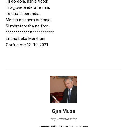
Tij do doja, asnje tjeter.
Ti zgjove enderat e mia,
Te dua si perendia
Me tija ndjehem si zonje
Si mbreteresha ne fron.
************#***********
Liliana Leka Merxhani
Corfus me 13-10-2021.
Gjin Musa
http://dritare.info/
Dritare.Info Gjin Musa, Botues