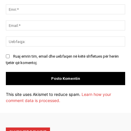
Koment:
Emr
Ema
Ue
Ruaj emrin tim, email dhe uebfaqen në këtë shfletues për herën
tjetër që komentoj.
This site uses Akismet to reduce spam.
Learn how your
comment data is processed.