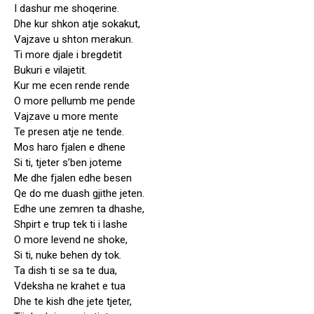
I dashur me shoqerine.
Dhe kur shkon atje sokakut,
Vajzave u shton merakun.
Ti more djale i bregdetit
Bukuri e vilajetit.
Kur me ecen rende rende
O more pellumb me pende
Vajzave u more mente
Te presen atje ne tende.
Mos haro fjalen e dhene
Si ti, tjeter s’ben joteme
Me dhe fjalen edhe besen
Qe do me duash gjithe jeten.
Edhe une zemren ta dhashe,
Shpirt e trup tek ti i lashe
O more levend ne shoke,
Si ti, nuke behen dy tok.
Ta dish ti se sa te dua,
Vdeksha ne krahet e tua
Dhe te kish dhe jete tjeter,