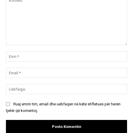
Koment:
Emr
Ema
Ue
Ruaj emrin tim, email dhe uebfaqen në këtë shfletues për herën
tjetër që komentoj.