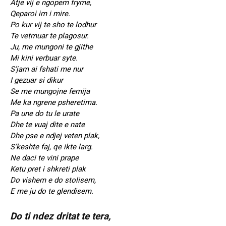
Atje vij e ngopem fryme,
Qeparoi im i mire.
Po kur vij te sho te lodhur
Te vetmuar te plagosur.
Ju, me mungoni te gjithe
Mi kini verbuar syte.
S’jam ai fshati me nur
I gezuar si dikur
Se me mungojne femija
Me ka ngrene psheretima.
Pa une do tu le urate
Dhe te vuaj dite e nate
Dhe pse e ndjej veten plak,
S’keshte faj, qe ikte larg.
Ne daci te vini prape
Ketu pret i shkreti plak
Do vishem e do stolisem,
E me ju do te glendisem.
Do ti ndez dritat te tera,