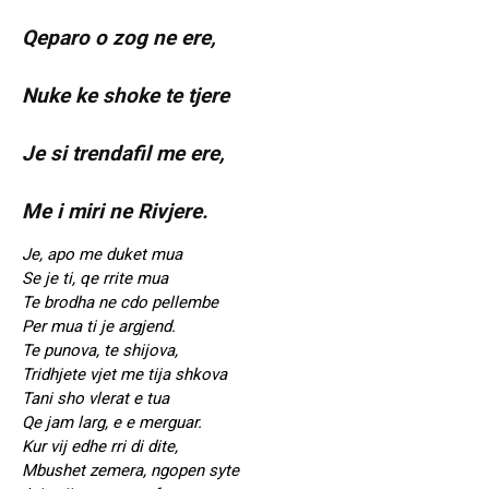
Qeparo o zog ne ere,
Nuke ke shoke te tjere
Je si trendafil me ere,
Me i miri ne Rivjere.
Je, apo me duket mua
Se je ti, qe rrite mua
Te brodha ne cdo pellembe
Per mua ti je argjend.
Te punova, te shijova,
Tridhjete vjet me tija shkova
Tani sho vlerat e tua
Qe jam larg, e e merguar.
Kur vij edhe rri di dite,
Mbushet zemera, ngopen syte