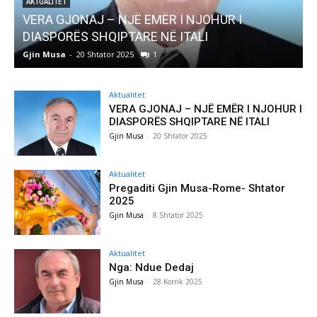
ËR I NJOHUR I
AKTUALITET
NË ITALI
Pregaditi Gjin Musa-Rome- S
Gjin Musa
-
8 Shtator 2025
0
Aktualitet
VERA GJONAJ – NJË EMËR I NJOHUR I
DIASPORËS SHQIPTARE NË ITALI
Gjin Musa
-
20 Shtator 2025
Aktualitet
Pregaditi Gjin Musa-Rome- Shtator
2025
Gjin Musa
-
8 Shtator 2025
Aktualitet
Nga: Ndue Dedaj
Gjin Musa
-
28 Korrik 2025