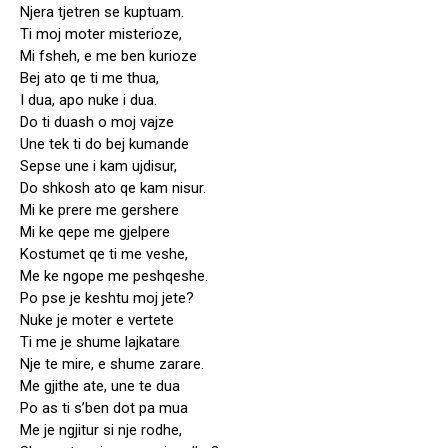
Njera tjetren se kuptuam.
Ti moj moter misterioze,
Mi fsheh, e me ben kurioze
Bej ato qe ti me thua,
I dua, apo nuke i dua.
Do ti duash o moj vajze
Une tek ti do bej kumande
Sepse une i kam ujdisur,
Do shkosh ato qe kam nisur.
Mi ke prere me gershere
Mi ke qepe me gjelpere
Kostumet qe ti me veshe,
Me ke ngope me peshqeshe.
Po pse je keshtu moj jete?
Nuke je moter e vertete
Ti me je shume lajkatare
Nje te mire, e shume zarare.
Me gjithe ate, une te dua
Po as ti s’ben dot pa mua
Me je ngjitur si nje rodhe,