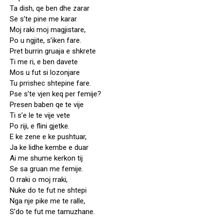
Ta dish, qe ben dhe zarar
Se s’te pine me karar
Moj raki moj magjistare,
Po u ngjite, s’iken fare.
Pret burrin gruaja e shkrete
Ti me ri, e ben davete
Mos u fut si lozonjare
Tu prrishec shtepine fare.
Pse s’te vjen keq per femije?
Presen baben qe te vije
Ti s’e le te vije vete
Po riji, e flini gjetke.
E ke zene e ke pushtuar,
Ja ke lidhe kembe e duar
Ai me shume kerkon tij
Se sa gruan me femije.
O rraki o moj rraki,
Nuke do te fut ne shtepi
Nga nje pike me te ralle,
S’do te fut me tamuzhane.