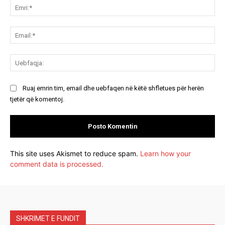
Emr
Ema
Ue
Ruaj emrin tim, email dhe uebfaqen në këtë shfletues për herën
tjetër që komentoj.
This site uses Akismet to reduce spam.
Learn how your
comment data is processed.
SHKRIMET E FUNDIT