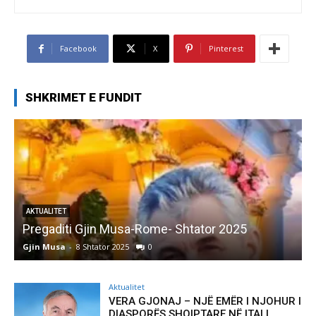
Facebook
X
Pinterest
SHKRIMET E FUNDIT
AKTUALITET
Pregaditi Gjin Musa-Rome- Shtator 2025
Gjin Musa
-
8 Shtator 2025
0
G
Aktualitet
VERA GJONAJ – NJË EMËR I NJOHUR I
DIASPORËS SHQIPTARE NË ITALI