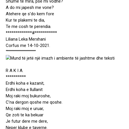
Shume te mira, pse mi vodhe?
A do mi japesh me vone?
Atehere qe s’do kem fore
Kur te plakemi te dia,
Te me cosh te perendia.
*************#***********
Liliana Leka Merxhani
Corfus me 14-10-2021.
“”””””””””””””””””””””””””
R A K I A.
**********
Erdhi koha e kazanit,
Erdhi koha e llullanit
Moj raki moj bukuroshe,
C’na dergon qoshe me qoshe.
Moj raki moj e uruar,
Qe zoti te ka bekuar
Je futur dere me dere,
Neper klube e taverne.