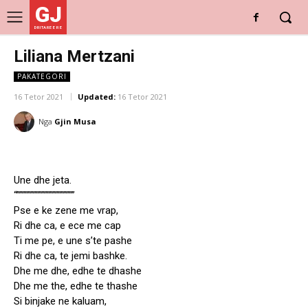
GJ
DRITARE E RE
Liliana Mertzani
PAKATEGORI
16 Tetor 2021
Updated:
16 Tetor 2021
Nga
Gjin Musa
Une dhe jeta.
“”””””””””””””””””””””
Pse e ke zene me vrap,
Ri dhe ca, e ece me cap
Ti me pe, e une s’te pashe
Ri dhe ca, te jemi bashke.
Dhe me dhe, edhe te dhashe
Dhe me the, edhe te thashe
Si binjake ne kaluam,