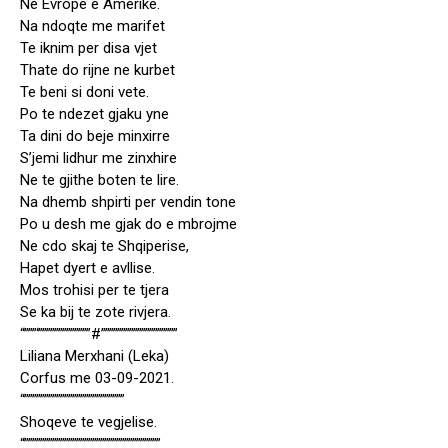
Ne Evrope e Amerike.
Na ndoqte me marifet
Te iknim per disa vjet
Thate do rijne ne kurbet
Te beni si doni vete.
Po te ndezet gjaku yne
Ta dini do beje minxirre
S’jemi lidhur me zinxhire
Ne te gjithe boten te lire.
Na dhemb shpirti per vendin tone
Po u desh me gjak do e mbrojme
Ne cdo skaj te Shqiperise,
Hapet dyert e avllise.
Mos trohisi per te tjera
Se ka bij te zote rivjera.
“”””‘”””””””””””””#”””””””””””””””””””
Liliana Merxhani (Leka)
Corfus me 03-09-2021.
“”””””””””””””””””””””””””
Shoqeve te vegjelise.
“””””””””””””””””””””””””””””””””””