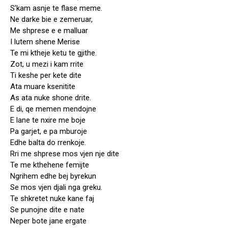
S’kam asnje te flase meme.
Ne darke bie e zemeruar,
Me shprese e e malluar
I lutem shene Merise
Te mi ktheje ketu te gjithe.
Zot, u mezi i kam rrite
Ti keshe per kete dite
Ata muare ksenitite
As ata nuke shone drite.
E di, qe memen mendojne
E lane te nxire me boje
Pa garjet, e pa mburoje
Edhe balta do rrenkoje.
Rri me shprese mos vjen nje dite
Te me kthehene femijte
Ngrihem edhe bej byrekun
Se mos vjen djali nga greku.
Te shkretet nuke kane faj
Se punojne dite e nate
Neper bote jane ergate