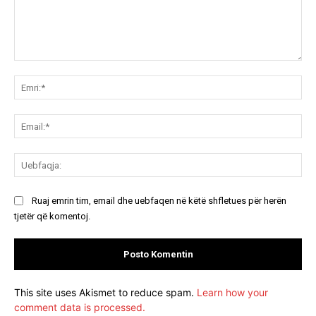
Koment:
Emr
Ema
Ue
Ruaj emrin tim, email dhe uebfaqen në këtë shfletues për herën
tjetër që komentoj.
This site uses Akismet to reduce spam.
Learn how your
comment data is processed.