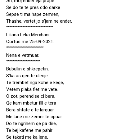
Ah, moj ender eja prape
Se do te te pres cdo darke
Sepse ti ma hape zemren,
Thashe, vertet jo s’jam ne ender.
“””‘””””””””””””””””””””””””””””””””””
Liliana Leka Merxhani
Corfus me 25-09-2021.
“”””””””””””””””””””””””””””””
Nena e vetmuar.
“””””””””””””””””””””””””””
Bubullin e shkrepetin,
S’ka as qen te ulerije
Te trembet nga kohe e keqe,
Vetem plaka flet me vete.
O zot, perendise ci bera,
Qe kam mbetur fill e tera
Bera shtate e te larguar,
Me lane me zemer te cpuar.
Do te ngrihem qe pa dire,
Te bej kafene me pahir
Se takati me ka lene,