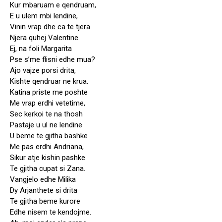
Kur mbaruam e qendruam,
E u ulem mbi lendine,
Vinin vrap dhe ca te tjera
Njera quhej Valentine.
Ej, na foli Margarita
Pse s’me flisni edhe mua?
Ajo vajze porsi drita,
Kishte qendruar ne krua.
Katina priste me poshte
Me vrap erdhi vetetime,
Sec kerkoi te na thosh
Pastaje u ul ne lendine
U beme te gjitha bashke
Me pas erdhi Andriana,
Sikur atje kishin pashke
Te gjitha cupat si Zana.
Vangjelo edhe Milika
Dy Arjanthete si drita
Te gjitha beme kurore
Edhe nisem te kendojme.