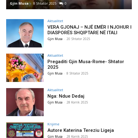
Gjin Musa
-
8 Shtator 2025
0
G
Aktualitet
VERA GJONAJ – NJË EMËR I NJOHUR I
DIASPORËS SHQIPTARE NË ITALI
Gjin Musa
-
20 Shtator 2025
Aktualitet
Pregaditi Gjin Musa-Rome- Shtator
2025
Gjin Musa
-
8 Shtator 2025
Aktualitet
Nga: Ndue Dedaj
Gjin Musa
-
28 Korrik 2025
Krijime
Autore Katerina Tereziu Ligeja
Gjin Musa
-
28 Korrik 2025