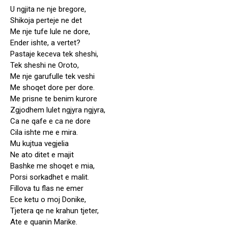
U ngjita ne nje bregore,
Shikoja perteje ne det
Me nje tufe lule ne dore,
Ender ishte, a vertet?
Pastaje keceva tek sheshi,
Tek sheshi ne Oroto,
Me nje garufulle tek veshi
Me shoqet dore per dore.
Me prisne te benim kurore
Zgjodhem lulet ngjyra ngjyra,
Ca ne qafe e ca ne dore
Cila ishte me e mira.
Mu kujtua vegjelia
Ne ato ditet e majit
Bashke me shoqet e mia,
Porsi sorkadhet e malit.
Fillova tu flas ne emer
Ece ketu o moj Donike,
Tjetera qe ne krahun tjeter,
Ate e quanin Marike.