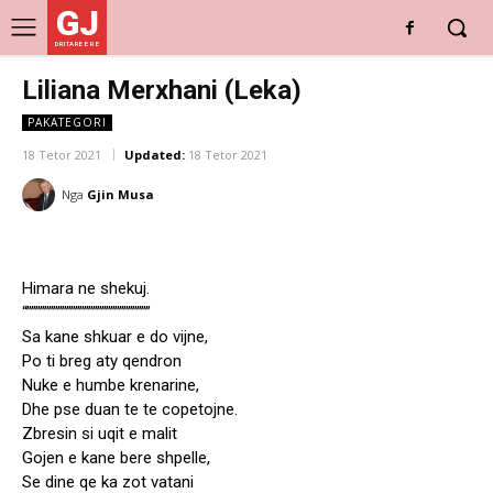
GJ
DRITARE E RE
Liliana Merxhani (Leka)
PAKATEGORI
18 Tetor 2021
Updated:
18 Tetor 2021
Nga
Gjin Musa
Himara ne shekuj.
“””””””””””””””””””””””””””””
Sa kane shkuar e do vijne,
Po ti breg aty qendron
Nuke e humbe krenarine,
Dhe pse duan te te copetojne.
Zbresin si uqit e malit
Gojen e kane bere shpelle,
Se dine qe ka zot vatani