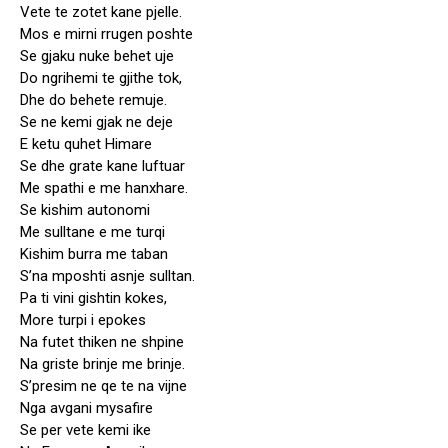
Vete te zotet kane pjelle.
Mos e mirni rrugen poshte
Se gjaku nuke behet uje
Do ngrihemi te gjithe tok,
Dhe do behete remuje.
Se ne kemi gjak ne deje
E ketu quhet Himare
Se dhe grate kane luftuar
Me spathi e me hanxhare.
Se kishim autonomi
Me sulltane e me turqi
Kishim burra me taban
S’na mposhti asnje sulltan.
Pa ti vini gishtin kokes,
More turpi i epokes
Na futet thiken ne shpine
Na griste brinje me brinje.
S’presim ne qe te na vijne
Nga avgani mysafire
Se per vete kemi ike