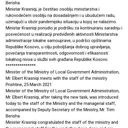
Berisha.
Ministar Krasniqi, je čestitao osoblju ministarstva i
rukovodećem osoblju na dosadašnjem i u ubudućem radu,
uzimajući u obzir pandemijsku situaciju u kojoj se nalazimo.
Ministar Krasniqi ponudio je podršku za kontinuiranu saradnju i
posvećenost u realizaciji predviđenih aktivnosti Ministarstva
administracije lokalne samouprave, u podršci opštinama
Republike Kosovo, u cilju poboljšanja dobrog upravljanja,
povećanja transparentnosti, odgovornosti i efikasnosti
lokalnog nivoa u službi svih građana Republike Kosovo.
***************
Minister of the Ministry of Local Government Administration,
Mr. Elbert Krasniqi meets with the staff of the ministry
Prishtine, 25 March 2021
Minister of the Ministry of Local Government Administration,
Mr. Elbert Krasniqi, after taking the new task, was introduced
today to the staff of the Ministry and the managerial staff,
accompanied by Deputy Secretary of the Ministry, Mr. Trim
Berisha.
Minister Krasniqi congratulated the staff of the ministry and