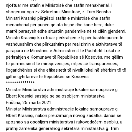
njoftuar me stafin e Ministrisë dhe stafin menaxherial, i
shoqëruar nga zv. Sekretari i Ministrisë, z. Trim Berisha.
Ministri Krasniqi përgëzoi stafin e ministrisë dhe stafin
menaxherial për punën që ata bëjnë dhe kanë bërë, duke
marrë parasysh edhe situatën pandemike në të cilën gjendemi.
Ministri Krasniqi ka ofruar përkrahjen e tij për bashkëpunim të
vazhdueshëm dhe përkushtim për realizimin e aktiviteteve të
parapara në Ministrinë e Administrimit të Pushtetit Lokal në
përkrahjen e Komunave të Republikës së Kosovës, me qëllim
të përmirësimit të mirëqeverisjes, rritjes së transparencës,
llogaridhënies si dhe efikasitetit të nivelit lokal në shërbim të të
gjithë qytetarëve të Republikës së Kosovës.
**************
Ministar Ministarstva administracije lokalne samouprave g.
Elbert Krasniqi sastaje se sa osobljem ministarstva
Priština, 25. marta 2021
Ministar Ministarstva administracije lokalne samouprave g.
Elbert Krasniqi, nakon preuzimanja novog zadatka, danas se
upoznao sa osobljem ministarstva i rukovodećem osoblju, u
pratnji zamenika generalnog sekretara ministarstva g. Trim