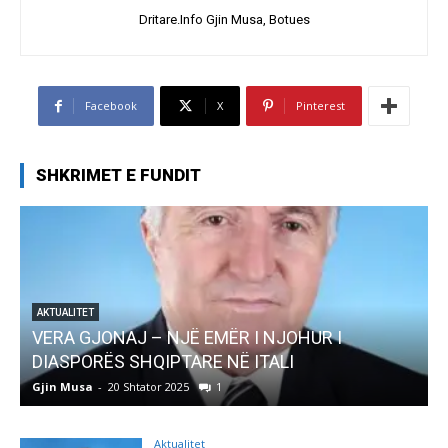
Dritare.Info Gjin Musa, Botues
Facebook
X
Pinterest
SHKRIMET E FUNDIT
AKTUALITET
Pregaditi Gjin Musa-Rome- Shtator 2025
Gjin Musa
-
8 Shtator 2025
0
Aktualitet