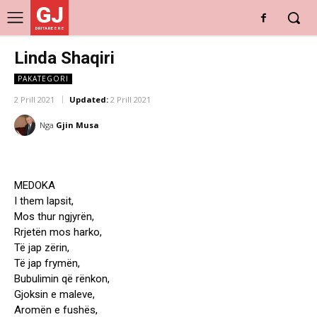
GJ
DRITARE E RE
Linda Shaqiri
PAKATEGORI
2 Prill 2021
Updated:
2 Prill 2021
Nga
Gjin Musa
MEDOKA
I them lapsit,
Mos thur ngjyrën,
Rrjetën mos harko,
Të jap zërin,
Të jap frymën,
Bubulimin që rënkon,
Gjoksin e maleve,
Aromën e fushës,