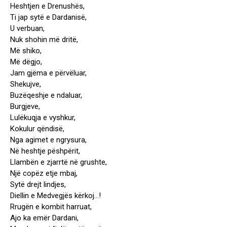
Heshtjen e Drenushës,
Ti jap sytë e Dardanisë,
U verbuan,
Nuk shohin më dritë,
Më shiko,
Më dëgjo,
Jam gjëma e përvëluar,
Shekujve,
Buzëqeshje e ndaluar,
Burgjeve,
Lulëkuqja e vyshkur,
Kokulur qëndisë,
Nga agimet e ngrysura,
Në heshtje pëshpërit,
Llambën e zjarrtë në grushte,
Një copëz etje mbaj,
Sytë drejt lindjes,
Diellin e Medvegjës kërkoj…!
Rrugën e kombit harruat,
Ajo ka emër Dardani,