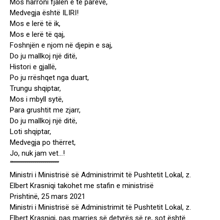
Mos harroni fjalën e të parëve,
Medvegja është ILIRI!
Mos e lerë të ik,
Mos e lerë të qaj,
Foshnjën e njom në djepin e saj,
Do ju mallkoj një ditë,
Histori e gjallë,
Po ju rrëshqet nga duart,
Trungu shqiptar,
Mos i mbyll sytë,
Para grushtit me zjarr,
Do ju mallkoj një ditë,
Loti shqiptar,
Medvegja po thërret,
Jo, nuk jam vet…!
“””””””””””””””””””””””””
Ministri i Ministrisë së Administrimit të Pushtetit Lokal, z.
Elbert Krasniqi takohet me stafin e ministrisë
Prishtinë, 25 mars 2021
Ministri i Ministrisë së Administrimit të Pushtetit Lokal, z.
Elbert Krasniqi, pas marrjes së detyrës së re, sot është