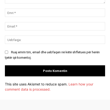
Koment:
Emr
Ema
Ue
Ruaj emrin tim, email dhe uebfaqen në këtë shfletues për herën
tjetër që komentoj.
This site uses Akismet to reduce spam.
Learn how your
comment data is processed.