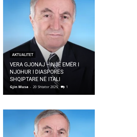
AKTUALITET
AKTUALITET
VERA GJONAJ – NJË EMËR I
NJOHUR I DIASPORËS
Pregaditi Gji
SHQIPTARE NË ITALI
Shtator 2025
Gjin Musa
-
20 Shtator 2025
1
Gjin Musa
-
8 Shtat