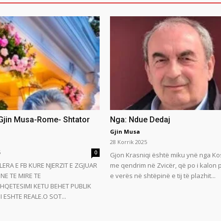
 Gjin Musa-Rome- Shtator
Nga: Ndue Dedaj
Gjin Musa
28 Korrik 2025
5
0
Gjon Krasniqi është miku ynë nga Ko
LERA E FB KURE NJERZIT E ZGJUAR
me qendrim në Zvicër, që po i kalon
NE TE MIRE TE
e verës në shtëpinë e tij të plazhit...
HQETESIMI KETU BEHET PUBLIK
 ESHTE REALE.O SOT...