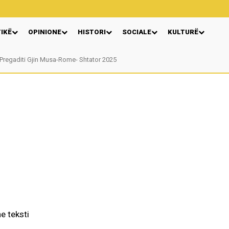
TIKË
OPINIONE
HISTORI
SOCIALE
KULTURË
regaditi Gjin Musa-Rome- Shtator 2025
Nga: Ndue Dedaj