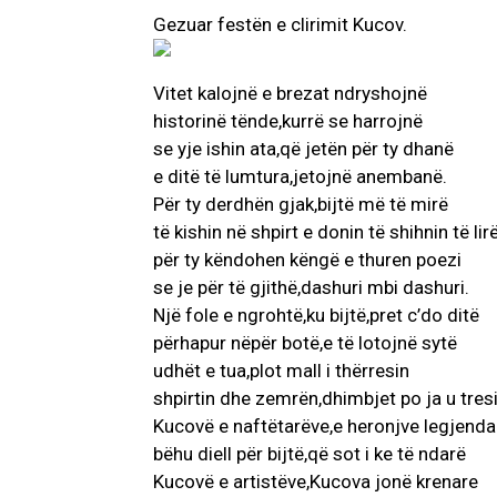
Gezuar festën e clirimit Kucov.
Vitet kalojnë e brezat ndryshojnë
historinë tënde,kurrë se harrojnë
se yje ishin ata,që jetën për ty dhanë
e ditë të lumtura,jetojnë anembanë.
Për ty derdhën gjak,bijtë më të mirë
të kishin në shpirt e donin të shihnin të lir
për ty këndohen këngë e thuren poezi
se je për të gjithë,dashuri mbi dashuri.
Një fole e ngrohtë,ku bijtë,pret c’do ditë
përhapur nëpër botë,e të lotojnë sytë
udhët e tua,plot mall i thërresin
shpirtin dhe zemrën,dhimbjet po ja u tresi
Kucovë e naftëtarëve,e heronjve legjenda
bëhu diell për bijtë,që sot i ke të ndarë
Kucovë e artistëve,Kucova jonë krenare