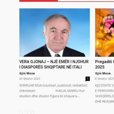
VERA GJONAJ – NJË EMËR I NJOHUR
Pregaditi
I DIASPORËS SHQIPTARE NË ITALI
2025
Gjin Musa
Gjin Musa
20 Shtator 2025
8 Shtator 202
1
SHKRUAR NGA:GazetarI, publicistI, redaktorI,
KJO ESHTE V
shkrimtarI: XHELAL MARKU Kur
E PERDORIN 
studion dhe zbulon figura të shquara...
SHOQERIS,S
DHE REAGIMI