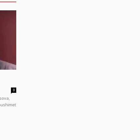
0
sova,
 pushimet