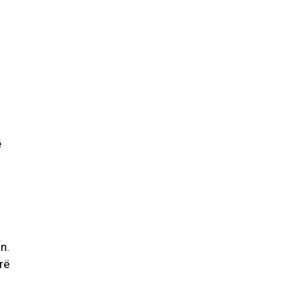
ë
n.
rë