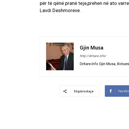
për të qënë pranë teje,prehen në ato varre
Lavdi Deshmoreve .
Gjin Musa
http://dritare.info/
Dritare.Info Gjin Musa, Botues
Faceb
Shpërndaje