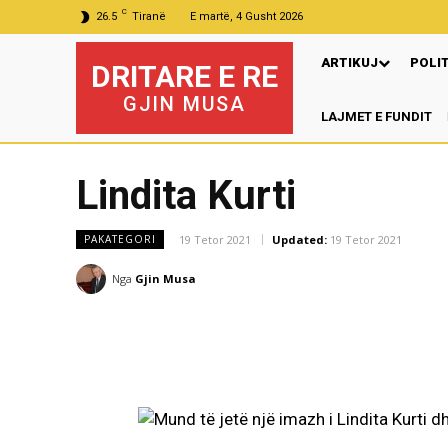
C
26.5
Tiranë
E martë, 4 Gusht 2026
ARTIKUJ
POLI
DRITARE E RE
GJIN MUSA
LAJMET E FUNDIT
P
Lindita Kurti
19 Tetor 2021
Updated:
19 Tetor 2021
PAKATEGORI
Nga
Gjin Musa