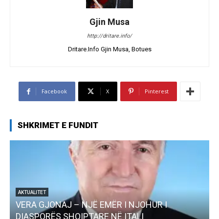
Gjin Musa
http://dritare.info/
Dritare.Info Gjin Musa, Botues
Facebook
X
Pinterest
SHKRIMET E FUNDIT
AKTUALITET
VERA GJONAJ – NJË EMËR I NJOHUR I
DIASPORËS SHQIPTARE NË ITALI