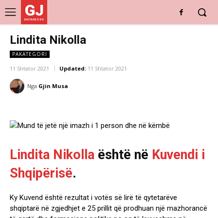
GJ
DRITARE E RE
Lindita Nikolla
PAKATEGORI
11 Shtator 2021
Updated:
11 Shtator 2021
Nga
Gjin Musa
Lindita Nikolla
është në
Kuvendi i
Shqipërisë
.
Ky Kuvend është rezultat i votës së lirë të qytetarëve
shqiptarë në zgjedhjet e 25 prillit që prodhuan një mazhorancë