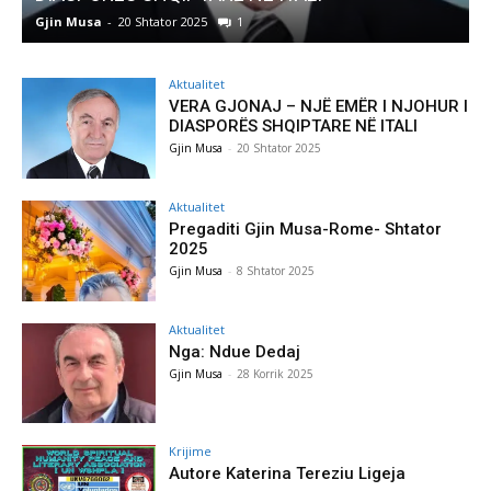
Gjin Musa
-
20 Shtator 2025
1
G
Aktualitet
VERA GJONAJ – NJË EMËR I NJOHUR I
DIASPORËS SHQIPTARE NË ITALI
Gjin Musa
-
20 Shtator 2025
Aktualitet
Pregaditi Gjin Musa-Rome- Shtator
2025
Gjin Musa
-
8 Shtator 2025
Aktualitet
Nga: Ndue Dedaj
Gjin Musa
-
28 Korrik 2025
Krijime
Autore Katerina Tereziu Ligeja