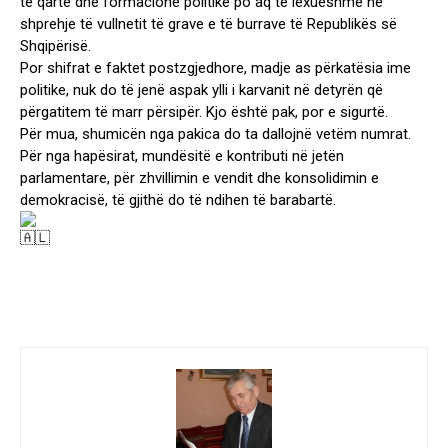
të qartë dhe formacione politike po aq të lexueshme në
shprehje të vullnetit të grave e të burrave të Republikës së
Shqipërisë.
Por shifrat e faktet postzgjedhore, madje as përkatësia ime
politike, nuk do të jenë aspak ylli i karvanit në detyrën që
përgatitem të marr përsipër. Kjo është pak, por e sigurtë.
Për mua, shumicën nga pakica do ta dallojnë vetëm numrat.
Për nga hapësirat, mundësitë e kontributi në jetën
parlamentare, për zhvillimin e vendit dhe konsolidimin e
demokracisë, të gjithë do të ndihen të barabartë.