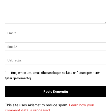
Koment:
Emr
Ema
Ue
Ruaj emrin tim, email dhe uebfaqen në këtë shfletues për herën
tjetër që komentoj.
This site uses Akismet to reduce spam.
Learn how your
comment data is processed.