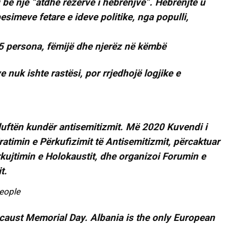
 bë një “atdhe rezervë i hebrenjve”. Hebrenjtë u
esimeve fetare e ideve politike, nga populli,
 nuk ishte rastësi, por rrjedhojë logjike e
 luftën kundër antisemitizmit. Më 2020 Kuvendi i
atimin e Përkufizimit të Antisemitizmit, përcaktuar
ujtimin e Holokaustit, dhe organizoi Forumin e
t.
people
ocaust Memorial Day. Albania is the only European