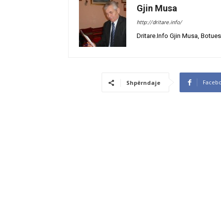
Gjin Musa
http://dritare.info/
Dritare.Info Gjin Musa, Botues
Faceb
Shpërndaje