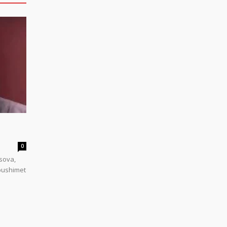
0
sova,
 pushimet