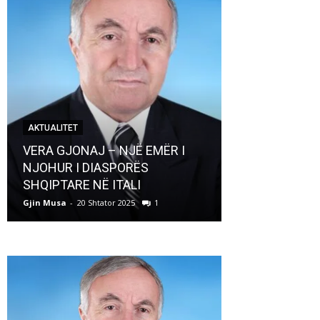
AKTUALITET
AKTUALITET
VERA GJONAJ – NJË EMËR I
NJOHUR I DIASPORËS
Pregaditi Gji
SHQIPTARE NË ITALI
Shtator 2025
Gjin Musa
-
20 Shtator 2025
1
Gjin Musa
-
8 Shtat