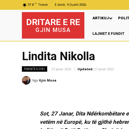
C
37.8
Tiranë
E dielë, 9 Gusht 2026
ARTIKUJ
POLI
DRITARE E RE
GJIN MUSA
LAJMET E FUNDIT
Lindita Nikolla
27 Janar 2022
Updated:
27 Janar 2022
PAKATEGORI
Nga
Gjin Musa
Sot, 27 Janar, Dita Ndërkombëtare e
vetëm në Europë, ku të gjithë hebre