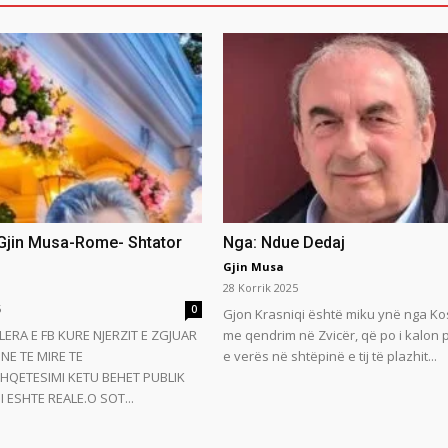
 Gjin Musa-Rome- Shtator
Nga: Ndue Dedaj
Gjin Musa
28 Korrik 2025
5
0
Gjon Krasniqi është miku ynë nga Ko
LERA E FB KURE NJERZIT E ZGJUAR
me qendrim në Zvicër, që po i kalon
NE TE MIRE TE
e verës në shtëpinë e tij të plazhit...
HQETESIMI KETU BEHET PUBLIK
 ESHTE REALE.O SOT...