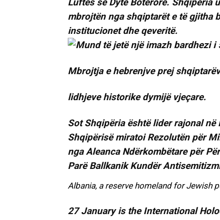
Luftës së Dytë Botërore. Shqipëria u
mbrojtën nga shqiptarët e të gjitha b
institucionet dhe qeveritë.
Mbrojtja e hebrenjve prej shqiptarëve
lidhjeve historike dymijë vjeçare.
Sot Shqipëria është lider rajonal në
Shqipërisë miratoi Rezolutën për Mir
nga Aleanca Ndërkombëtare për Përk
Parë Ballkanik Kundër Antisemitizmi
Albania, a reserve homeland for Jewish 
27 January is the International Hol