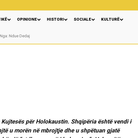
TIKË
OPINIONE
HISTORI
SOCIALE
KULTURË
Nga: Ndue Dedaj
Autore Katerina Tereziu Ligeja
 Kujtesës për Holokaustin. Shqipëria është vendi i
njtë u morën në mbrojtje dhe u shpëtuan gjatë