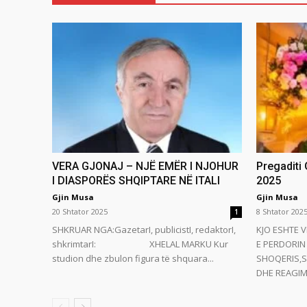
VERA GJONAJ – NJË EMËR I NJOHUR
Pregaditi
I DIASPORËS SHQIPTARE NË ITALI
2025
Gjin Musa
Gjin Musa
20 Shtator 2025
8 Shtator 202
1
SHKRUAR NGA:GazetarI, publicistI, redaktorI,
KJO ESHTE V
shkrimtarI: XHELAL MARKU Kur
E PERDORIN 
studion dhe zbulon figura të shquara...
SHOQERIS,S
DHE REAGIMI