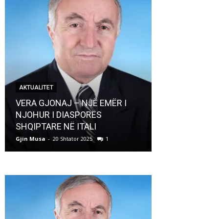
AKTUALITET
AKTUALITET
VERA GJONAJ – NJË EMËR I
NJOHUR I DIASPORËS
Pregaditi Gji
SHQIPTARE NË ITALI
Shtator 2025
Gjin Musa
-
20 Shtator 2025
1
Gjin Musa
-
8 Shtat