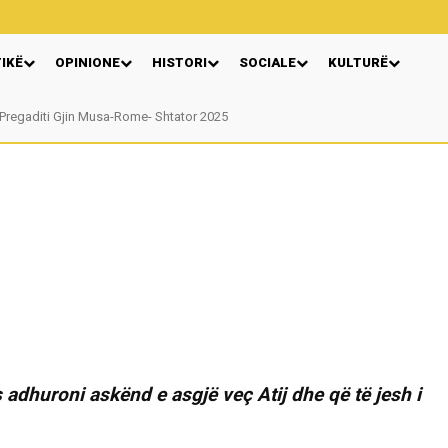
TIKË
OPINIONE
HISTORI
SOCIALE
KULTURË
Pregaditi Gjin Musa-Rome- Shtator 2025
Nga: Ndue Dedaj
 adhuroni askënd e asgjë veç Atij dhe që të jesh i