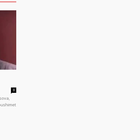
0
sova,
 pushimet