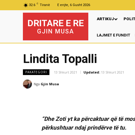
C
32.6
Tiranë
E enjte, 6 Gusht 2026
ARTIKUJ
POLI
DRITARE E RE
GJIN MUSA
LAJMET E FUNDIT
Lindita Topalli
13 Shkurt 2021
Updated:
13 Shkurt 2021
PAKATEGORI
Nga
Gjin Musa
“Dhe Zoti yt ka përcaktuar që të mos
përkushtuar ndaj prindërve të tu.