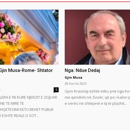
 Gjin Musa-Rome- Shtator
Nga: Ndue Dedaj
Gjin Musa
28 Korrik 2025
5
0
Gjon Krasniqi është miku ynë nga Ko
LERA E FB KURE NJERZIT E ZGJUAR
me qendrim në Zvicër, që po i kalon
NE TE MIRE TE
e verës në shtëpinë e tij të plazhit...
HQETESIMI KETU BEHET PUBLIK
 ESHTE REALE.O SOT...