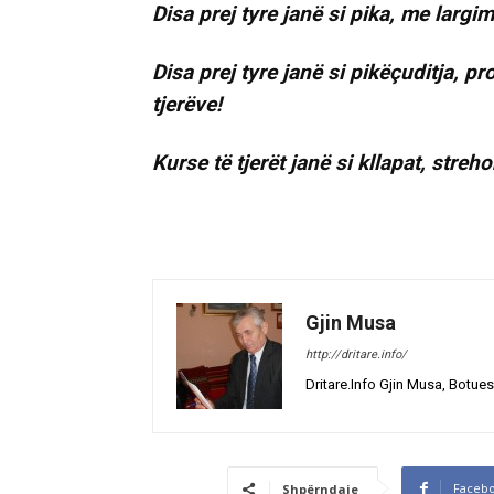
Disa prej tyre janë si pika, me largimi
Disa prej tyre janë si pikëçuditja, pr
tjerëve!
Kurse të tjerët janë si kllapat, str
Gjin Musa
http://dritare.info/
Dritare.Info Gjin Musa, Botues
Faceb
Shpërndaje