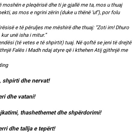
në moshën e pleqërisë dhe ti je gjallë me ta, mos u thuaj
ti, as mos e ngrini zërin (duke u thënë ‘uf’), por folu
rësisë e të përuljes me mëshirë dhe thuaj: “Zoti im! Dhuro
ur unë isha i mitur.”
ndësi (të vetes e të shpirtit) tuaj. Në qoftë se jeni të drejtë
thnjë Falës i Madh ndaj atyre që i kthehen Atij gjithnjë me
 shpirti dhe nervat!
ri dhe vatani!
Lajkatimi, thashethemet dhe shpërdorimi!
rri dhe tallja e tepërt!