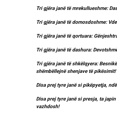
Tri gjëra janë të mrekullueshme: Das
Tri gjëra janë të domosdoshme: Vdekj
Tri gjëra janë të qortuara: Gënjesh
Tri gjëra janë të dashura: Devotshmër
Tri gjëra janë të shkëlqyera: Besnikër
shëmbëllejnë shenjave të pikësimit!
Disa prej tyre janë si pikëpyetja, nd
Disa prej tyre janë si presja, ta ja
vazhdosh!