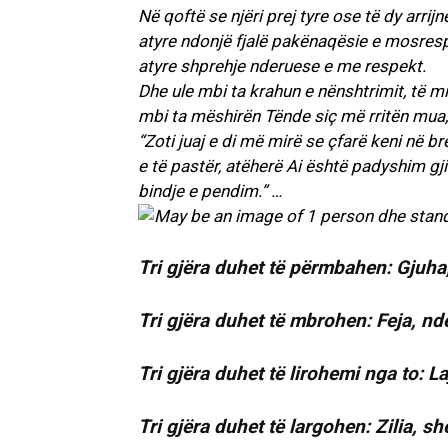
Në qoftë se njëri prej tyre ose të dy arrij
atyre ndonjë fjalë pakënaqësie e mosrespek
atyre shprehje nderuese e me respekt.
Dhe ule mbi ta krahun e nënshtrimit, të mi
mbi ta mëshirën Tënde siç më rritën mua, k
“Zoti juaj e di më mirë se çfarë keni në bre
e të pastër, atëherë Ai është padyshim gji
bindje e pendim.” …
Tri gjëra duhet të përmbahen: Gjuha,
Tri gjëra duhet të mbrohen: Feja, nde
Tri gjëra duhet të lirohemi nga to: 
Tri gjëra duhet të largohen: Zilia, she