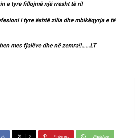
n e tyre fillojmë një rresht të ri!
ofesioni i tyre është zilia dhe mbikëqyrja e të
ehohen mes fjalëve dhe në zemra!!……LT
ook
X
Pinterest
WhatsApp