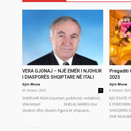
VERA GJONAJ – NJË EMËR I NJOHUR
Pregaditi
I DIASPORËS SHQIPTARE NË ITALI
2025
Gjin Musa
Gjin Musa
20 Shtator 2025
8 Shtator 202
1
SHKRUAR NGA:GazetarI, publicistI, redaktorI,
KJO ESHTE V
shkrimtarI: XHELAL MARKU Kur
E PERDORIN 
studion dhe zbulon figura të shquara...
SHOQERIS,S
DHE REAGIMI