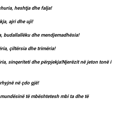
huria, heshtja dhe falja!
a, ajri dhe uji!
tra, budallallëku dhe mendjemadhësia!
ia, çiltërsia dhe trimëria!
ia, sinqeriteti dhe përpjekja!Njerëzit në jeton tonë i
ërhyjnë në çdo gjë!
pin mundësinë të mbështetesh mbi ta dhe të