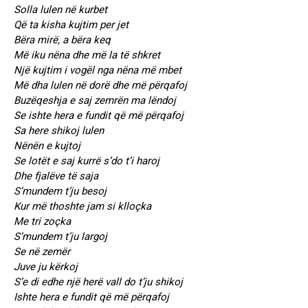
Solla lulen në kurbet
Që ta kisha kujtim per jet
Bëra mirë, a bëra keq
Më iku nëna dhe më la të shkret
Një kujtim i vogël nga nëna më mbet
Më dha lulen në dorë dhe më përqafoj
Buzëqeshja e saj zemrën ma lëndoj
Se ishte hera e fundit që më përqafoj
Sa here shikoj lulen
Nënën e kujtoj
Se lotët e saj kurrë s’do t’i haroj
Dhe fjalëve të saja
S’mundem t’ju besoj
Kur më thoshte jam si klloçka
Me tri zoçka
S’mundem t’ju largoj
Se në zemër
Juve ju kërkoj
S’e di edhe një herë vall do t’ju shikoj
Ishte hera e fundit që më përqafoj