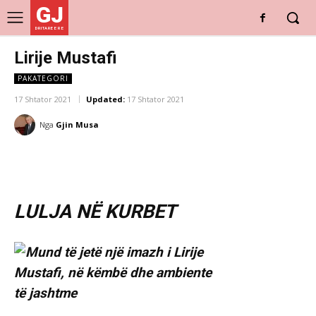
GJ
DRITARE E RE
Lirije Mustafi
PAKATEGORI
17 Shtator 2021
Updated:
17 Shtator 2021
Nga
Gjin Musa
LULJA NË KURBET