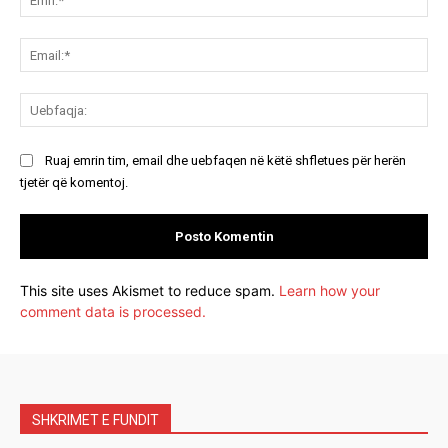
Ema
Ue
Ruaj emrin tim, email dhe uebfaqen në këtë shfletues për herën
tjetër që komentoj.
This site uses Akismet to reduce spam.
Learn how your
comment data is processed.
SHKRIMET E FUNDIT