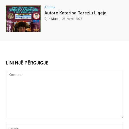
Krijime
Autore Katerina Tereziu Ligeja
Gjin Musa
-
28 Korrik 2025
LINI NJË PËRGJIGJE
Koment:
Emr