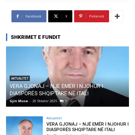
Facebook
X
Pinterest
SHKRIMET E FUNDIT
ËR I NJOHUR I
AKTUALITET
NË ITALI
Pregaditi Gjin Musa-Rome- S
Gjin Musa
-
8 Shtator 2025
0
Aktualitet
VERA GJONAJ – NJË EMËR I NJOHUR I
DIASPORËS SHQIPTARE NË ITALI