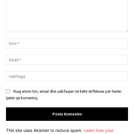
Koment:
Emr
Ema
Ue
Ruaj emrin tim, email dhe uebfaqen në këtë shfletues për herën
tjetër që komentoj.
This site uses Akismet to reduce spam.
Learn how your