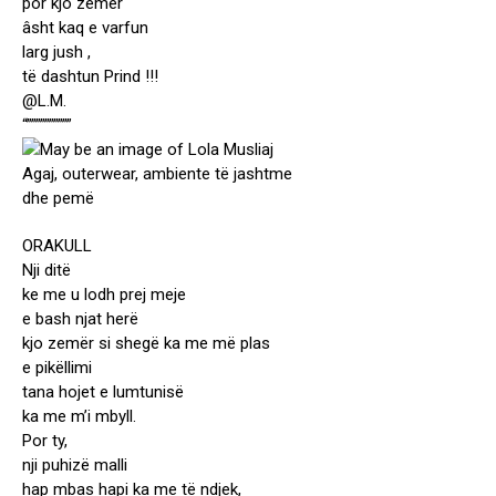
por kjo zemër
âsht kaq e varfun
larg jush ,
të dashtun Prind !!!
@L.M.
“””””””””””
ORAKULL
Nji ditë
ke me u lodh prej meje
e bash njat herë
kjo zemër si shegë ka me më plas
e pikëllimi
tana hojet e lumtunisë
ka me m’i mbyll.
Por ty,
nji puhizë malli
hap mbas hapi ka me të ndjek,