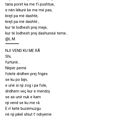
tana poret ka me t’i pushtue,
e nën lëkurë ke me më pas,
krejt pa më dashtë,
krejt pa më dashtë ,
kur të lodhesh prej meje,
kur të lodhesh prej dashunisë teme…
@L.M.
“””””””””””””
NJI VEND KU ME RÂ
Shi,
furtunë…
Nëpër pemë
foletë dridhen prej frigës
se ku po bijn,
e unë si nji zog i pa fole,
dridhem veç kur e mendoj
se as unë nuk e kam
nji vend se ku me râ.
E n’ këtë buzëmuzgu
në nji pikël shiut t’ ndryeme