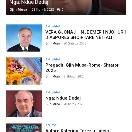
Nga: Ndue Dedaj
A
Gjin Musa
-
28 Korrik 2025
0
G
Aktualitet
VERA GJONAJ – NJË EMËR I NJOHUR I
DIASPORËS SHQIPTARE NË ITALI
Gjin Musa
-
20 Shtator 2025
Aktualitet
Pregaditi Gjin Musa-Rome- Shtator
2025
Gjin Musa
-
8 Shtator 2025
Aktualitet
Nga: Ndue Dedaj
Gjin Musa
-
28 Korrik 2025
Krijime
Autore Katerina Tereziu Ligeja