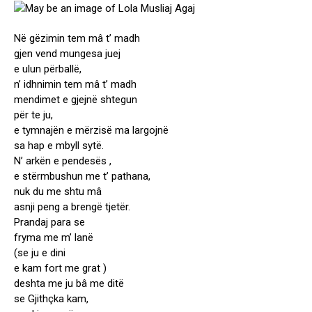
Në gëzimin tem mâ t’ madh
gjen vend mungesa juej
e ulun përballë,
n’ idhnimin tem mâ t’ madh
mendimet e gjejnë shtegun
për te ju,
e tymnajën e mërzisë ma largojnë
sa hap e mbyll sytë.
N’ arkën e pendesës ,
e stërmbushun me t’ pathana,
nuk du me shtu mâ
asnji peng a brengë tjetër.
Prandaj para se
fryma me m’ lanë
(se ju e dini
e kam fort me grat )
deshta me ju bâ me ditë
se Gjithçka kam,