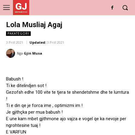
GJ
DRITARE E RE
Lola Musliaj Agaj
PAKATEGORI
3 Prill 2021
Updated:
3 Prill 2021
Nga
Gjin Musa
Babush !
Ti ke ditelindjen sot !
Gezofsh edhe 100 vite te tjera te shendetshme dhe te lumtura
!
Ti e din qe je forca ime , optimizmi im !
Je gjithçka per mua babush !
E une kam mbet gjithmone ajo vajza e vogel qe ka nevoje per
ngrohtesine tuaj !
E VARFUN