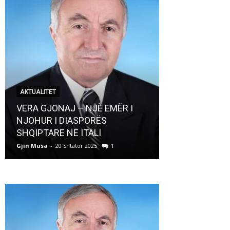
AKTUALITET
AKTUALITET
VERA GJONAJ – NJË EMËR I
NJOHUR I DIASPORËS
Pregaditi Gji
SHQIPTARE NË ITALI
Shtator 2025
Gjin Musa
-
20 Shtator 2025
1
Gjin Musa
-
8 Shtat