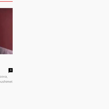
0
sova,
 pushimet