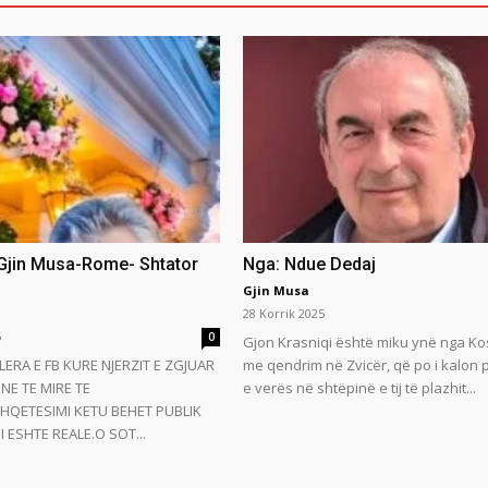
 Gjin Musa-Rome- Shtator
Nga: Ndue Dedaj
Gjin Musa
28 Korrik 2025
5
0
Gjon Krasniqi është miku ynë nga Ko
LERA E FB KURE NJERZIT E ZGJUAR
me qendrim në Zvicër, që po i kalon
NE TE MIRE TE
e verës në shtëpinë e tij të plazhit...
HQETESIMI KETU BEHET PUBLIK
 ESHTE REALE.O SOT...