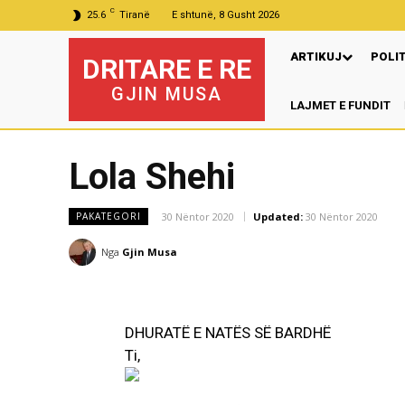
C
25.6
Tiranë
E shtunë, 8 Gusht 2026
ARTIKUJ
POLI
DRITARE E RE
GJIN MUSA
LAJMET E FUNDIT
P
Lola Shehi
30 Nëntor 2020
Updated:
30 Nëntor 2020
PAKATEGORI
Nga
Gjin Musa
DHURATË E NATËS SË BARDHË
Ti,