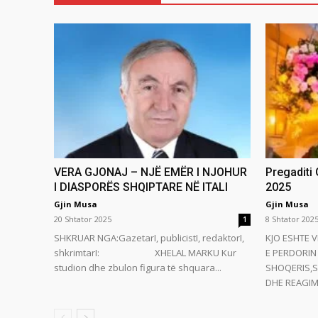
VERA GJONAJ – NJË EMËR I NJOHUR
Pregaditi
I DIASPORËS SHQIPTARE NË ITALI
2025
Gjin Musa
Gjin Musa
20 Shtator 2025
8 Shtator 202
1
SHKRUAR NGA:GazetarI, publicistI, redaktorI,
KJO ESHTE V
shkrimtarI: XHELAL MARKU Kur
E PERDORIN 
studion dhe zbulon figura të shquara...
SHOQERIS,S
DHE REAGIMI