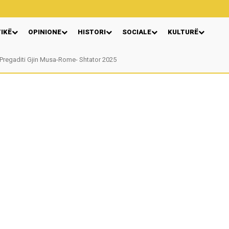
TIKË
OPINIONE
HISTORI
SOCIALE
KULTURË
regaditi Gjin Musa-Rome- Shtator 2025
Nga: Ndue Dedaj