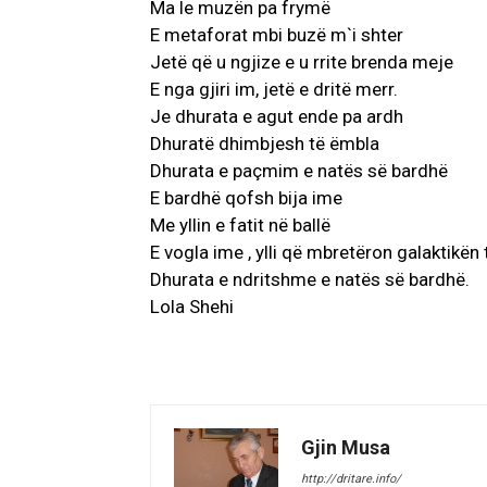
Ma le muzën pa frymë
E metaforat mbi buzë m`i shter
Jetë që u ngjize e u rrite brenda meje
E nga gjiri im, jetë e dritë merr.
Je dhurata e agut ende pa ardh
Dhuratë dhimbjesh të ëmbla
Dhurata e paçmim e natës së bardhë
E bardhë qofsh bija ime
Me yllin e fatit në ballë
E vogla ime , ylli që mbretëron galaktikën
Dhurata e ndritshme e natës së bardhë.
Lola Shehi
Gjin Musa
http://dritare.info/