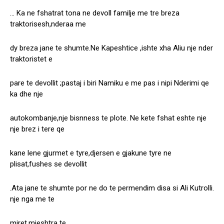
… Ka ne fshatrat tona ne devoll familje me tre breza
traktorisesh,nderaa me
dy breza jane te shumte.Ne Kapeshtice ,ishte xha Aliu nje nder
traktoristet e
pare te devollit ;pastaj i biri Namiku e me pas i nipi Nderimi qe
ka dhe nje
autokombanje,nje bisnness te plote. Ne kete fshat eshte nje
nje brez i tere qe
kane lene gjurmet e tyre,djersen e gjakune tyre ne
plisat,fushes se devollit
.Ata jane te shumte por ne do te permendim disa si Ali Kutrolli.
nje nga me te
miret,mjeshtra te