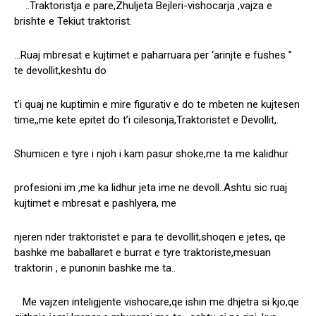
..Traktoristja e pare,Zhuljeta Bejleri-vishocarja ,vajza e
brishte e Tekiut traktorist.
…Ruaj mbresat e kujtimet e paharruara per ‘arinjte e fushes ”
te devollit,keshtu do
t’i quaj ne kuptimin e mire figurativ e do te mbeten ne kujtesen
time,,me kete epitet do t’i cilesonja,Traktoristet e Devollit,.
Shumicen e tyre i njoh i kam pasur shoke,me ta me kalidhur
profesioni im ,me ka lidhur jeta ime ne devoll..Ashtu sic ruaj
kujtimet e mbresat e pashlyera, me
njeren nder traktoristet e para te devollit,shoqen e jetes, qe
bashke me baballaret e burrat e tyre traktoriste,mesuan
traktorin , e punonin bashke me ta..
Me vajzen inteligjente vishocare,qe ishin me dhjetra si kjo,qe