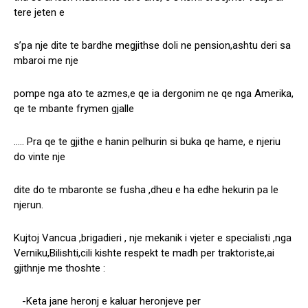
tere jeten e
s’pa nje dite te bardhe megjithse doli ne pension,ashtu deri sa
mbaroi me nje
pompe nga ato te azmes,e qe ia dergonim ne qe nga Amerika,
qe te mbante frymen gjalle
….. Pra qe te gjithe e hanin pelhurin si buka qe hame, e njeriu
do vinte nje
dite do te mbaronte se fusha ,dheu e ha edhe hekurin pa le
njerun.
Kujtoj Vancua ,brigadieri , nje mekanik i vjeter e specialisti ,nga
Verniku,Bilishti,cili kishte respekt te madh per traktoriste,ai
gjithnje me thoshte :
-Keta jane heronj e kaluar heronjeve per