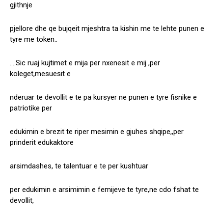
gjithnje
pjellore dhe qe bujqeit mjeshtra ta kishin me te lehte punen e
tyre me token..
….Sic ruaj kujtimet e mija per nxenesit e mij ,per
koleget,mesuesit e
nderuar te devollit e te pa kursyer ne punen e tyre fisnike e
patriotike per
edukimin e brezit te riper mesimin e gjuhes shqipe,,per
prinderit edukaktore
arsimdashes, te talentuar e te per kushtuar
per edukimin e arsimimin e femijeve te tyre,ne cdo fshat te
devollit,