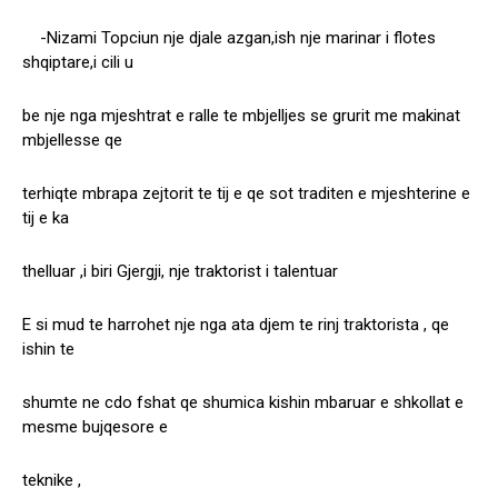
-Nizami Topciun nje djale azgan,ish nje marinar i flotes
shqiptare,i cili u
be nje nga mjeshtrat e ralle te mbjelljes se grurit me makinat
mbjellesse qe
terhiqte mbrapa zejtorit te tij e qe sot traditen e mjeshterine e
tij e ka
thelluar ,i biri Gjergji, nje traktorist i talentuar
E si mud te harrohet nje nga ata djem te rinj traktorista , qe
ishin te
shumte ne cdo fshat qe shumica kishin mbaruar e shkollat e
mesme bujqesore e
teknike ,