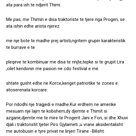
ata para ish te ndjerit Thimi.
Me pas, me Thimin e disa traktoriste te tjere nga Progeri, se
ata ishin edhe arista njerez
me nje bote te madhe prej artisti,ngritem grupin karakteristik
te burrave e te
pleqeve te kombinuar me disa te rinjte,tepke si te grupit Lira
,cilet kendonin me pasion ne cdo festival e me
shtate gusht edhe ne Korce,kenget patriotike te zones e
atoserenata korcare.
Por ndodhi nje tragjedi e madhe.Kur erdhem ne amerike
mesuam nje lajm te kobshem,dy djemte e Thimit si
azgane,djemte me te mire te Progerit Jani e Fori, si dhe Xhuvi
djali i traktoristit tjeter Piro Gjylameti ,u vrane aksidentalisht
me autobusin e tyre privat ne linjen Tirane -Bilisht.