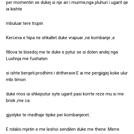
per momentin se dukej si nje ari i murme,nga pluhuri i ugarit qe
ia kishte
mbuluar tere trupin.
Kerceva e hipa ne shkallet duke vrapuar ,ne kombanje ,e
fillova te bisedoj me te duke e pytur se si dolen andej nga
Lushnja me fushaten
si ishte berqeti.prodhimi i dritherave.E ai me pergjigjej koke ulur
mbi timon
duke mos ia shkeputur syte ugarit pasi korrte reze mu si me
brisk ,me ca
gjyslyke te medhaje tipike per kombanjeret..
E ndaloi mjetin e me leshoi sendilen duke me thene :Merre