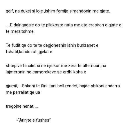
qejf, na dukej si loje ,ishim femije s’mendonin me gjate.
…..E dalngadale do te pllakoste nata me ate eresiren e gjate e
te merzitshme.
Te fudit qe do te te degjoheshin ishin burizanet e
fshatit,kendezat ,gjelat e
shtepive te cilet si ne nje kor me zera te alternuar ,na
lajmeronin ne camorekeve se erdhi koha e
gjumit, :-Shkoni te flini .tani boll rendet, hajde shikoni enderra
me perrallat qe ua
tregojne nenat. …
-“Arinjte e fushes”