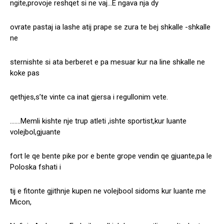
ngite,provoje reshqet si ne vaj…E ngava nja dy
ovrate pastaj ia lashe atij prape se zura te bej shkalle -shkalle
ne
sternishte si ata berberet e pa mesuar kur na line shkalle ne
koke pas
qethjes,s’te vinte ca inat gjersa i regullonim vete.
…….Memli kishte nje trup atleti ,ishte sportist,kur luante
volejbol,gjuante
fort le qe bente pike por e bente grope vendin qe gjuante,pa le
Poloska fshati i
tij e fitonte gjithnje kupen ne volejbool sidoms kur luante me
Micon,