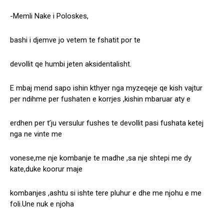
-Memli Nake i Poloskes,
bashi i djemve jo vetem te fshatit por te
devollit qe humbi jeten aksidentalisht.
E mbaj mend sapo ishin kthyer nga myzeqeje qe kish vajtur
per ndihme per fushaten e korrjes ,kishin mbaruar aty e
erdhen per t’ju versulur fushes te devollit pasi fushata ketej
nga ne vinte me
vonese,me nje kombanje te madhe ,sa nje shtepi me dy
kate,duke koorur maje
kombanjes ,ashtu si ishte tere pluhur e dhe me njohu e me
foli.Une nuk e njoha