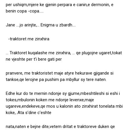
per ushiqm,mjere ke gjenin perpara e canin,e dermonin, e
benin copa -copa…..
Jane ….jo arinjte,… Enigma u zbardh….
-traktoret me zinxhira
… Traktoret kuqalashe me zinxhira, … qe plugojne ugaret,tokat
ne vjeshte per t’i bere gati per
pranvere, me traktoristet maje atyre hekurave gjigande si
tankse,qe lerojne pa pushim pa mbyllur sy tere naten.
Edhe kur do te mernin ndonje sy gjume,mbeshtileshi si eshi i
tokes,mbulonin koken me ndonje levenxe,maje
ugareve,endekeve,qe mos u kalonin ato zinxhirat tonelata mbi
koke,..Ata s’dine c’eshte
nata,naten e bejne dite,vetem dritat e traktoreve duken qe