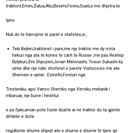
traktorit,Emini,Zalua,Aliu,Besimi,Fevriu,Suati,e me dhjetra te
tjere.
Nuk do te harrojme te paret e stafetes,si ,
Teki Bejleri,traktorist i pare,me nje traktor me dy rrota
hekuri nga ata te kohes te carit te Rusise ,me pas Rexhep
Bylykun,Zini Shpuzen,Jovan Melonashi, Tosun Subashi ky
ishte dhe nje nder shoferet e parete Vishocices me ate
Xhemsin e vjeter.. Estrefin,Fevriun nga
Tresteniku, apo Vanco Shemko nga Verniku mekanik i
mbaruar, nje burre i heshtur
e pa fjale,aman pote fuste duarte ai ne traktor do ta gjente
difektin e dota
regullonte shume shpejt ate e shume e shume te tjere qe