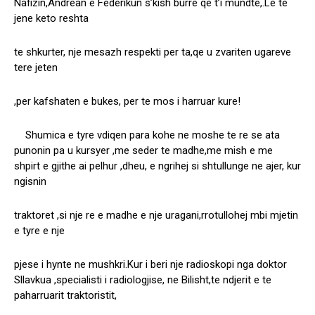
Nafizin,Andrean e Federikun s’kish burre qe t’i mundte,.Le te
jene keto reshta
te shkurter, nje mesazh respekti per ta,qe u zvariten ugareve
tere jeten
,per kafshaten e bukes, per te mos i harruar kure!
Shumica e tyre vdiqen para kohe ne moshe te re se ata
punonin pa u kursyer ,me seder te madhe,me mish e me
shpirt e gjithe ai pelhur ,dheu, e ngrihej si shtullunge ne ajer, kur
ngisnin
traktoret ,si nje re e madhe e nje uragani,rrotullohej mbi mjetin
e tyre e nje
pjese i hynte ne mushkri.Kur i beri nje radioskopi nga doktor
Sllavkua ,specialisti i radiologjise, ne Bilisht,te ndjerit e te
paharruarit traktoristit,