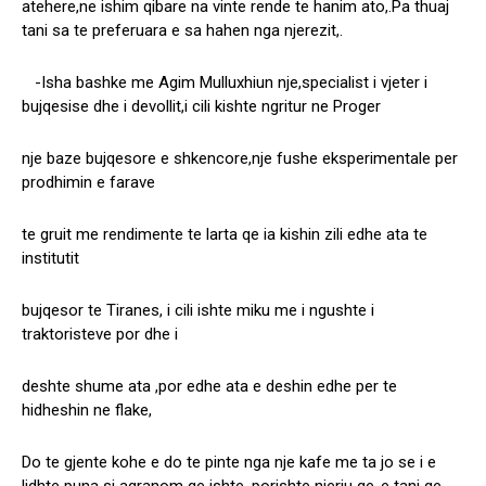
atehere,ne ishim qibare na vinte rende te hanim ato,.Pa thuaj
tani sa te preferuara e sa hahen nga njerezit,.
-Isha bashke me Agim Mulluxhiun nje,specialist i vjeter i
bujqesise dhe i devollit,i cili kishte ngritur ne Proger
nje baze bujqesore e shkencore,nje fushe eksperimentale per
prodhimin e farave
te gruit me rendimente te larta qe ia kishin zili edhe ata te
institutit
bujqesor te Tiranes, i cili ishte miku me i ngushte i
traktoristeve por dhe i
deshte shume ata ,por edhe ata e deshin edhe per te
hidheshin ne flake,
Do te gjente kohe e do te pinte nga nje kafe me ta jo se i e