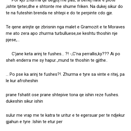
Por kjo zhurma qe degjoj me pas, si behej nate e plote
,ishte tjeter,dhe e shtonte me shume friken. Na dukej sikur do
te na futeshin brenda ne shtepi e do te perpinte cdo gje.
Te qene arinjte qe zbrisnin nga malet e Gramozit e te Moraves
me ato zera apo zhurma turbulluese,se keshtu thoshin nje
pjese,…
C’jane keta arinj te fushes… ?! -,C’na perrallis,ky??? Ai po
sheh enderra me sy hapur..,mund te thoshin te gjithe..
… Po pse ka arinj te fushes?!. Zhurma e tyre sa vinte e ritej, pa
le kur afroheshin
prane fshatit ose prane shtepive tona qe ishin reze fushes.
dukeshin sikur ishin
sulur me vrap me te katra te uritur e te egersuar per te ndjekur
gjahun e tyre .Ishin te etur per