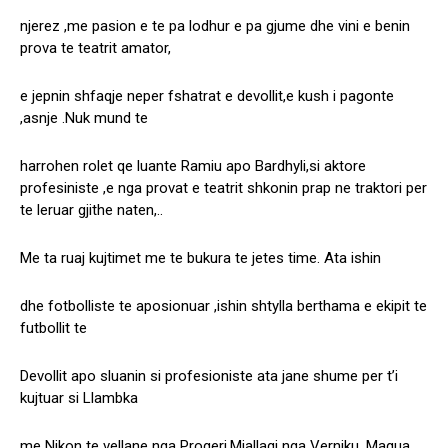
njerez ,me pasion e te pa lodhur e pa gjume dhe vini e benin
prova te teatrit amator,
e jepnin shfaqje neper fshatrat e devollit,e kush i pagonte
,asnje .Nuk mund te
harrohen rolet qe luante Ramiu apo Bardhyli,si aktore
profesiniste ,e nga provat e teatrit shkonin prap ne traktori per
te leruar gjithe naten,..
Me ta ruaj kujtimet me te bukura te jetes time. Ata ishin
dhe fotbolliste te aposionuar ,ishin shtylla berthama e ekipit te
futbollit te
Devollit apo sluanin si profesioniste ata jane shume per t’i
kujtuar si Llambka
me Nikon te vellane nga Progeri,Miallaqi nga Verniku ,Maqua