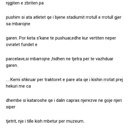
njgjiten e zbriten pa
pushim si ata atletet qe i bjene stadiumit rrotull e rrotull gjer
sa mbarojne
garen. Por keta s’kane te pushuar,edhe kur vertiten neper
ovratet fundet e
parcelave,si mbarrojne ,hidhen ne tjetra per te vazhduar
garen..
…..Kemi shkruar per traktoret e pare ata qe i kishin rrotat prej
hekuri me ca
dhembe si kataroshe qe i dalin capras njerezve ne goje njeri
siper
tjetrit, nje i tille kish mbetur per muzeum..