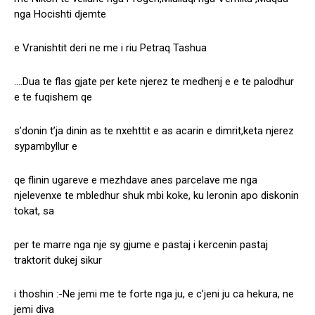
nga Hocishti djemte
e Vranishtit deri ne me i riu Petraq Tashua
….Dua te flas gjate per kete njerez te medhenj e e te palodhur
e te fuqishem qe
s’donin t’ja dinin as te nxehttit e as acarin e dimrit,keta njerez
sypambyllur e
qe flinin ugareve e mezhdave anes parcelave me nga
njelevenxe te mbledhur shuk mbi koke, ku leronin apo diskonin
tokat, sa
per te marre nga nje sy gjume e pastaj i kercenin pastaj
traktorit dukej sikur
i thoshin :-Ne jemi me te forte nga ju, e c’jeni ju ca hekura, ne
jemi diva