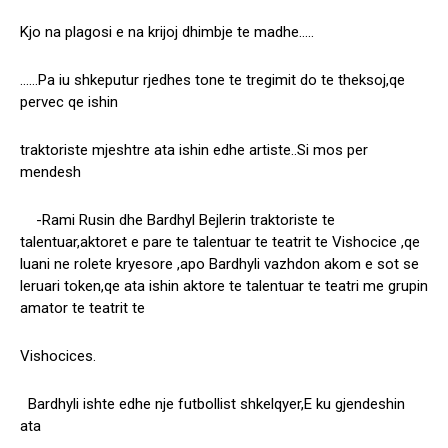
Kjo na plagosi e na krijoj dhimbje te madhe…..
……Pa iu shkeputur rjedhes tone te tregimit do te theksoj,qe
pervec qe ishin
traktoriste mjeshtre ata ishin edhe artiste..Si mos per
mendesh
-Rami Rusin dhe Bardhyl Bejlerin traktoriste te
talentuar,aktoret e pare te talentuar te teatrit te Vishocice ,qe
luani ne rolete kryesore ,apo Bardhyli vazhdon akom e sot se
leruari token,qe ata ishin aktore te talentuar te teatri me grupin
amator te teatrit te
Vishocices.
Bardhyli ishte edhe nje futbollist shkelqyer,E ku gjendeshin
ata