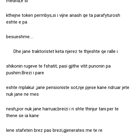
medha,e si
kthejne token permbys,si i vijne anash qe ta parafyturosh
eshte e pa
besueshme….
Dhe jane traktoristet keta njerez te thjeshte qe ralle i
shikonin rugeve te fshatit, pasi gjithe vitit punonin pa
pushim.Brezi i pare
eshte mplakur ,jane pensioniste sot,nje pjese kane ndruar jete
nuk jane ne mes
nesh,por nuk jane harruar,breizi i ri shte thinjur tani.per te
thene se ia kane
lene stafeten brez pas brezi,gjenerates me te re