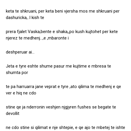
keta te shkruani, per keta beni vjersha mos me shkruani per
dashuricka,..I kish te
prera fjalet Vaska,bente e shaka,,po kush kujtohet per kete
njerez te medhenj…,e ,mbaronte i
deshperuar ai…
Jeta e tyre eshte shume pasur me kujtime e mbresa te
shumta por
te pa harruarra jane veprat e tyre ,ato qilima te medhenj e qe
ver e hiq ne cdo
stine qe ja nderronin veshjen njgjyren fushes se begate te
devollit
ne cdo stine si qilimat e nje shtepie, e qe ajo te mbetej te ishte