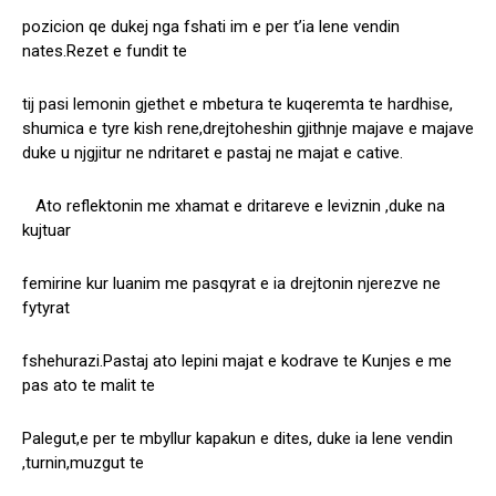
pozicion qe dukej nga fshati im e per t’ia lene vendin
nates.Rezet e fundit te
tij pasi lemonin gjethet e mbetura te kuqeremta te hardhise,
shumica e tyre kish rene,drejtoheshin gjithnje majave e majave
duke u njgjitur ne ndritaret e pastaj ne majat e cative.
Ato reflektonin me xhamat e dritareve e leviznin ,duke na
kujtuar
femirine kur luanim me pasqyrat e ia drejtonin njerezve ne
fytyrat
fshehurazi.Pastaj ato lepini majat e kodrave te Kunjes e me
pas ato te malit te
Palegut,e per te mbyllur kapakun e dites, duke ia lene vendin
,turnin,muzgut te