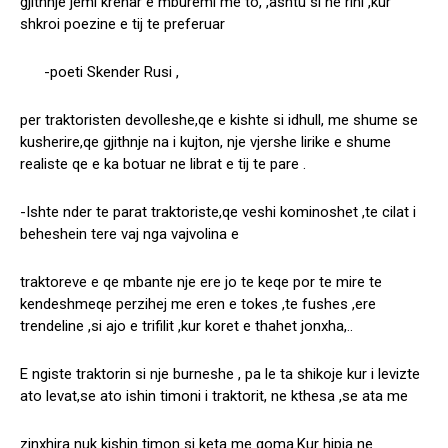
gjithnje jemi krenar e mburemi me to, ,ashtu si ne rini ,kur
shkroi poezine e tij te preferuar
-poeti Skender Rusi ,
per traktoristen devolleshe,qe e kishte si idhull, me shume se
kusherire,qe gjithnje na i kujton, nje vjershe lirike e shume
realiste qe e ka botuar ne librat e tij te pare .
-Ishte nder te parat traktoriste,qe veshi kominoshet ,te cilat i
beheshein tere vaj nga vajvolina e
traktoreve e qe mbante nje ere jo te keqe por te mire te
kendeshmeqe perzihej me eren e tokes ,te fushes ,ere
trendeline ,si ajo e trifilit ,kur koret e thahet jonxha,..
E ngiste traktorin si nje burneshe , pa le ta shikoje kur i levizte
ato levat,se ato ishin timoni i traktorit, ne kthesa ,se ata me
zinxhira nuk kishin timon si keta me goma.Kur hipja ne