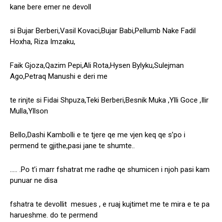
kane bere emer ne devoll
si Bujar Berberi,Vasil Kovaci,Bujar Babi,Pellumb Nake Fadil
Hoxha, Riza Imzaku,
Faik Gjoza,Qazim Pepi,Ali Rota,Hysen Bylyku,Sulejman
Ago,Petraq Manushi e deri me
te rinjte si Fidai Shpuza,Teki Berberi,Besnik Muka ,Ylli Goce ,Ilir
Mulla,Yllson
Bello,Dashi Kambolli e te tjere qe me vjen keq qe s’po i
permend te gjithe,pasi jane te shumte..
….. .Po t’i marr fshatrat me radhe qe shumicen i njoh pasi kam
punuar ne disa
fshatra te devollit mesues , e ruaj kujtimet me te mira e te pa
harueshme. do te permend