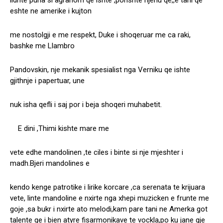
lidhte puna si agranom qe ishte ,porishte njeriu qe,,e tani qe
eshte ne amerike i kujton
me nostolgji e me respekt, Duke i shoqeruar me ca raki,
bashke me Llambro
Pandovskin, nje mekanik spesialist nga Verniku qe ishte
gjithnje i papertuar, une
nuk isha qefli i saj por i beja shoqeri muhabetit.
E dini ,Thimi kishte mare me
vete edhe mandolinen ,te ciles i binte si nje mjeshter i
madh.Bjeri mandolines e
kendo kenge patrotike i lirike korcare ,ca serenata te krijuara
vete, linte mandoline e nxirte nga xhepi muzicken e frunte me
goje ,sa bukr i nxirte ato melodi,kam pare tani ne Amerka got
talente qe i bien atyre fisarmonikave te vockla,po ku jane gje