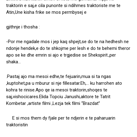
traktorin e saj,e cila punonte si ndihmes traktoriste me te
Atin,Une kisha frike se mos permbysej e
gjithnje i thosha :
-Por me ngadale mos i jep kaq shpejt,se do te na hedhesh ne
ndonje hendek,e do te shkojme per lesh e do te behemi theror
apo se ke dhe emrin si ajo e trgjedise se Shekspirit.,per
shaka…
.Pastaj ajo ma mesoi edhe,te fejuarin,mua si ta ngas
,kuptohet,pa u mburur si nje fillesatar.Eh,… ku harrohen ato
kohra te rinise.Apo qe ia mesoi traktorin,shoqes te
saj,vishocicares.Elida Topciu Janushi,aktore te Tatrit
Kombetar ,artiste filmi ,Lezja tek filmi “Brazdat”
E si mos them dy fjale per te ndjerin e te paharuarin
traktoristin