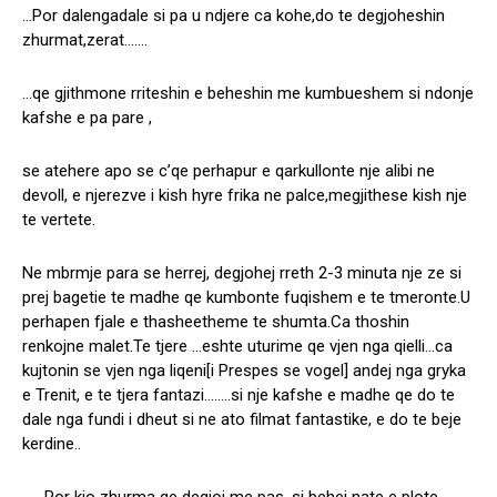
…Por dalengadale si pa u ndjere ca kohe,do te degjoheshin
zhurmat,zerat…….
…qe gjithmone rriteshin e beheshin me kumbueshem si ndonje
kafshe e pa pare ,
se atehere apo se c’qe perhapur e qarkullonte nje alibi ne
devoll, e njerezve i kish hyre frika ne palce,megjithese kish nje
te vertete.
Ne mbrmje para se herrej, degjohej rreth 2-3 minuta nje ze si
prej bagetie te madhe qe kumbonte fuqishem e te tmeronte.U
perhapen fjale e thasheetheme te shumta.Ca thoshin
renkojne malet.Te tjere …eshte uturime qe vjen nga qielli…ca
kujtonin se vjen nga liqeni[i Prespes se vogel] andej nga gryka
e Trenit, e te tjera fantazi……..si nje kafshe e madhe qe do te
dale nga fundi i dheut si ne ato filmat fantastike, e do te beje
kerdine..