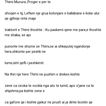
Thimi Mucura ,Proger e per te
shoqen e tij, Lefken nje grua kolonjare e ballabane e koke ulur
qe gjthnje rinte maje
traktorit e Thimi thoshte :-Ku paskemi qene me pare,e thoshte
me shaka, se ajo
punonte me shume se Thimi,se ai shkeputej ngandonje
here,shkonte per peshk ne
lume,isht qefli i peshkimit.
Na thiri nje here Thimi ne pushim e drekes kishte
zene ca ciroka te vockla nga ato te lumit, apo s’jane ca te
shijshme,pa kishte zene e
ca gafore qe i kishte pjekur ne prush ai ja dinte lezetin qe