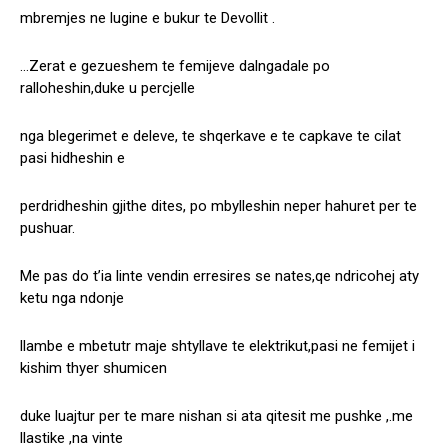
mbremjes ne lugine e bukur te Devollit .
…Zerat e gezueshem te femijeve dalngadale po
ralloheshin,duke u percjelle
nga blegerimet e deleve, te shqerkave e te capkave te cilat
pasi hidheshin e
perdridheshin gjithe dites, po mbylleshin neper hahuret per te
pushuar.
Me pas do t’ia linte vendin erresires se nates,qe ndricohej aty
ketu nga ndonje
llambe e mbetutr maje shtyllave te elektrikut,pasi ne femijet i
kishim thyer shumicen
duke luajtur per te mare nishan si ata qitesit me pushke ,.me
llastike ,na vinte