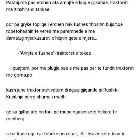
Pastaj me pas erdhen ata arrinjte e kuq e gjikande, traktoret
me zinxhira si tankse
por pa gryke topi,qe i erdhen hak fushes thoshin bujqit,qe
ropetoheshin te veres me paremnede e me
damalug,mjer,kusuret, c’hiqnin qete e mjere…
-“Arinjte e fushes”-traktoret e tokes
-i quajtem, por me plugje pas e me pas per te fundit traktoret
me goma,po
kush jane traktoristet,vetem draguaj,gjigande si Rushiti i
Kucit,nje burre shume i madh,
qe ka gjithe ato histori, qe mund ngasin keto hekura te
medhenj
sikur kane nga nje fabrike nen duar,…Si i levizin keto bina te