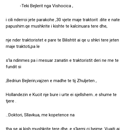
-Teki Bejlerit nga Vishocica ,
i cili nderroi jete parakohe ,30 vjete maje traktorit .dite e nate
papushim.qe mushkrite i kishte te kalcinuara tere dhe,
nje nder traktoristet e pare te Bilishtit ai qe u shkri tere jeten
maje traktoti,pa le
s’la ndinmes pa i mesuar zanatin e traktoristit deri ne me te
fundit si
,Bedriun Bejlerin,vajzen e madhe te tij Zhuljeten ,
Hollandezin e Kucit nje bure i urte ei sjellshem…e shume te
tjere .
..:Doktori, Sllavkua, me kopetence na
tha se ai kish mushkrite tere dhe, e s’kemi ci bejme. Vuajti ai