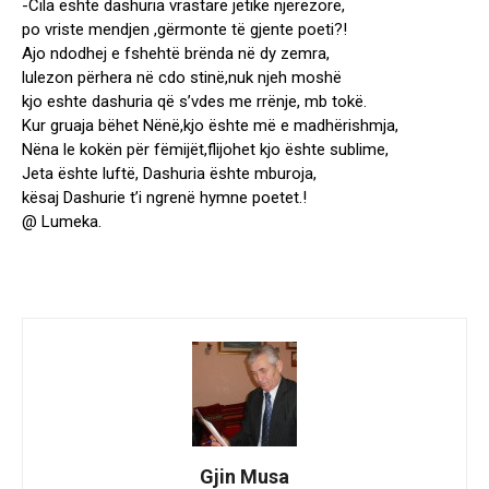
-Cila është dashuria vrastare jetike njerëzore,
po vriste mendjen ,gërmonte të gjente poeti?!
Ajo ndodhej e fshehtë brënda në dy zemra,
lulezon përhera në cdo stinë,nuk njeh moshë
kjo eshte dashuria që s’vdes me rrënje, mb tokë.
Kur gruaja bëhet Nënë,kjo ështe më e madhërishmja,
Nëna le kokën për fëmijët,flijohet kjo ështe sublime,
Jeta ështe luftë, Dashuria ështe mburoja,
kësaj Dashurie t’i ngrenë hymne poetet.!
@ Lumeka.
Gjin Musa