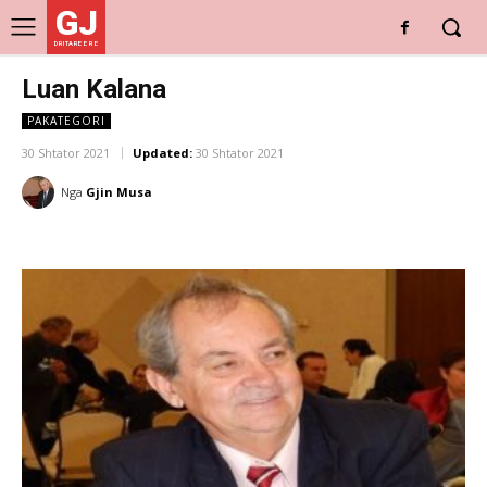
GJ
DRITARE E RE
Luan Kalana
PAKATEGORI
30 Shtator 2021
Updated:
30 Shtator 2021
Nga
Gjin Musa