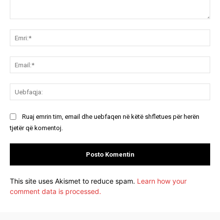
Koment:
Emr
Ema
Ue
Ruaj emrin tim, email dhe uebfaqen në këtë shfletues për herën
tjetër që komentoj.
This site uses Akismet to reduce spam.
Learn how your
comment data is processed.