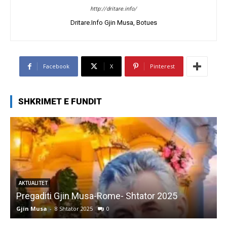
http://dritare.info/
Dritare.Info Gjin Musa, Botues
Facebook
X
Pinterest
SHKRIMET E FUNDIT
AKTUALITET
Pregaditi Gjin Musa-Rome- Shtator 2025
Gjin Musa
-
8 Shtator 2025
0
G