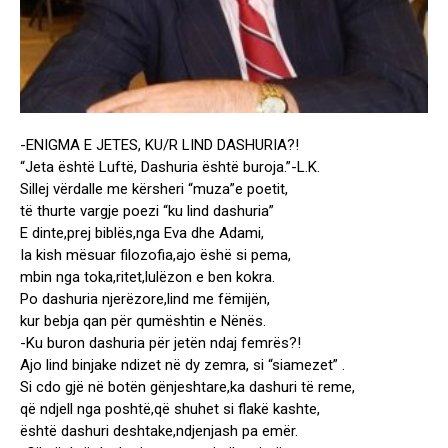
-ENIGMA E JETES, KU/R LIND DASHURIA?!
“Jeta është Luftë, Dashuria është buroja.”-L.K.
Sillej vërdalle me kërsheri “muza”e poetit,
të thurte vargje poezi “ku lind dashuria”
E dinte,prej biblës,nga Eva dhe Adami,
Ia kish mësuar filozofia,ajo ëshë si pema,
mbin nga toka,ritet,lulëzon e ben kokra.
Po dashuria njerëzore,lind me fëmijën,
kur bebja qan për qumështin e Nënës.
-Ku buron dashuria për jetën ndaj femrës?!
Ajo lind binjake ndizet në dy zemra, si “siamezet” .
Si cdo gjë në botën gënjeshtare,ka dashuri të reme,
që ndjell nga poshtë,që shuhet si flakë kashte,
është dashuri deshtake,ndjenjash pa emër.