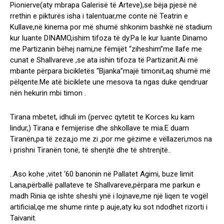
Pionierve(aty mbrapa Galerisë të Arteve),se bëja pjesë në
rrethin e pikturës isha i talentuar,me conte në Teatrin e
Kullave,në kinema por më shumë shkonim bashkë në stadium
kur luante DINAMO,ishim tifoza të dy.Pa le kur luante Dinamo
me Partizanin bëhej nami,ne fëmijët “ziheshim”me llafe me
cunat e Shallvareve ,se ata ishin tifoza të Partizanit.Ai më
mbante përpara bicikletës “Bjanka”majë timonit,aq shumë më
pëlqente.Me atë biciklete une mesova ta ngas duke qendruar
nën hekurin mbi timon .
Tirana mbetet, idhuli im (pervec qytetit te Korces ku kam
lindur,) Tirana e femijerise dhe shkollave te mia.E duam
Tiranën,pa të zeza,jo me zi ,por me gëzime e vëllazeri,mos na
i prishni Tiranën tonë, të shenjtë dhe të shtrenjtë..
..Aso kohe ,vitet ‘60 banonin në Pallatet Agimi, buze limit
Lana,përballë pallateve te Shallvareve,përpara me parkun e
madh Rinia qe ishte sheshi ynë i lojnave,me një liqen te vogël
artificial,qe me shume rinte p auje,aty ku sot ndodhet rizorti i
Taivanit.