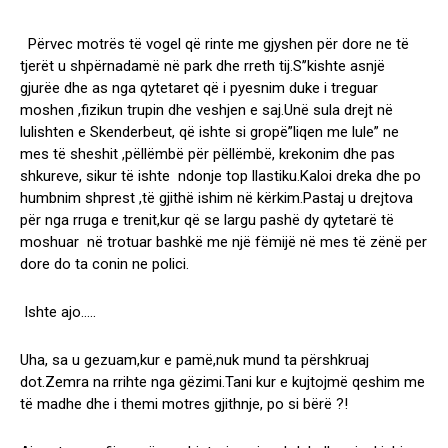
Përvec motrës të vogel që rinte me gjyshen për dore ne të
tjerët u shpërnadamë në park dhe rreth tij.S’’kishte asnjë
gjurëe dhe as nga qytetaret që i pyesnim duke i treguar
moshen ,fizikun trupin dhe veshjen e saj.Unë sula drejt në
lulishten e Skenderbeut, që ishte si gropë”liqen me lule” ne
mes të sheshit ,pëllëmbë për pëllëmbë, krekonim dhe pas
shkureve, sikur të ishte ndonje top llastiku.Kaloi dreka dhe po
humbnim shprest ,të gjithë ishim në kërkim.Pastaj u drejtova
për nga rruga e trenit,kur që se largu pashë dy qytetarë të
moshuar në trotuar bashkë me një fëmijë në mes të zënë per
dore do ta conin ne polici.
Ishte ajo…..
Uha, sa u gezuam,kur e pamë,nuk mund ta përshkruaj
dot.Zemra na rrihte nga gëzimi.Tani kur e kujtojmë qeshim me
të madhe dhe i themi motres gjithnje, po si bërë ?!