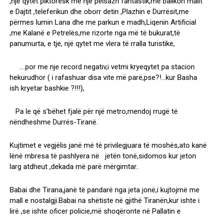
,një qytet piktoresk me një peisazh fantastik,me ballkon malit
e Dajtit ,teleferikun dhe oborr detin ,Plazhin e Durrësit,me
përmes lumin Lana dhe me parkun e madh,Liqenin Artificial
,me Kalanë e Petrelës,me rizorte nga më të bukurat,të
panumurta, e tje, një qytet me vlera të rralla turistike,
….por me nje record negativ,i vetmi kryeqytet pa stacion
hekurudhor ( i rafashuar disa vite më parë,pse?!…kur Basha
ish kryetar bashkie ?!!!),
Pa le që s’bëhet fjalë për një metro,mendoj rrugë të
nëndheshme Durrës-Tiranë.
Kujtimet e vegjëlis janë më të privilegjuara të moshës,ato kanë
lënë mbresa të pashlyera në jetën tonë,sidomos kur jeton
larg atdheut ,dekada më parë mërgimtar..
Babai dhe Tirana,janë të pandarë nga jeta jonë,i kujtojmë me
mall e nostalgji.Babai na shëtiste në gjithë Tiranën,kur ishte i
lirë ,se ishte oficer policie,më shoqëronte në Pallatin e