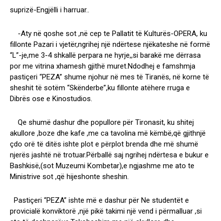
suprizë-Engjëlli i harruar..
-Aty në qoshe sot ,në cep te Pallatit të Kulturës-OPERA, ku
fillonte Pazari i vjetër,ngrihej një ndërtese njëkateshe në formë
“L”-je,me 3-4 shkallë perpara ne hyrje,,si barakë me dërrasa
por me vitrina xhamesh gjithë muret.Ndodhej e famshmja
pastiçeri “PEZA” shume njohur në mes të Tiranës, në korne të
sheshit të sotëm “Skënderbe”,ku fillonte atëhere rruga e
Dibrës ose e Kinostudios.
Qe shumë dashur dhe popullore për Tironasit, ku shitej
akullore ,boze dhe kafe ,me ca tavolina më këmbë,që gjithnjë
çdo orë të ditës ishte plot e përplot brenda dhe më shumë
njerës jashtë në trotuar.Përballë saj ngrihej ndërtesa e bukur e
Bashkisë,(sot Muzeumi Kombetar),e ngjashme me ato te
Ministrive sot ,që hijeshonte sheshin.
Pastiçeri “PEZA” ishte më e dashur për Ne studentët e
provicialë konviktorë ,një pikë takimi një vend i përmalluar ,si