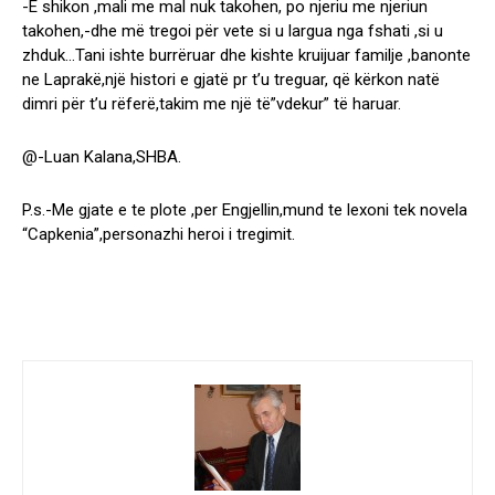
-E shikon ,mali me mal nuk takohen, po njeriu me njeriun
takohen,-dhe më tregoi për vete si u largua nga fshati ,si u
zhduk…Tani ishte burrëruar dhe kishte kruijuar familje ,banonte
ne Laprakë,një histori e gjatë pr t’u treguar, që kërkon natë
dimri për t’u rëferë,takim me një të”vdekur” të haruar.
@-Luan Kalana,SHBA.
P.s.-Me gjate e te plote ,per Engjellin,mund te lexoni tek novela
“Capkenia”,personazhi heroi i tregimit.