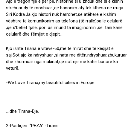
Ajo e tregon fije e për pe, historine si u zhduk dhe si e kishin
strehuar dy të moshuar ,që banonim aty tek kthesa ne rruga
Siri Kodra.Ja kjo histori nuk harrohet,se atëhere e kishim
vështire të komunikonim as telefona (të rralle)pa le celularë
,që s’bëhet fjalë, por as imund ta imagjinomin ,se tani kanë
celularë dhe fëmijet e djepit…
Kjo ishte Tirana e viteve-60,me të mirat dhe të këqijat e
saj.Sot ajo ka ndryshuar ,si nata me ditën,ndryshuar,zbukuruar
dhe zhurmuar nga makinat,qe sot nje më katër banorë ka
veturë.
-We Love Tirana,my beautiful cities in Europë..
….dhe Tirana-Dje.
2-Pastiçeri “PEZA” -Tiranë.