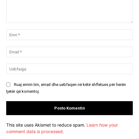
Koment:
Emr
Ema
Ue
Ruaj emrin tim, email dhe uebfaqen në këtë shfletues për herën
tjetër që komentoj.
This site uses Akismet to reduce spam.
Learn how your
comment data is processed.