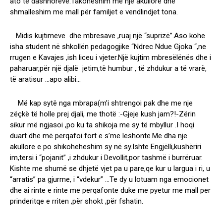
ato të dashnorëve.Takoheshim me një akullore dhe
shmalleshim me mall për familjet e vendlindjet tona.
Midis kujtimeve dhe mbresave ,ruaj një “suprizë”.Aso kohe
isha student në shkollën pedagogjike “Ndrec Ndue Gjoka “,ne
rrugen e Kavajes ,ish liceu i vjeter.Një kujtim mbresëlënës dhe i
paharuar,për një djalë jetim,të humbur , të zhdukur a të vrarë,
të aratisur …apo alibi…
Më kap sytë nga mbrapa(m’i shtrengoi pak dhe me nje
zëçkë të holle prej djali, me thotë :-Gjeje kush jam?!-Zërin
sikur më ngjasoi ,po ku ta shikoja me sy të mbyllur .I hoqi
duart dhe më perqafoi fort e s’me leshonte.Me dha nje
akullore e po shikoheheshim sy në sy.Ishte Engjëlli,kushëriri
im,tersi i “pojanit” ,i zhdukur i Devollit,por tashmë i burrëruar.
Kishte me shumë se dhjetë vjet pa u pare,qe kur u largua i ri, u
“arratis” pa gjurme, i “vdekur” …Te dy u lotuam nga emocionet
dhe ai rinte e rinte me perqafonte duke me pyetur me mall per
prinderitqe e rriten ,për shokt ,për fshatin.