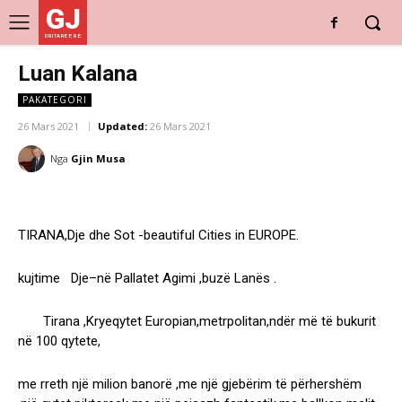
GJ
DRITARE E RE
Luan Kalana
PAKATEGORI
26 Mars 2021
Updated:
26 Mars 2021
Nga
Gjin Musa
TIRANA,Dje dhe Sot -beautiful Cities in EUROPE.
kujtime Dje–në Pallatet Agimi ,buzë Lanës .
Tirana ,Kryeqytet Europian,metrpolitan,ndër më të bukurit
në 100 qytete,
me rreth një milion banorë ,me një gjebërim të përhershëm