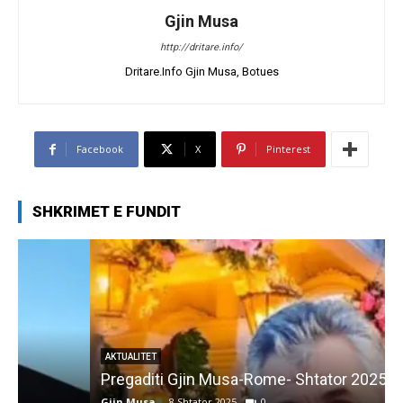
Gjin Musa
http://dritare.info/
Dritare.Info Gjin Musa, Botues
Facebook
X
Pinterest
SHKRIMET E FUNDIT
AKTUALITET
Pregaditi Gjin Musa-Rome- Shtator 2025
Gjin Musa
-
8 Shtator 2025
0
G