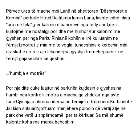
Përvec urës të madhe mbi Lanë në shetitoren “Dëshmoret e
Kombit” përballe Hotel Dajtit,mbi lumin Lana, kishte edhe disa
“ura me tela” ,për kalimin e banoreve nga tedy anët,qe i
kujtojmë me nostalgji por dhe me humor.Kur kalonim me
gjyshen për nga Parku Rinia,në kohën e lirë ku luanim ne
fëmijet,motrat e mia me te vogla ,tundeshine e kercenin mbi
draskat e ures e ajo lekundej,sa gjyshja tremebej,kurse ne
fëmijt gajaseshim së qeshuri.
…”humbja e motrës”
Por nje ditë duke luajtur në park,nën kujdesin e gjyshes,na
humbi nga kontrolli ,motra e madhe,qe zhdukur nga sytë
tanë.Gjyshja u alrmua ndersa ne fëmijet u trembëm.Ku te ishte
,ku kish shkuar.Njoftuam menjëhere polocin që vërtij atje në
park dhe vetë u shpërndamë per ta kërkuar. Sa më shumë
kalonte koha më merak bëheshim.