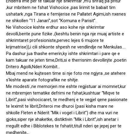
Enderra ime per te takuar nje shkrimtar ,m’u shfaq pa pritur
,kur mbritem ne fshat Vishocice ,pas lirimit te babait tim
ushatark ,nga Tirana e femijerise ne Pallatet Agimi,ish nxenes
ne shkollen “11 Janari”,sot “Komuna e Parisit”.
Ne Vishocice kishte erdhur aso kohe nje shkrimtar
devolli,bente pune fizike ,(keshtu benin nga nje muaj artiste e
shkrimtaret profesioniste,pervec lejes 6 mujore te
krijmatrise)),i cili shkonte shpesh ne vendlindje ne Menkulas….
Pa dashur jua thashe emerin,ky ishte shkrimtari i pare qe e
kam takuar ne jeten time,Driti,si e therrisnim devollinjte ,poetin
Dritero Agolli,Nderi Kombit…
Mbaj mend ne kujtesen time si nje foto me ngjyra ,se atehere
s’kishte aparate fotografike ne shitje.
Me modesti ,ne memorjen me eshte regjistuar ai momnet,kur
ne mbremjen tematike defrimi ne fshat,kushtuar “Miqve te
Librit”,pasi vishocicaret, te medhenj e te vegjel qene pasionate
te leximit te librit,Driteroi me dhuroi (pasi kisha mare ne
shkolle Fleten e Nderit “Mik i vogel i Librit”) dhe ma vuri ne
gjoks,siper nje xhaketke, distiktivin “Mik i Librit”,ish anetar i
rregullt edhe i Biblotekes te fshatit,titull nderi qe jepej per te
medhenjte,..