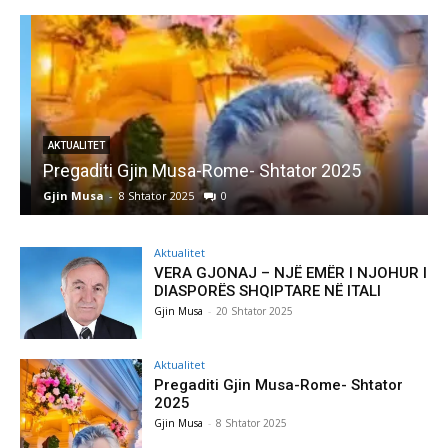
AKTUALITET
Pregaditi Gjin Musa-Rome- Shtator 2025
Gjin Musa
-
8 Shtator 2025
0
G
Aktualitet
VERA GJONAJ – NJË EMËR I NJOHUR I
DIASPORËS SHQIPTARE NË ITALI
Gjin Musa
-
20 Shtator 2025
Aktualitet
Pregaditi Gjin Musa-Rome- Shtator
2025
Gjin Musa
-
8 Shtator 2025