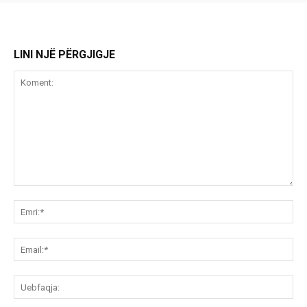
LINI NJË PËRGJIGJE
Koment:
Emr
Ema
Ue