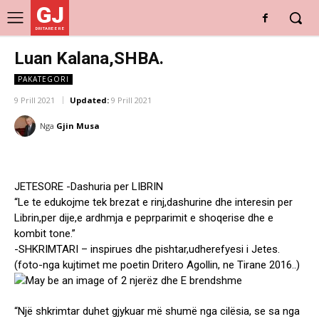
GJ
DRITARE E RE
Luan Kalana,SHBA.
PAKATEGORI
9 Prill 2021
Updated:
9 Prill 2021
Nga
Gjin Musa
JETESORE -Dashuria per LIBRIN
“Le te edukojme tek brezat e rinj,dashurine dhe interesin per
Librin,per dije,e ardhmja e peprparimit e shoqerise dhe e
kombit tone.”
-SHKRIMTARI – inspirues dhe pishtar,udherefyesi i Jetes.
(foto-nga kujtimet me poetin Dritero Agollin, ne Tirane 2016..)
“Një shkrimtar duhet gjykuar më shumë nga cilësia, se sa nga