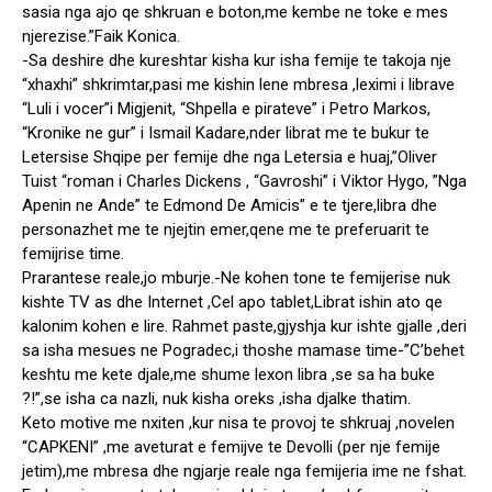
sasia nga ajo qe shkruan e boton,me kembe ne toke e mes
njerezise.”Faik Konica.
-Sa deshire dhe kureshtar kisha kur isha femije te takoja nje
“xhaxhi” shkrimtar,pasi me kishin lene mbresa ,leximi i librave
“Luli i vocer”i Migjenit, “Shpella e pirateve” i Petro Markos,
“Kronike ne gur” i Ismail Kadare,nder librat me te bukur te
Letersise Shqipe per femije dhe nga Letersia e huaj,”Oliver
Tuist “roman i Charles Dickens , “Gavroshi” i Viktor Hygo, ”Nga
Apenin ne Ande” te Edmond De Amicis” e te tjere,libra dhe
personazhet me te njejtin emer,qene me te preferuarit te
femijrise time.
Prarantese reale,jo mburje.-Ne kohen tone te femijerise nuk
kishte TV as dhe Internet ,Cel apo tablet,Librat ishin ato qe
kalonim kohen e lire. Rahmet paste,gjyshja kur ishte gjalle ,deri
sa isha mesues ne Pogradec,i thoshe mamase time-”C’behet
keshtu me kete djale,me shume lexon libra ,se sa ha buke
?!”,se isha ca nazli, nuk kisha oreks ,isha djalke thatim.
Keto motive me nxiten ,kur nisa te provoj te shkruaj ,novelen
“CAPKENI” ,me aveturat e femijve te Devolli (per nje femije
jetim),me mbresa dhe ngjarje reale nga femijeria ime ne fshat.