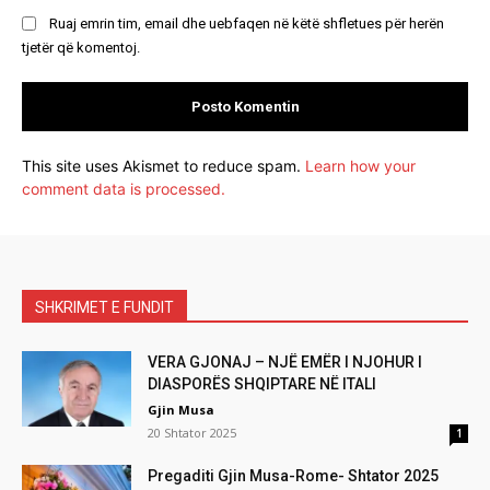
Ruaj emrin tim, email dhe uebfaqen në këtë shfletues për herën
tjetër që komentoj.
This site uses Akismet to reduce spam.
Learn how your
comment data is processed.
SHKRIMET E FUNDIT
VERA GJONAJ – NJË EMËR I NJOHUR I
DIASPORËS SHQIPTARE NË ITALI
Gjin Musa
20 Shtator 2025
1
Pregaditi Gjin Musa-Rome- Shtator 2025