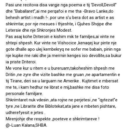
Pasi une recitova disa vargje nga poema e tij ‘Devoll,Devoll”
dhe “Baballaret”,ai me perqafoi e me tha -Bravo Lanke,do
behesh artist i madh !-..por une s’u bera dot as artist e as
shkrimtar, por nje mesues i thjeshte, i Gjuhes Shqipe dhe
Letersie dhe nje Shkronjes Modest.
Pas asaj kohe Driteroin e kishim mik te familjes,ai vinte ne
shtepi shpesh. Kur vinte ne Vishocice ,kenaqej kur pinte nje
gote dhalle apo ulej kembekryq ne sofer me babain, pinin nga
nje kupke me raki dhe ja merrnin kenges iso devollite,sa bukur
ia priste Driteroi.
Me vone kur u ritem e u bureruam,takoheshim shpesh me
Dritin ,ne zyre dhe vizite bashke me gruan ,ne apartamentin e
tij Tirane, deri sa u larguam ne Amerike . Kujtimet e mbersat
me te, i kam hedhur ne librat e mij,bashke me disa foto
personale familjare.
Shkrimtaret nuk vdesin ,ata rojne ne perjetesi ,ne “qytezat”e
tyre ,ne Librarite dhe Biblotekat,ata jane e mbeten pishtare,
udherefyesit e jetes .
Mirenjohje dhe respekte ,poeteve e shkrimtareve !
@-Luan Kalana,SHBA.