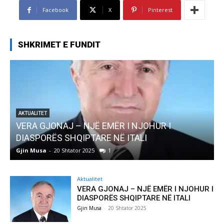
Facebook
X
Pinterest
SHKRIMET E FUNDIT
AJ – NJË EMËR I NJOHUR I
AKTUALITET
 SHQIPTARE NË ITALI
Pregaditi Gjin 
0 Shtator 2025
1
Gjin Musa
-
8 Shtator
Aktualitet
VERA GJONAJ – NJË EMËR I NJOHUR I
DIASPORËS SHQIPTARE NË ITALI
Gjin Musa
-
20 Shtator 2025