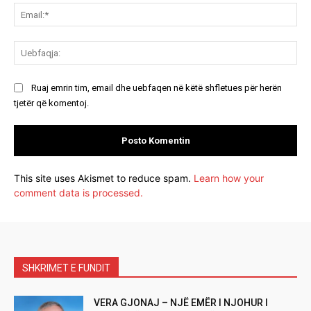
Ema
Ue
Ruaj emrin tim, email dhe uebfaqen në këtë shfletues për herën
tjetër që komentoj.
This site uses Akismet to reduce spam.
Learn how your
comment data is processed.
SHKRIMET E FUNDIT
VERA GJONAJ – NJË EMËR I NJOHUR I