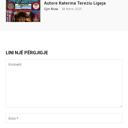
Autore Katerina Tereziu Ligeja
Gjin Musa
-
28 Korrik 2025
LINI NJË PËRGJIGJE
Koment:
Emr