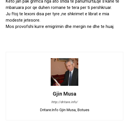
Keto jan pak grimca nga ato sfida te panumurta,qe s’kane te
mbaruara por qe duhen romane te tera per ti pershkruar.
Ju ftoj te lexoni disa per tyre ,ne shkrimet e librat e mia
modeste jetesore.
Mos provofshi kurre emigrimin dhe mergin ne dhe te huaj.
Gjin Musa
http://dritare.info/
Dritare.Info Gjin Musa, Botues