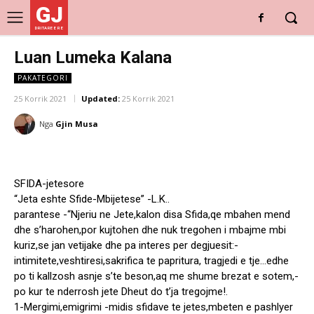
GJ
DRITARE E RE
Luan Lumeka Kalana
PAKATEGORI
25 Korrik 2021
Updated:
25 Korrik 2021
Nga
Gjin Musa
SFIDA-jetesore
“Jeta eshte Sfide-Mbijetese” -L.K..
parantese -“Njeriu ne Jete,kalon disa Sfida,qe mbahen mend
dhe s’harohen,por kujtohen dhe nuk tregohen i mbajme mbi
kuriz,se jan vetijake dhe pa interes per degjuesit:-
intimitete,veshtiresi,sakrifica te papritura, tragjedi e tje…edhe
po ti kallzosh asnje s’te beson,aq me shume brezat e sotem,-
po kur te nderrosh jete Dheut do t’ja tregojme!.
1-Mergimi,emigrimi -midis sfidave te jetes,mbeten e pashlyer