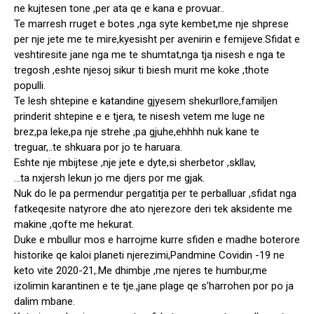
ne kujtesen tone ,per ata qe e kana e provuar..
Te marresh rruget e botes ,nga syte kembet,me nje shprese
per nje jete me te mire,kyesisht per avenirin e femijeve.Sfidat e
veshtiresite jane nga me te shumtat,nga tja nisesh e nga te
tregosh ,eshte njesoj sikur ti biesh murit me koke ,thote
populli.
Te lesh shtepine e katandine gjyesem shekurllore,familjen
prinderit shtepine e e tjera, te nisesh vetem me luge ne
brez,pa leke,pa nje strehe ,pa gjuhe,ehhhh nuk kane te
treguar,..te shkuara por jo te haruara.
Eshte nje mbijtese ,nje jete e dyte,si sherbetor ,skllav,
…ta nxjersh lekun jo me djers por me gjak.
Nuk do le pa permendur pergatitja per te perballuar ,sfidat nga
fatkeqesite natyrore dhe ato njerezore deri tek aksidente me
makine ,qofte me hekurat.
Duke e mbullur mos e harrojme kurre sfiden e madhe boterore
historike qe kaloi planeti njerezimi,Pandmine Covidin -19 ne
keto vite 2020-21,.Me dhimbje ,me njeres te humbur,me
izolimin karantinen e te tje.,jane plage qe s’harrohen por po ja
dalim mbane.