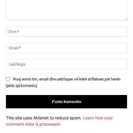
Koment:
Emr
Ema
Ue
Ruaj emrin tim, email dhe uebfaqen në këtë shfletues për herën
tjetër që komentoj.
This site uses Akismet to reduce spam.
Learn how your
comment data is processed.