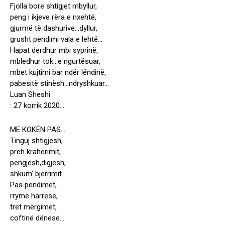
Fjolla bore shtigjet mbyllur,
peng i ikjeve rëra e nxehtë,
gjurmë të dashurive…dyllur,
grusht pendimi vala e lehtë…
Hapat derdhur mbi syprinë,
mbledhur tok…e ngurtësuar,
mbet kujtimi bar ndër lëndinë,
pabesitë stinësh…ndryshkuar…
Luan Sheshi
: 27 korrik 2020…
ME KOKËN PAS…
Tinguj shtigjesh,
preh krahërimit,
pengjesh,digjesh,
shkum’ bjerrimit…
Pas pendimet,
rrymë harrese,
tret mërgimet,
coftinë dënese…