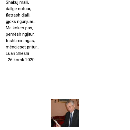
Shakuj malli,
dallgë notuar,
flatrash djalli,
gjoks ngunjuar…
Me kokën pas,
pemësh ngjitur,
trishtimin ngas,
mëngjeset pritur…
Luan Sheshi
: 26 korrik 2020…