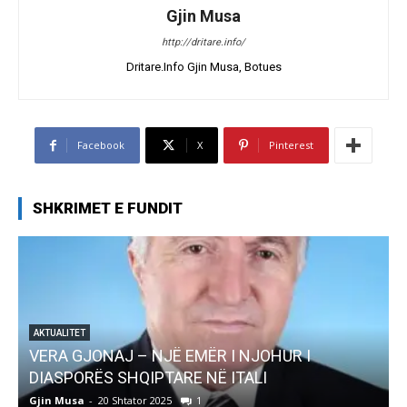
Gjin Musa
http://dritare.info/
Dritare.Info Gjin Musa, Botues
Facebook
X
Pinterest
SHKRIMET E FUNDIT
AKTUALITET
Pregaditi Gjin Musa-Rome- Shtator 2025
Gjin Musa
-
8 Shtator 2025
0