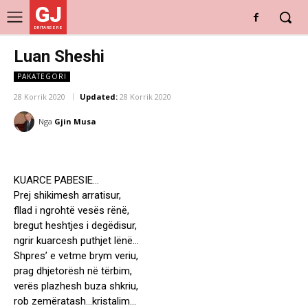
GJ
DRITARE E RE
Luan Sheshi
PAKATEGORI
28 Korrik 2020
Updated:
28 Korrik 2020
Nga
Gjin Musa
KUARCE PABESIE…
Prej shikimesh arratisur,
fllad i ngrohtë vesës rënë,
bregut heshtjes i degëdisur,
ngrir kuarcesh puthjet lënë…
Shpres’ e vetme brym veriu,
prag dhjetorësh në tërbim,
verës plazhesh buza shkriu,
rob zemëratash…kristalim…