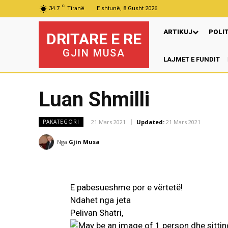
C
34.7
Tiranë
E shtunë, 8 Gusht 2026
ARTIKUJ
POLI
DRITARE E RE
GJIN MUSA
LAJMET E FUNDIT
Luan Shmilli
21 Mars 2021
Updated:
21 Mars 2021
PAKATEGORI
Nga
Gjin Musa
E pabesueshme por e vërtetë!
Ndahet nga jeta
Pelivan Shatri,