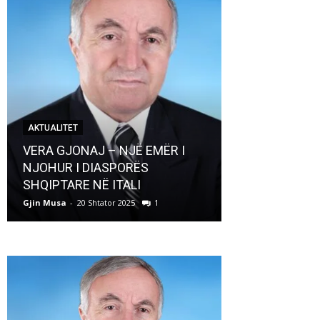
AKTUALITET
AKTUALITET
VERA GJONAJ – NJË EMËR I
NJOHUR I DIASPORËS
Pregaditi Gji
SHQIPTARE NË ITALI
Shtator 2025
Gjin Musa
-
20 Shtator 2025
1
Gjin Musa
-
8 Shtat