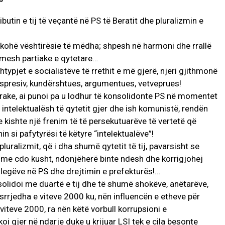
tin e tij të veçantë në PS të Beratit dhe pluralizmin e
kohë vështirësie të mëdha; shpesh në harmoni dhe rrallë
imesh partiake e qytetare…
htypjet e socialistëve të rrethit e më gjerë, njeri gjithmonë
kspresiv, kundërshtues, argumentues, vetveprues!
ftarake, ai punoi pa u lodhur të konsolidonte PS në momentet
 intelektualësh të qytetit gjer dhe ish komunistë, rendën
he kishte një frenim të të persekutuarëve të vertetë që
n si pafytyrësi të këtyre “intelektualëve”!
luralizmit, që i dha shumë qytetit të tij, pavarsisht se
in me cdo kusht, ndonjëherë binte ndesh dhe korrigjohej
olegëve në PS dhe drejtimin e prefekturës!…
nsolidoi me duartë e tij dhe të shumë shokëve, anëtarëve,
rrjedha e viteve 2000 ku, nën influencën e etheve për
teve 2000, ra nën këtë vorbull korrupsioni e
oi gjer në ndarje duke u krijuar LSI tek e cila besonte