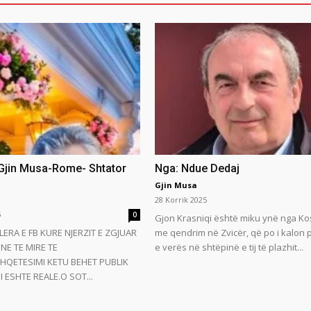
 Gjin Musa-Rome- Shtator
Nga: Ndue Dedaj
Gjin Musa
28 Korrik 2025
5
0
Gjon Krasniqi është miku ynë nga Ko
LERA E FB KURE NJERZIT E ZGJUAR
me qendrim në Zvicër, që po i kalon
NE TE MIRE TE
e verës në shtëpinë e tij të plazhit...
HQETESIMI KETU BEHET PUBLIK
 ESHTE REALE.O SOT...