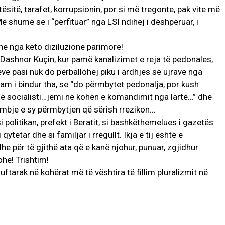
ësitë, tarafet, korrupsionin, por si më tregonte, pak vite më
ë shumë se i “përfituar” nga LSI ndihej i dëshpëruar, i
he nga këto diziluzione parimore!
Dashnor Kuçin, kur pamë kanalizimet e reja të pedonales,
ve pasi nuk do përballohej piku i ardhjes së ujrave nga
Jam i bindur tha, se “do përmbytet pedonalja, por kush
jë socialisti…jemi në kohën e komandimit nga lartë…” dhe
himbje e sy përmbytjen që sërish rrezikon…
si politikan, prefekt i Beratit, si bashkëthemelues i gazetës
 qytetar dhe si familjar i rregullt. Ikja e tij është e
he për të gjithë ata që e kanë njohur, punuar, zgjidhur
he! Trishtim!
ftarak në kohërat më të vështira të fillim pluralizmit në