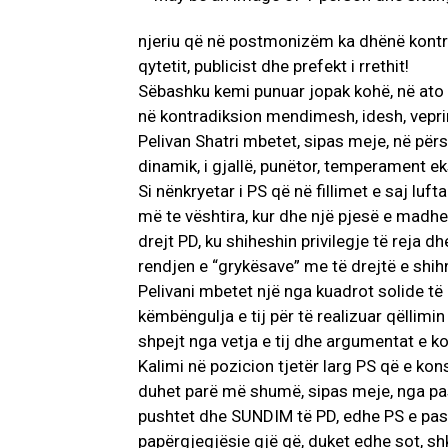
njeriu që në postmonizëm ka dhënë kontribu
qytetit, publicist dhe prefekt i rrethit!
Sëbashku kemi punuar jopak kohë, në ato 
në kontradiksion mendimesh, idesh, vepr
Pelivan Shatri mbetet, sipas meje, në përs
dinamik, i gjallë, punëtor, temperament e
Si nënkryetar i PS që në fillimet e saj lu
më te vështira, kur dhe një pjesë e madhe
drejt PD, ku shiheshin privilegje të reja d
rendjen e “grykësave” me të drejtë e shihni
Pelivani mbetet një nga kuadrot solide të p
këmbëngulja e tij për të realizuar qëllim
shpejt nga vetja e tij dhe argumentat e k
Kalimi në pozicion tjetër larg PS që e ko
duhet parë më shumë, sipas meje, nga pas
pushtet dhe SUNDIM të PD, edhe PS e pasvi
papërgjegjësie gjë që, duket edhe sot, shk