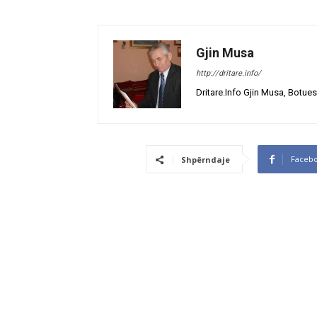
Gjin Musa
http://dritare.info/
Dritare.Info Gjin Musa, Botues
Faceb
Shpërndaje