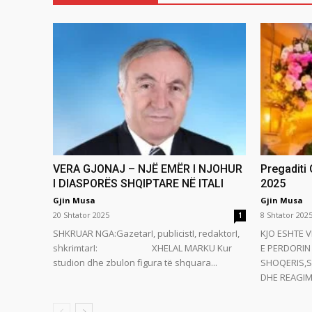
VERA GJONAJ – NJË EMËR I NJOHUR
Pregaditi
I DIASPORËS SHQIPTARE NË ITALI
2025
Gjin Musa
Gjin Musa
20 Shtator 2025
8 Shtator 202
1
SHKRUAR NGA:GazetarI, publicistI, redaktorI,
KJO ESHTE V
shkrimtarI: XHELAL MARKU Kur
E PERDORIN 
studion dhe zbulon figura të shquara...
SHOQERIS,S
DHE REAGIMI