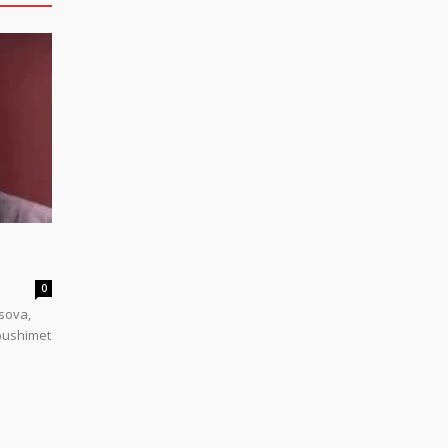
0
sova,
 pushimet