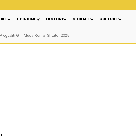
TIKË
OPINIONE
HISTORI
SOCIALE
KULTURË
Pregaditi Gjin Musa-Rome- Shtator 2025