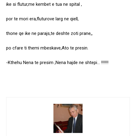
ike si flutur,me kembet e tua ne spital ,
por te mori era,fluturove larg ne qiell,
thone qe ike ne parajs,te deshte zoti prane,,
po cfare ti themi mbeskave,Ato te presin.
-Kthehu Nena te presim ,Nena hajde ne shtepi… !!!!!!