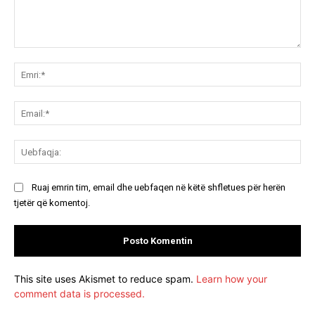
Koment:
Emr
Ema
Ue
Ruaj emrin tim, email dhe uebfaqen në këtë shfletues për herën
tjetër që komentoj.
This site uses Akismet to reduce spam.
Learn how your
comment data is processed.