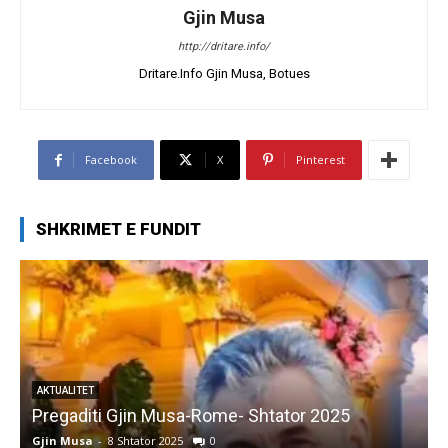
Gjin Musa
http://dritare.info/
Dritare.Info Gjin Musa, Botues
Facebook
X
Pinterest
SHKRIMET E FUNDIT
AKTUALITET
Pregaditi Gjin Musa-Rome- Shtator 2025
Gjin Musa
-
8 Shtator 2025
0
G