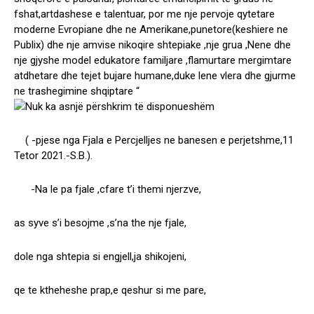
fshat,artdashese e talentuar, por me nje pervoje qytetare
moderne Evropiane dhe ne Amerikane,punetore(keshiere ne
Publix) dhe nje amvise nikoqire shtepiake ,nje grua ,Nene dhe
nje gjyshe model edukatore familjare ,flamurtare mergimtare
atdhetare dhe tejet bujare humane,duke lene vlera dhe gjurme
ne trashegimine shqiptare “
( -pjese nga Fjala e Percjelljes ne banesen e perjetshme,11
Tetor 2021.-S.B.).
-Na le pa fjale ,cfare t’i themi njerzve,
as syve s’i besojme ,s’na the nje fjale,
dole nga shtepia si engjell,ja shikojeni,
qe te ktheheshe prap,e qeshur si me pare,