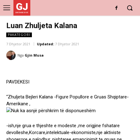
GJ
DRITARE E RE
Luan Zhuljeta Kalana
PAKATEGORI
7 Dhjetor 2021
Updated:
7 Dhjetor 2021
Nga
Gjin Musa
PAVDEKESI
“Zhuljeta Bejleri Kalana -Figure Popullore e Gruas Shqiptare-
Amerikane ,
-ish,nje grua e thjeshte e modeste ,me origjine fshatare
devolleshe,Korcare,intelektuale-ekonomiste,nje aktiviste
shoqerore e palodhur, pishtaree emancipimit te gruas ne