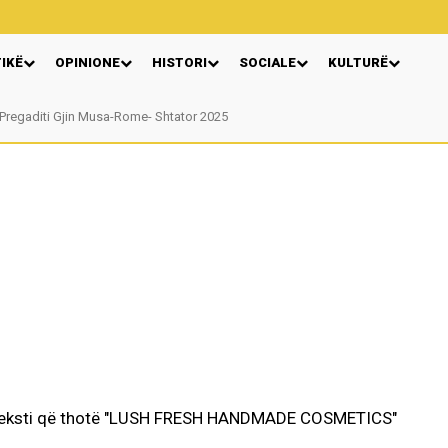
TIKË
OPINIONE
HISTORI
SOCIALE
KULTURË
Pregaditi Gjin Musa-Rome- Shtator 2025