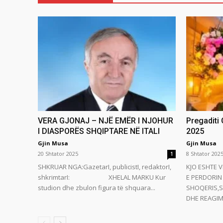
VERA GJONAJ – NJË EMËR I NJOHUR
Pregaditi
I DIASPORËS SHQIPTARE NË ITALI
2025
Gjin Musa
Gjin Musa
20 Shtator 2025
8 Shtator 202
1
SHKRUAR NGA:GazetarI, publicistI, redaktorI,
KJO ESHTE V
shkrimtarI: XHELAL MARKU Kur
E PERDORIN 
studion dhe zbulon figura të shquara...
SHOQERIS,S
DHE REAGIMI