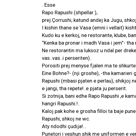
. Esse
Rapo Rapushi (shpellar ),
prej Çorrushi, katund andej ka Jugu, shkoj 
I kishin thane se Vasa (emni i vellait) kish
Kudo ku e kerkoj, ne restorante, klube, bank
“Kenka ba pronar i madh Vasa i jem”- tha
Ne restorantin ma luksoz u ndal per dreke, 
vas..vas..i perseriten)..
Porositi prej menyse fjalen ma te shkurt
Eine Bohne?- (nji groshe), -tha kamarieri g
Rapushi (mbasi pjaten e perlau), shikjoj n
e jangi, tha repete!..e pjata ju perserit.
Si zotnija, bani edhe Rapo Rapushi ,e kam
hangri Rapushi.!..
Kaloj pak kohe e grosha filloi ta baje pun
Rapushi, shkoj ne wc.
Aty ndodhi çudija!…
Punetori i veshun shik me uniformen e ven