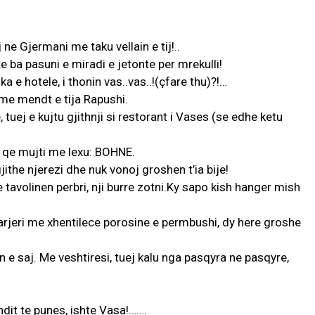
ne Gjermani me taku vellain e tij!..
te ba pasuni e miradi e jetonte per mrekulli!
a e hotele, i thonin vas..vas..!(çfare thu)?!…
 me mendt e tija Rapushi.
tuej e kujtu gjithnji si restorant i Vases (se edhe ketu
e qe mujti me lexu: BOHNE.
jithe njerezi dhe nuk vonoj groshen t’ia bije!
e tavolinen perbri, nji burre zotni.Ky sapo kish hanger mish
arjeri me xhentilece porosine e permbushi, dy here groshe
en e saj. Me veshtiresi, tuej kalu nga pasqyra ne pasqyre,
dit te punes, ishte Vasa!…….