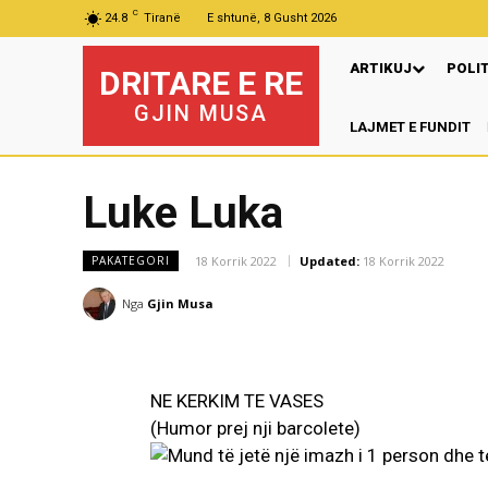
C
24.8
Tiranë
E shtunë, 8 Gusht 2026
ARTIKUJ
POLI
DRITARE E RE
GJIN MUSA
LAJMET E FUNDIT
Luke Luka
18 Korrik 2022
Updated:
18 Korrik 2022
PAKATEGORI
Nga
Gjin Musa
NE KERKIM TE VASES
(Humor prej nji barcolete)