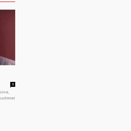
0
sova,
 pushimet