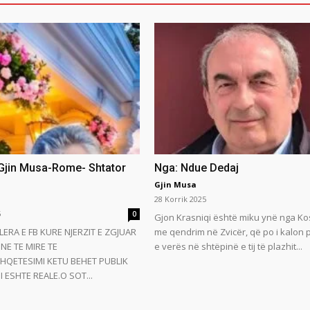
 Gjin Musa-Rome- Shtator
Nga: Ndue Dedaj
Gjin Musa
28 Korrik 2025
5
0
Gjon Krasniqi është miku ynë nga Ko
LERA E FB KURE NJERZIT E ZGJUAR
me qendrim në Zvicër, që po i kalon
NE TE MIRE TE
e verës në shtëpinë e tij të plazhit...
HQETESIMI KETU BEHET PUBLIK
 ESHTE REALE.O SOT...