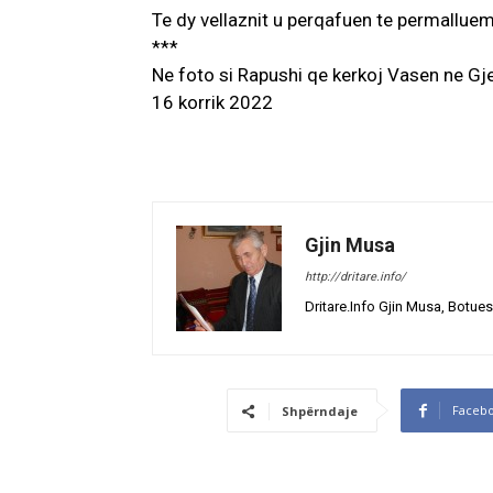
Te dy vellaznit u perqafuen te permallue
***
Ne foto si Rapushi qe kerkoj Vasen ne Gjer
16 korrik 2022
Gjin Musa
http://dritare.info/
Dritare.Info Gjin Musa, Botues
Faceb
Shpërndaje