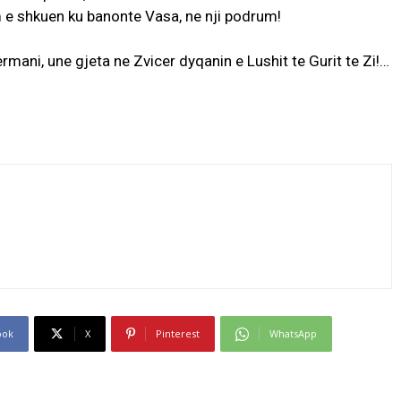
m e shkuen ku banonte Vasa, ne nji podrum!
mani, une gjeta ne Zvicer dyqanin e Lushit te Gurit te Zi!…
ook
X
Pinterest
WhatsApp