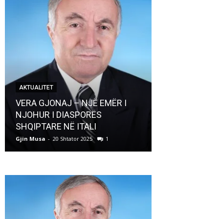
AKTUALITET
AKTUALITET
VERA GJONAJ – NJË EMËR I
NJOHUR I DIASPORËS
Pregaditi Gji
SHQIPTARE NË ITALI
Shtator 2025
Gjin Musa
-
20 Shtator 2025
1
Gjin Musa
-
8 Shtat