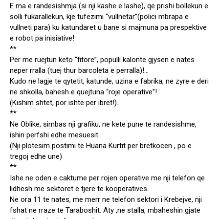
E ma e randesishmja (si nji kashe e lashe), qe prishi bollekun e
solli fukarallekun, kje tufezimi “vullnetar”(polici mbrapa e
vullneti para) ku katundaret u bane si majmuna pa prespektive
e robot pa inisiative!
**
Per me ruejtun keto “fitore”, populli kalonte gjysen e nates
neper rralla (tuej thur barcoleta e perralla)!…
Kudo ne lagje te qytetit, katunde, uzina e fabrika, ne zyre e deri
ne shkolla, bahesh e quejtuna “roje operative”!..
(Kishim shtet, por ishte per ibret!)..
**
Ne Oblike, simbas nji grafiku, ne kete pune te randesishme,
ishin perfshi edhe mesuesit.
(Nji plotesim postimi te Huana Kurtit per bretkocen , po e
tregoj edhe une)
**
Ishe ne oden e caktume per rojen operative me nji telefon qe
lidhesh me sektoret e tjere te kooperatives.
Ne ora 11 te nates, me merr ne telefon sektori i Krebejve, nji
fshat ne rraze te Taraboshit. Aty ,ne stalla, mbaheshin gjate