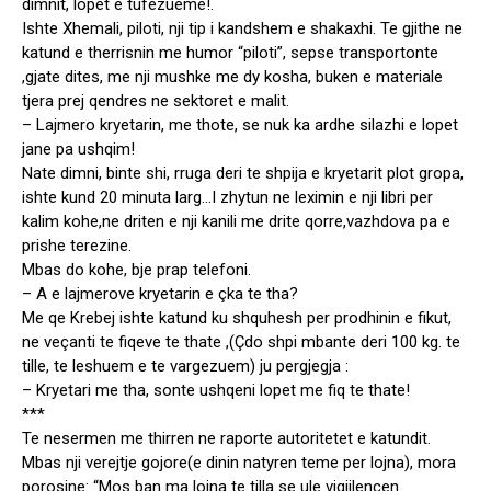
dimnit, lopet e tufezueme!.
Ishte Xhemali, piloti, nji tip i kandshem e shakaxhi. Te gjithe ne
katund e therrisnin me humor “piloti”, sepse transportonte
,gjate dites, me nji mushke me dy kosha, buken e materiale
tjera prej qendres ne sektoret e malit.
– Lajmero kryetarin, me thote, se nuk ka ardhe silazhi e lopet
jane pa ushqim!
Nate dimni, binte shi, rruga deri te shpija e kryetarit plot gropa,
ishte kund 20 minuta larg…I zhytun ne leximin e nji libri per
kalim kohe,ne driten e nji kanili me drite qorre,vazhdova pa e
prishe terezine.
Mbas do kohe, bje prap telefoni.
– A e lajmerove kryetarin e çka te tha?
Me qe Krebej ishte katund ku shquhesh per prodhinin e fikut,
ne veçanti te fiqeve te thate ,(Çdo shpi mbante deri 100 kg. te
tille, te leshuem e te vargezuem) ju pergjegja :
– Kryetari me tha, sonte ushqeni lopet me fiq te thate!
***
Te nesermen me thirren ne raporte autoritetet e katundit.
Mbas nji verejtje gojore(e dinin natyren teme per lojna), mora
porosine: “Mos ban ma lojna te tilla se ule vigjilencen