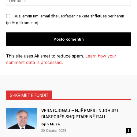
Ruaj emrin tim, email dhe uebfaqen në këtë shfletues për herën
tjetër që komentoj.
This site uses Akismet to reduce spam.
Learn how your
comment data is processed.
SHKRIMET E FUNDIT
VERA GJONAJ – NJË EMËR I NJOHUR I
DIASPORËS SHQIPTARE NË ITALI
Gjin Musa
20 Shtator 2025
1