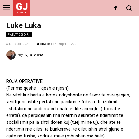
GJ
DRITARE E RE
Luke Luka
PAKATEGORI
8 Dhjetor 2021
Updated:
8 Dhjetor 2021
Nga
Gjin Musa
ROJA OPERATIVE .
(Per me qeshe – qesh e njesh)
Ne vitet kur harta e botes ndryshonte ne favor te mireqenjes,
vendi jone ishte perfshi ne panikun e frikes e te izolimit.
I shifshim ne anderra cdo nate e dite anmiqte, ( forcat e
erreta), qe perpiqeshin t’na merrnin sekretet e ndertimit te
socializmit pa ia shtri doren kuj (tuej mi ne uj), dhe ate te
ndertimit me cilesi te bunkereve, te cilet ishin shtri gjane e
gjate ne fusha, kodra e male (mbushun me hale).