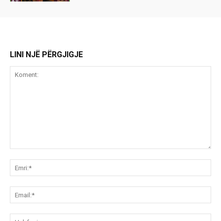
LINI NJË PËRGJIGJE
Koment:
Emr
Ema
Ue