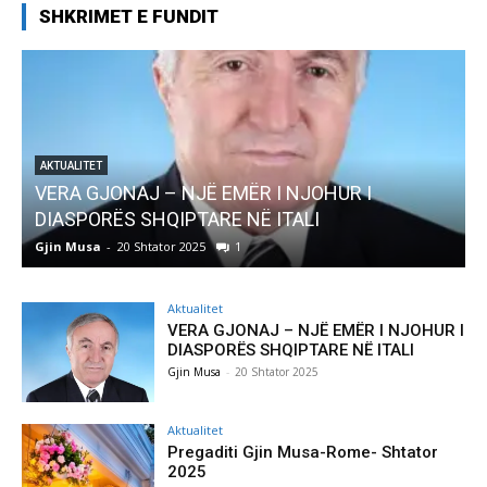
SHKRIMET E FUNDIT
JOHUR I
AKTUALITET
LI
Pregaditi Gjin Musa-Rome- Shtator 
Gjin Musa
-
8 Shtator 2025
0
Aktualitet
VERA GJONAJ – NJË EMËR I NJOHUR I
DIASPORËS SHQIPTARE NË ITALI
Gjin Musa
-
20 Shtator 2025
Aktualitet
Pregaditi Gjin Musa-Rome- Shtator
2025