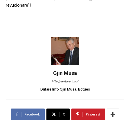
revucionare”!.
Gjin Musa
http://dritare.info/
Dritare.Info Gjin Musa, Botues
Facebook
X
Pinterest