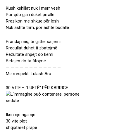
Kush kshillat nuk i merr vesh
Por çdo gja i duket prrallë
Rrezikon me shkue për lesh
Nuk ashtë trim, por ashtë budallë.
Prandaj miq, të gjithë sa jemi
Rregullat duhet ti zbatojmë
Rezultate shpejt do kemi
Betejën do ta fitojmë.
— — — — — — — — — — — —
Me rrespekt: Lulash Ara
30 VITE – “LUFTË” PËR KARRIGE..
Ikën një nga një
30 vite plot
shqiptarët prapë