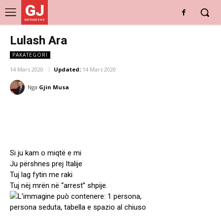
GJ
DRITARE E RE
Lulash Ara
PAKATEGORI
14 Mars 2020
Updated:
14 Mars 2020
Nga
Gjin Musa
Si ju kam o miqtë e mi
Ju përshnes prej Italije
Tuj lag fytin me raki
Tuj nëj mrën në “arrest” shpije.