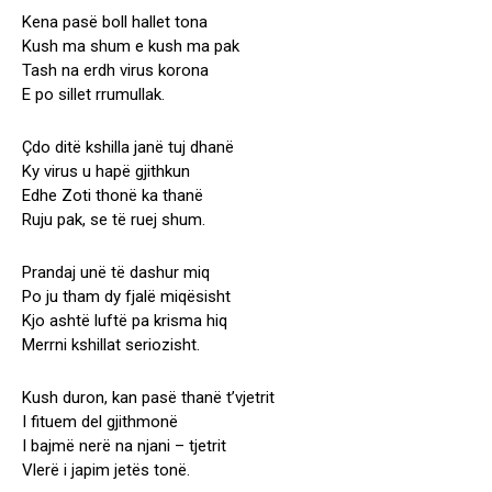
Kena pasë boll hallet tona
Kush ma shum e kush ma pak
Tash na erdh virus korona
E po sillet rrumullak.
Çdo ditë kshilla janë tuj dhanë
Ky virus u hapë gjithkun
Edhe Zoti thonë ka thanë
Ruju pak, se të ruej shum.
Prandaj unë të dashur miq
Po ju tham dy fjalë miqësisht
Kjo ashtë luftë pa krisma hiq
Merrni kshillat seriozisht.
Kush duron, kan pasë thanë t’vjetrit
I fituem del gjithmonë
I bajmë nerë na njani – tjetrit
Vlerë i japim jetës tonë.