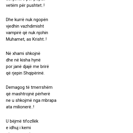
vetëm për pushtet..!
Dhe kurrë nuk ngopën
vjedhin vazhdimisht
vampirë që nuk njohin
Muhamet, as Krisht..!
Në xhami shkojnë
dhe në kisha hynë
por janë djajë me brirë
që rjepin Shqipërinë.
Demagog të tmerrshëm
që mashtrojnë përherë
ne u shkojmë nga mbrapa
ata milionerë..!
U bëjmë tifozllëk
e idhuj i kemi