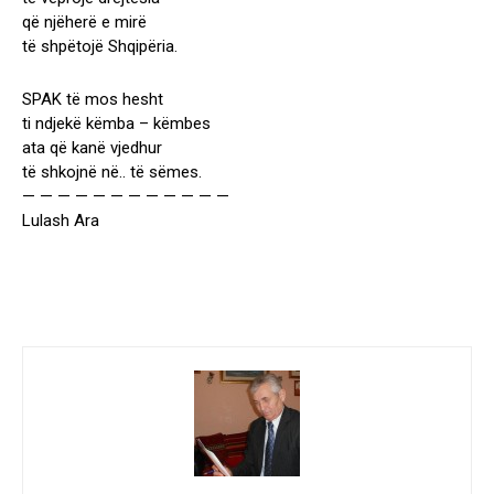
që njëherë e mirë
të shpëtojë Shqipëria.
SPAK të mos hesht
ti ndjekë këmba – këmbes
ata që kanë vjedhur
të shkojnë në.. të sëmes.
— — — — — — — — — — — —
Lulash Ara