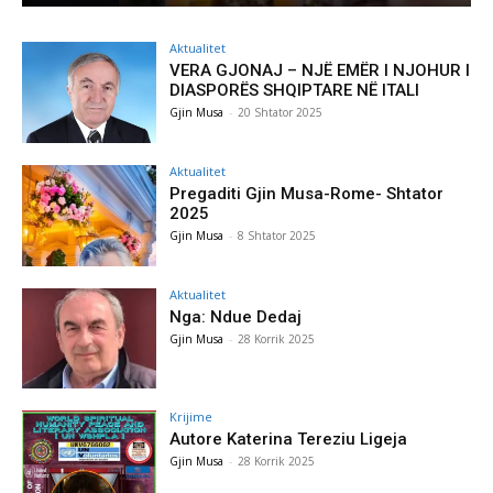
Aktualitet
VERA GJONAJ – NJË EMËR I NJOHUR I
DIASPORËS SHQIPTARE NË ITALI
Gjin Musa
-
20 Shtator 2025
Aktualitet
Pregaditi Gjin Musa-Rome- Shtator
2025
Gjin Musa
-
8 Shtator 2025
Aktualitet
Nga: Ndue Dedaj
Gjin Musa
-
28 Korrik 2025
Krijime
Autore Katerina Tereziu Ligeja
Gjin Musa
-
28 Korrik 2025