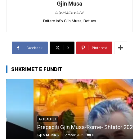
Gjin Musa
http://dritare.info/
Dritare.Info Gjin Musa, Botues
Facebook
X
Pinterest
SHKRIMET E FUNDIT
AKTUALITET
Pregaditi Gjin Musa-Rome- Shtator 2025
Gjin Musa
-
8 Shtator 2025
0
G