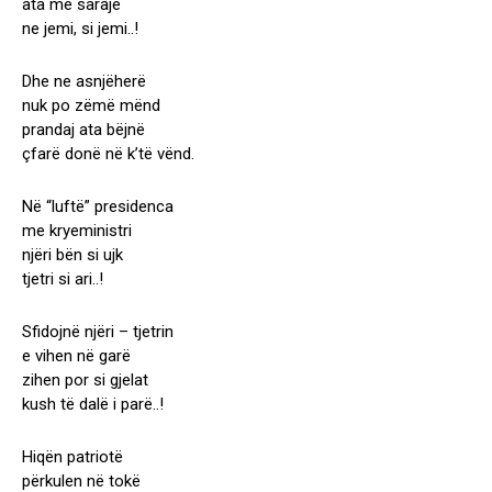
ata me saraje
ne jemi, si jemi..!
Dhe ne asnjëherë
nuk po zëmë mënd
prandaj ata bëjnë
çfarë donë në k’të vënd.
Në “luftë” presidenca
me kryeministri
njëri bën si ujk
tjetri si ari..!
Sfidojnë njëri – tjetrin
e vihen në garë
zihen por si gjelat
kush të dalë i parë..!
Hiqën patriotë
përkulen në tokë