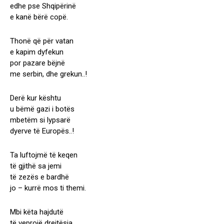
edhe pse Shqipërinë
e kanë bërë copë.
Thonë që për vatan
e kapim dyfekun
por pazare bëjnë
me serbin, dhe grekun..!
Derë kur kështu
u bëmë gazi i botës
mbetëm si lypsarë
dyerve të Europës..!
Ta luftojmë të keqen
të gjithë sa jemi
të zezës e bardhë
jo – kurrë mos ti themi.
Mbi këta hajdutë
të veprojë drejtësia