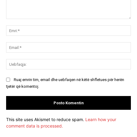
Koment:
Emr
Ema
Ue
Ruaj emrin tim, email dhe uebfaqen në këtë shfletues për herën
tjetër që komentoj.
This site uses Akismet to reduce spam.
Learn how your
comment data is processed.