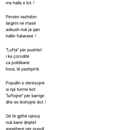
me halle e lot..!
Përsëri vazhdon
largimi në masë
askush nuk ja qan
hallin fukarasë..!
“Lufta” për pushtet
i ka çoroditë
ca politikanë
hora, të pashpirtë.
Popullin e vlerësojnë
si një turmë kot
“luftojnë” për karrige
dhe se lëshojnë dot..!
Që të gjithë njësoj
nuk kanë dinjitet
asnjëherë për popull