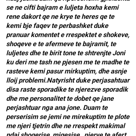
se ne cifti bajram e luljeta hoxha kemi
rene dakort qe ne krye te heres qe te
kemi bje faqev te perbashket duke
pranuar komentet e rrespektet e shokeve,
shoqeve e te afermeve te bajramit, te
luljetes dhe te birit tone te shtrenjte Joni
ku deri me tash ne pjesen me te madhe te
rasteve kemi pasur mirkuptim, dhe asnje
lloij problemi.Natyrisht duke perjasahtuar
disa raste sporadike te njerezve sporadik
dhe me personalitet te dobet qe jane
perjashtuar nga ana jone. Duam te
perserisim se jemi ne mirekuptim te plote
me njeri tjetrin dhe ne rrespekt makimal
ndaj shoqerise, miqesise , njerve te afert,