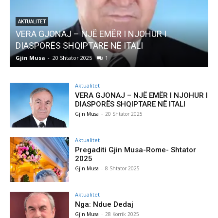
I NJOHUR I
AKTUALITET
ITALI
Pregaditi Gjin Musa-Rome- Shta
Gjin Musa
-
8 Shtator 2025
0
Aktualitet
VERA GJONAJ – NJË EMËR I NJOHUR I
DIASPORËS SHQIPTARE NË ITALI
Gjin Musa
-
20 Shtator 2025
Aktualitet
Pregaditi Gjin Musa-Rome- Shtator
2025
Gjin Musa
-
8 Shtator 2025
Aktualitet
Nga: Ndue Dedaj
Gjin Musa
-
28 Korrik 2025