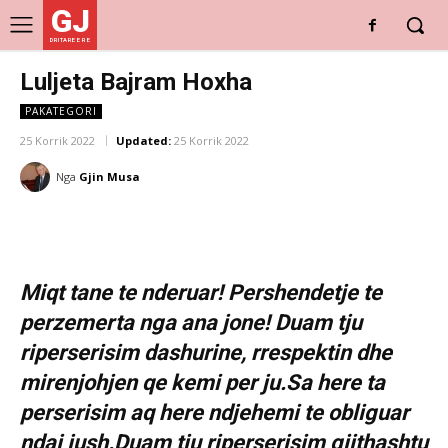
GJ
DRITARE E RE
Luljeta Bajram Hoxha
PAKATEGORI
25 Korrik 2022
Updated:
25 Korrik 2022
Nga
Gjin Musa
Miqt tane te nderuar! Pershendetje te
perzemerta nga ana jone! Duam tju
riperserisim dashurine, rrespektin dhe
mirenjohjen qe kemi per ju.Sa here ta
perserisim aq here ndjehemi te obliguar
ndaj jush.Duam tju riperserisim gjithashtu