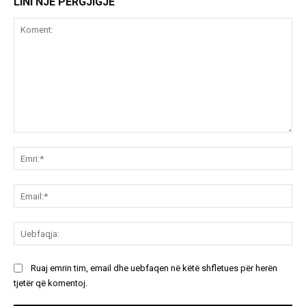
LINI NJË PËRGJIGJE
Koment:
Emr
Ema
Ue
Ruaj emrin tim, email dhe uebfaqen në këtë shfletues për herën
tjetër që komentoj.