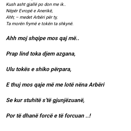
Kush asht gjallë po don me ik..
Nëpër Evropë e Anerikë,
Ahh; – medet Arbëri për ty,
Ta morën frymë e tokën ta shkynë.
Ahh moj shqipe mos qaj më..
Prap lind toka djem azgana,
Ulu tokës e shiko përpara,
E thuj mos qaje më me lotë nëna Arbëri
Se kur stuhitë s’të gjunjëzuanë,
Por të dhanë forcë e të forcuan ..!