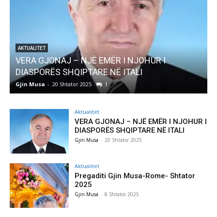
EMËR I NJOHUR I
AKTUALITET
E NË ITALI
Pregaditi Gjin Musa-Rome-
1
Gjin Musa
-
8 Shtator 2025
0
Aktualitet
VERA GJONAJ – NJË EMËR I NJOHUR I
DIASPORËS SHQIPTARE NË ITALI
Gjin Musa
-
20 Shtator 2025
Aktualitet
Pregaditi Gjin Musa-Rome- Shtator
2025
Gjin Musa
-
8 Shtator 2025