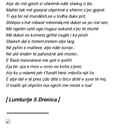
Atje do më gjesh si shkëmb ndër shekuj o bir,
Mallet tek më gryejnë shpirtinë e shërim s’po gjejnë.
Ti eja bir në mundësh,se u lodha duke prit,
Shtëpia s’më mbanë mbrenda,më duket se po më zen,
Më ngelën sytë nga rruga,e askund s’po të shohë
Më duket se kometa gjithë rrugët i ka prish.
Shpesh dal e tretem,tretem atje larg,
Në pyllin e malleve, atje ndër korije…
Në atë ëndërr të pafund,në atë mister…
E flasë mesnatave me yjet e qiellit.
Eja bir ,eja e mos u vono se koha s’pret,
Aty ku u ndamë për t’fundit herë ,mbolla një lis,
E atje dal e të pres çdo ditë.o bir,o dritë e syve të mij,
O mallë që shpirtin ma ngroh me rrezet e tua!
[ Lumturije S Drenica ]
“””””””””””””””””””””