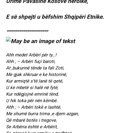
Urime Pavasinë Kosovë heroike,
E së shpejti u bëfshim Shqipëri Etnike.
“”””””””””””””””””””
Ahh medet Arbëri për ty…!
Ahh ; – Arbëri fuçi baroti,
At ,bukurinë tënde ta fali Zoti,
Me gjak shkruar e ke historinë,
Kur armiqtë s’të lanë të qetë,
U ke mbetë si halë në fytë,
Kur ndëgjojnë emrinë tënd,
U hik toka për nën këmbë.
Ahh ; – Arbëri tokë e lashtë,
Me shumë burra trima ,e djem azgan,
Që mbarë botës i tregove,
Se Arbëria është e Arbërit,