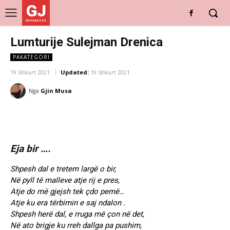
GJ
DRITARE E RE
Lumturije Sulejman Drenica
PAKATEGORI
19 Shkurt 2021
Updated:
19 Shkurt 2021
Nga
Gjin Musa
Eja bir ….
Shpesh dal e tretem largë o bir,
Në pyll të malleve atje rij e pres,
Atje do më gjejsh tek çdo pemë…
Atje ku era tërbimin e saj ndalon .
Shpesh herë dal, e rruga më çon në det,
Në ato brigje ku rreh dallga pa pushim,