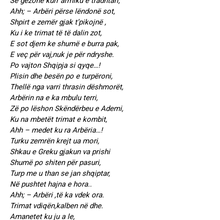
Se gëzonë kurr armiku e tradhtari,
Ahh; – Arbëri përse lëndonë sot,
Shpirt e zemër gjak t’pikojnë ,
Ku i ke trimat të të dalin zot,
E sot djem ke shumë e burra pak,
E veç për vaj,nuk je për ndryshe.
Po vajton Shqipja si qyqe…!
Plisin dhe besën po e turpëroni,
Thellë nga varri thrasin dëshmorët,
Arbërin na e ka mbulu terri,
Zë po lëshon Skëndërbeu e Ademi,
Ku na mbetët trimat e kombit,
Ahh – medet ku ra Arbëria…!
Turku zemrën krejt ua mori,
Shkau e Greku gjakun va prishi
Shumë po shiten për pasuri,
Turp me u than se jan shqiptar,
Në pushtet hajna e hora..
Ahh; – Arbëri ,të ka vdek ora.
Trimat vdiqën,kalben në dhe.
Amanetet ku ju a le,