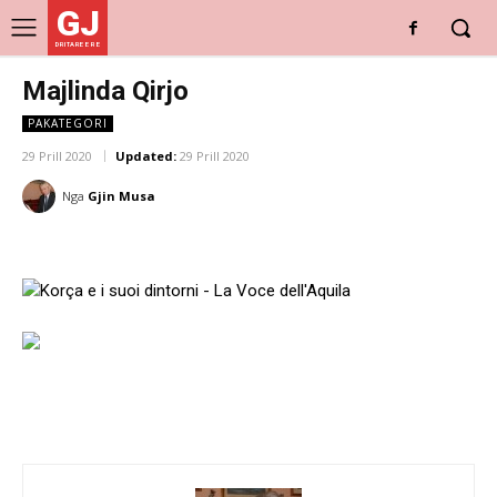
GJ
DRITARE E RE
Majlinda Qirjo
PAKATEGORI
29 Prill 2020
Updated:
29 Prill 2020
Nga
Gjin Musa