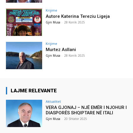
Krijime
Autore Katerina Tereziu Ligeja
Gjin Musa
-
28 Korrik 2025
Krijime
Murtez Asllani
Gjin Musa
-
28 Korrik 2025
LAJME RELEVANTE
Aktualitet
VERA GJONAJ – NJË EMËR I NJOHUR I
DIASPORËS SHQIPTARE NË ITALI
Gjin Musa
-
20 Shtator 2025