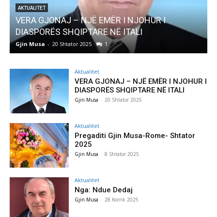
AKTUALITET
VERA GJONAJ – NJË EMËR I NJOHUR I
DIASPORËS SHQIPTARE NË ITALI
Gjin Musa
-
20 Shtator 2025
1
G
Aktualitet
VERA GJONAJ – NJË EMËR I NJOHUR I
DIASPORËS SHQIPTARE NË ITALI
Gjin Musa
-
20 Shtator 2025
Aktualitet
Pregaditi Gjin Musa-Rome- Shtator
2025
Gjin Musa
-
8 Shtator 2025
Aktualitet
Nga: Ndue Dedaj
Gjin Musa
-
28 Korrik 2025