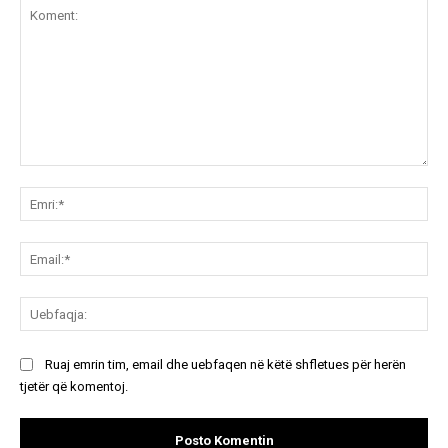
Koment:
Emr
Ema
Ue
Ruaj emrin tim, email dhe uebfaqen në këtë shfletues për herën
tjetër që komentoj.