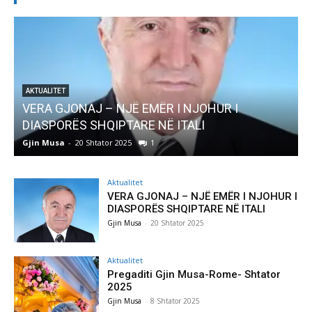
I
AKTUALITET
Pregaditi Gjin Musa-Rome- Shtator 2025
Gjin Musa
-
8 Shtator 2025
0
Aktualitet
VERA GJONAJ – NJË EMËR I NJOHUR I
DIASPORËS SHQIPTARE NË ITALI
Gjin Musa
-
20 Shtator 2025
Aktualitet
Pregaditi Gjin Musa-Rome- Shtator
2025
Gjin Musa
-
8 Shtator 2025