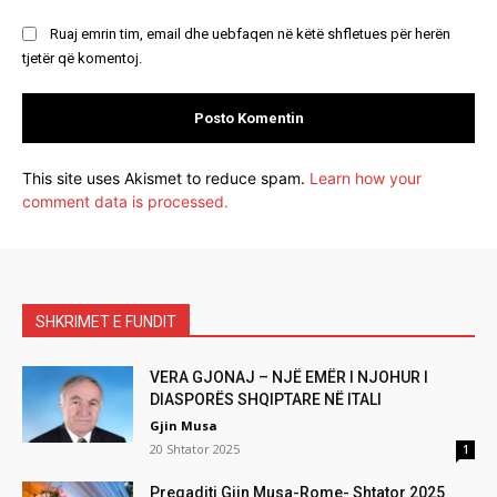
Ruaj emrin tim, email dhe uebfaqen në këtë shfletues për herën
tjetër që komentoj.
This site uses Akismet to reduce spam.
Learn how your
comment data is processed.
SHKRIMET E FUNDIT
VERA GJONAJ – NJË EMËR I NJOHUR I
DIASPORËS SHQIPTARE NË ITALI
Gjin Musa
20 Shtator 2025
1
Pregaditi Gjin Musa-Rome- Shtator 2025