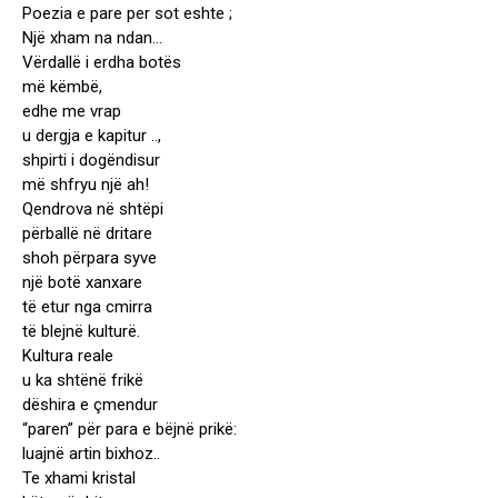
Poezia e pare per sot eshte ;
Një xham na ndan…
Vërdallë i erdha botës
më këmbë,
edhe me vrap
u dergja e kapitur ..,
shpirti i dogëndisur
më shfryu një ah!
Qendrova në shtëpi
përballë në dritare
shoh përpara syve
një botë xanxare
të etur nga cmirra
të blejnë kulturë.
Kultura reale
u ka shtënë frikë
dëshira e çmendur
“paren” për para e bëjnë prikë:
luajnë artin bixhoz..
Te xhami kristal