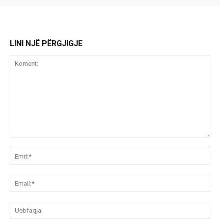
LINI NJË PËRGJIGJE
Koment:
Emr
Ema
Ue