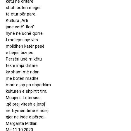
këtu në dritare
shoh botën e egër
të etur për pare.
Kultura ,Arti
janë vetë” flori”
hynë në udhë qorre
I molepsi një ves
mblidhen katër pesë
e bëjnë biznes.
Përsëri unë rri këtu
tek e imja dritare
ky xham më ndan
me botën madhe
marr e jap pa shpërblim
kulturën e shpirtit tim.
Muajin e Letërsisë
,që prej vitesh e jetoj
në frymën time e ndiej
gjer në inde e përçoj.
Margarita Mitllari
Më,11.10.2020