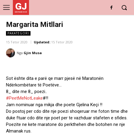
GJ
DRITARE E RE
Margarita Mitllari
PAKATEGORI
15 Tetor 2020
Updated:
15 Tetor 2020
Nga
Gjin Musa
Sot ështe dita e parë qe marr pjesë në Maratonën
Ndërkombëtare të Poetëve…
8_ dite me 8_ poezi..
#PeetMeNotLeake
#!!
Jam nominuar nga mikja dhe poete Gjelina Keçi !!
Do postoj per cdo dite nje poezi shoqeruar me foton time dhe
duke ftuar cdo dite nje poet per te vazhduar stafeten e sfides.
Poezite ne kete maratone do perkthehen dhe botohen ne nje
Almanak rus.