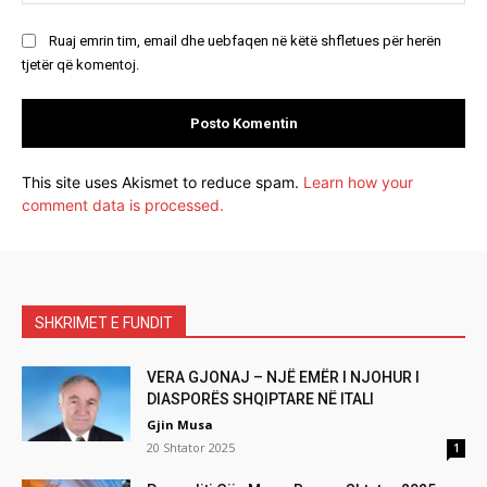
Ruaj emrin tim, email dhe uebfaqen në këtë shfletues për herën
tjetër që komentoj.
This site uses Akismet to reduce spam.
Learn how your
comment data is processed.
SHKRIMET E FUNDIT
VERA GJONAJ – NJË EMËR I NJOHUR I
DIASPORËS SHQIPTARE NË ITALI
Gjin Musa
20 Shtator 2025
1