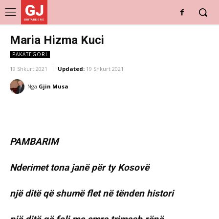
GJ
DRITARE E RE
Maria Hizma Kuci
PAKATEGORI
19 Shkurt 2021
Updated:
19 Shkurt 2021
Nga
Gjin Musa
PAMBARIM
Nderimet tona janë për ty Kosovë
një ditë që shumë flet në tënden histori