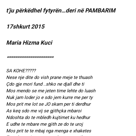
t’ju përkëdhel fytyrën…deri në PAMBARIM
17shkurt 2015
Maria Hizma Kuci
“”””””””””””””””””””””
SA KOHE?????
Nese nje dite do vish prane meje te thuash
Çdo gje mori fund ..shko ne djall dhe ti
Mos mendo se me jeten time lehte do luash
Nuk jam loder jo e sdo jem kurre me per ty
Mos prit me lot se JO skam per ti derdhur
As keq sdo me vij se gjithçka mbaroi
Ndoshta do te mbledh kujtimet ku hedhur
E udhe te mbare me gjith ze do te uroj
Mos prit te te mbaj nga menga e xhaketes