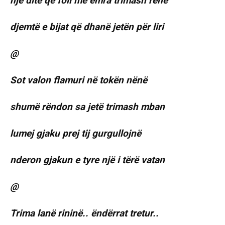
një ditë që foli me emra trimash rënë
djemtë e bijat që dhanë jetën për liri
@
Sot valon flamuri në tokën nënë
shumë rëndon sa jetë trimash mban
lumej gjaku prej tij gurgullojnë
nderon gjakun e tyre një i tërë vatan
@
Trima lanë rininë.. ëndërrat tretur..