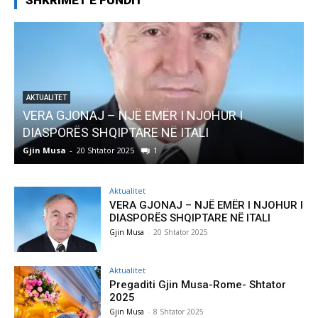
SHKRIMET E FUNDIT
AKTUALITET
Pregaditi Gjin Musa-Rome- Shtator 2025
Gjin Musa
-
8 Shtator 2025
0
Aktualitet
VERA GJONAJ – NJË EMËR I NJOHUR I
DIASPORËS SHQIPTARE NË ITALI
Gjin Musa
-
20 Shtator 2025
Aktualitet
Pregaditi Gjin Musa-Rome- Shtator
2025
Gjin Musa
-
8 Shtator 2025