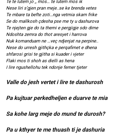
Te te lutem jo ,, mos… te lutem mos ik
Nese liri s’gjen pran meje..se ke brenda vetes
Te mbare ta befte zoti…nga vetmia skam frike
Se do mallkosh çdesha pse me ty u dashurova
Te njejten gje do ta themi e pergjigje sdo dime
Ndoshta zemra do thot aresyet i harrova
Nuk komanduam ne …veç ndjenjat na perpine..
Nese do urresh gjithçka e perqafimet e dhena
shfarosi grisi te gjitha si kuader i vjeter
Flaki mos ti shoh as dielli as hena
I lire ngushellohu tek ndonje femer tjeter
Valle do jesh vertet i lire te dashurosh
Pa kujtuar perkedheljen e duarve te mia
Sa kohe larg meje do mund te durosh?
Pa u kthyer te me thuash ti je dashuria