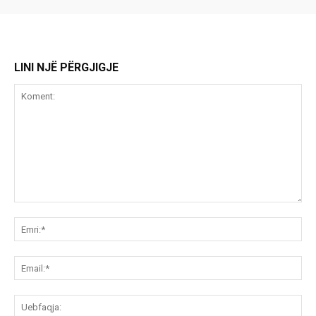
LINI NJË PËRGJIGJE
Koment:
Emr
Ema
Ue