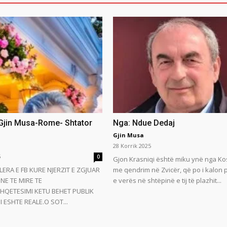
 Gjin Musa-Rome- Shtator
Nga: Ndue Dedaj
Gjin Musa
28 Korrik 2025
5
0
Gjon Krasniqi është miku ynë nga Ko
LERA E FB KURE NJERZIT E ZGJUAR
me qendrim në Zvicër, që po i kalon
NE TE MIRE TE
e verës në shtëpinë e tij të plazhit...
HQETESIMI KETU BEHET PUBLIK
 ESHTE REALE.O SOT...