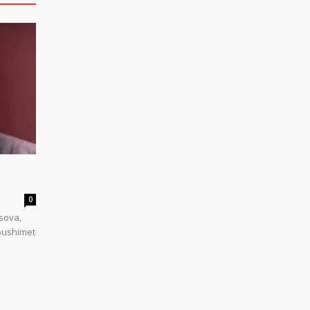
0
sova,
 pushimet