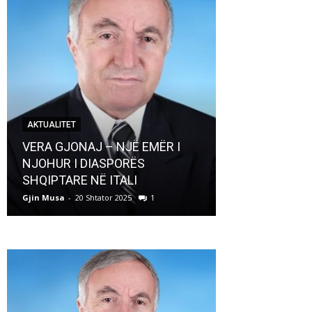
AKTUALITET
AKTUALITET
VERA GJONAJ – NJË EMËR I
NJOHUR I DIASPORËS
Pregaditi Gji
SHQIPTARE NË ITALI
Shtator 2025
Gjin Musa
-
20 Shtator 2025
1
Gjin Musa
-
8 Shtat