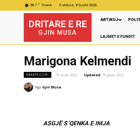
C
38.7
Tiranë
E shtunë, 8 Gusht 2026
ARTIKUJ
POLI
DRITARE E RE
GJIN MUSA
LAJMET E FUNDIT
Marigona Kelmendi
19 Janar 2022
Updated:
19 Janar 2022
PAKATEGORI
Nga
Gjin Musa
ASGJË S`QENKA E IMJA