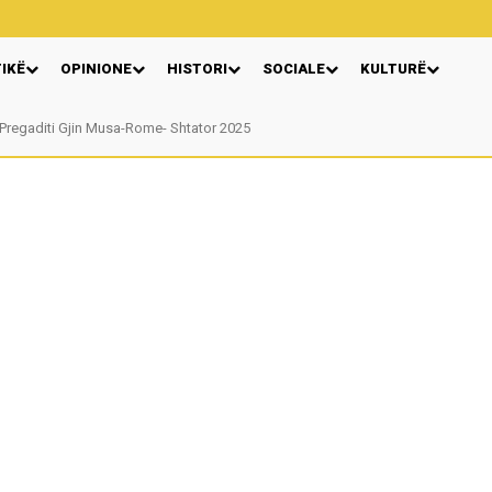
TIKË
OPINIONE
HISTORI
SOCIALE
KULTURË
Pregaditi Gjin Musa-Rome- Shtator 2025