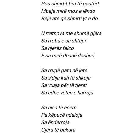
Pos shpirtit tim të pastërt
Mbaje mirë mos e lëndo
Bëjë atë që shpirti yt e do
U rrethova me shumë gjëra
Sa rroba e sa shtëpi
Sa njerëz falco
E sa meë dhanë dashuri
Sa rrugë pata në jetë
Sa s’dija kah të shkoja
Sa vuaja për të tjerët
Sa edhe veten e harroja
Sa nisa të ecëm
Pa këpucë ndaloja
Sa ëndërroja
Gjëra të bukura