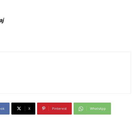
aj
ook
X
Pinterest
WhatsApp