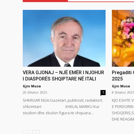
VERA GJONAJ – NJË EMËR I NJOHUR
Pregaditi
I DIASPORËS SHQIPTARE NË ITALI
2025
Gjin Musa
Gjin Musa
20 Shtator 2025
8 Shtator 202
1
SHKRUAR NGA:GazetarI, publicistI, redaktorI,
KJO ESHTE V
shkrimtarI: XHELAL MARKU Kur
E PERDORIN 
studion dhe zbulon figura të shquara...
SHOQERIS,S
DHE REAGIMI