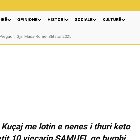
TIKË
OPINIONE
HISTORI
SOCIALE
KULTURË
gaditi Gjin Musa-Rome- Shtator 2025
Nga: Ndue Dedaj
Kuçaj me lotin e nenes i thuri keto
metit,10 vjeçarin SAMUEL qe humbi