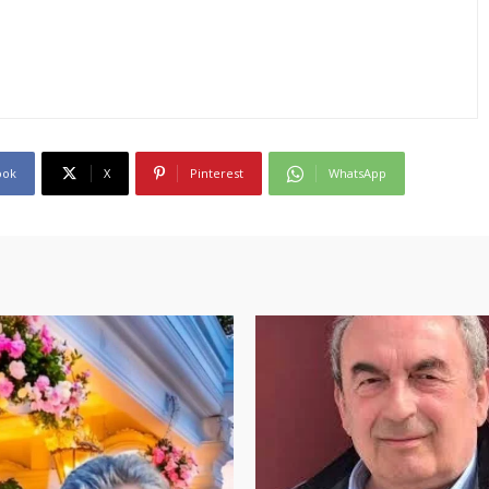
ook
X
Pinterest
WhatsApp