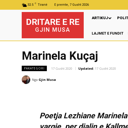
C
32.5
Tiranë
E premte, 7 Gusht 2026
ARTIKUJ
POLI
DRITARE E RE
GJIN MUSA
LAJMET E FUNDIT
Pre
Marinela Kuçaj
17 Gusht 2020
Updated:
17 Gusht 2020
PAKATEGORI
Nga
Gjin Musa
Poetja Lezhiane Marinela 
vargje, per djalin e Kall