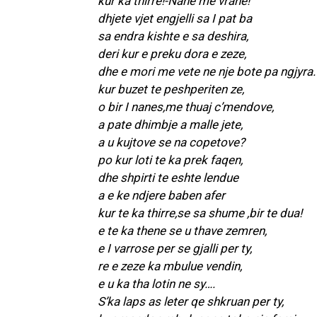
kur ka thirre!-Nane me vrane!
dhjete vjet engjelli sa I pat ba
sa endra kishte e sa deshira,
deri kur e preku dora e zeze,
dhe e mori me vete ne nje bote pa ngjyra.
kur buzet te peshperiten ze,
o bir I nanes,me thuaj c’mendove,
a pate dhimbje a malle jete,
a u kujtove se na copetove?
po kur loti te ka prek faqen,
dhe shpirti te eshte lendue
a e ke ndjere baben afer
kur te ka thirre,se sa shume ,bir te dua!
e te ka thene se u thave zemren,
e I varrose per se gjalli per ty,
re e zeze ka mbulue vendin,
e u ka tha lotin ne sy….
S’ka laps as leter qe shkruan per ty,