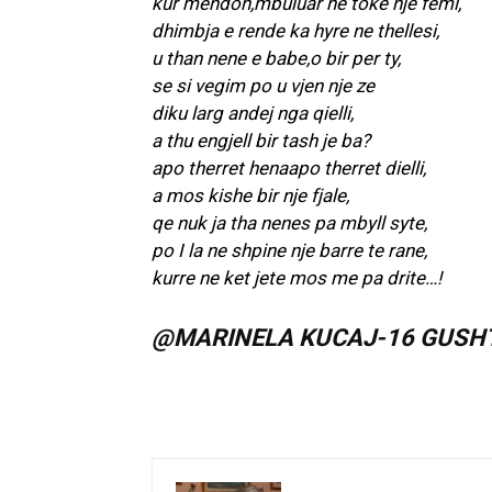
kur mendon,mbuluar ne toke nje femi,
dhimbja e rende ka hyre ne thellesi,
u than nene e babe,o bir per ty,
se si vegim po u vjen nje ze
diku larg andej nga qielli,
a thu engjell bir tash je ba?
apo therret henaapo therret dielli,
a mos kishe bir nje fjale,
qe nuk ja tha nenes pa mbyll syte,
po I la ne shpine nje barre te rane,
kurre ne ket jete mos me pa drite…!
@MARINELA KUCAJ-16 GUSHT