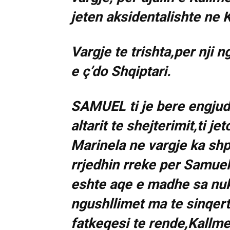
jeten aksidentalishte ne 
Vargje te trishta,per nji 
e ç’do Shqiptari.
SAMUEL ti je bere engjudhe
altarit te shejterimit,ti j
Marinela ne vargje ka shpr
rrjedhin rreke per Samuel
eshte aqe e madhe sa nuk
ngushllimet ma te sinqert
fatkeqesi te rende,Kallm