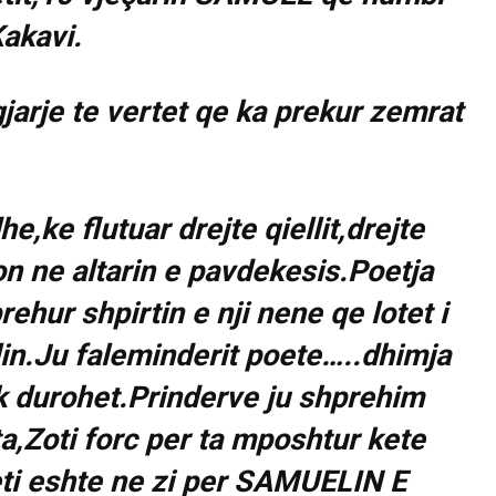
Kakavi.
ngjarje te vertet qe ka prekur zemrat
,ke flutuar drejte qiellit,drejte
eton ne altarin e pavdekesis.Poetja
ehur shpirtin e nji nene qe lotet i
in.Ju faleminderit poete…..dhimja
 durohet.Prinderve ju shprehim
a,Zoti forc per ta mposhtur kete
eti eshte ne zi per SAMUELIN E