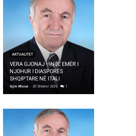
AKTUALITET
AKTUALITET
VERA GJONAJ – NJË EMËR I
NJOHUR I DIASPORËS
Pregaditi Gji
SHQIPTARE NË ITALI
Shtator 2025
Gjin Musa
-
20 Shtator 2025
1
Gjin Musa
-
8 Shtat