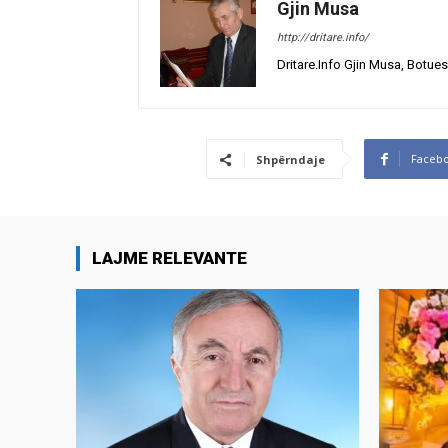
Gjin Musa
http://dritare.info/
Dritare.Info Gjin Musa, Botues
Faceb
Shpërndaje
LAJME RELEVANTE