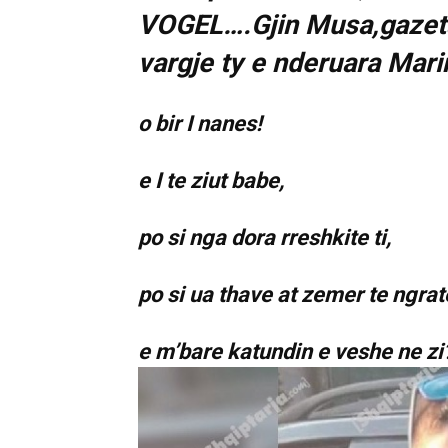
VOGEL….Gjin Musa,gazetar
vargje ty e nderuara Mari
o bir I nanes!
e I te ziut babe,
po si nga dora rreshkite ti,
po si ua thave at zemer te ngrat
e m’bare katundin e veshe ne zi