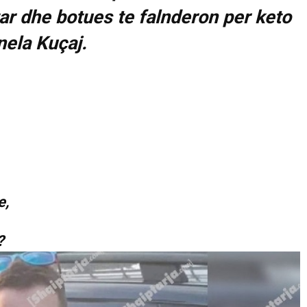
 dhe botues te falnderon per keto
nela Kuçaj.
e,
?