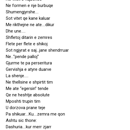
Ne formen e nje burbuqe
Shumengjyrshe….
Sot vitet qe kane kaluar
Me rikthejne ne ate….dikur
Dhe une…..
Shfletoj ditarin e zemres
Flete per flete e shikoj
Sot ngjyrat e saj…jane shendrruar
Ne…”pende palloj”
Gjurme te pa perseritura
Gervishja e atyre duarve
La shenje…..
Ne thellsine e shpirtit tim
Me ate “egersin” tende
Qe ne heshtje absolute
Mposhti trupin tim
U dorzova prane teje
Pa shikuar….Ku….zemra me qon
Ashtu sic thone:
Dashuria….kur merr zjarr