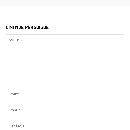
LINI NJË PËRGJIGJE
Koment:
Emr
Ema
Ue