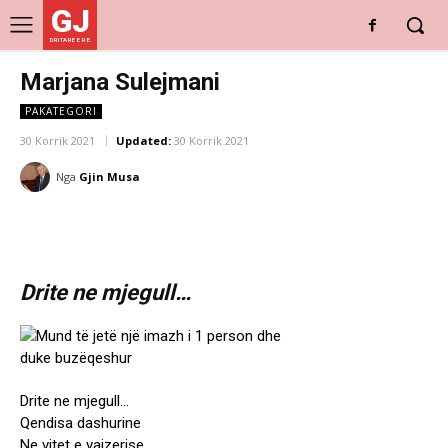
GJ
DRITARE E RE
Marjana Sulejmani
PAKATEGORI
30 Korrik 2021
Updated:
30 Korrik 2021
Nga
Gjin Musa
Drite ne mjegull…
Drite ne mjegull…
Qendisa dashurine
Ne vitet e vajzerise