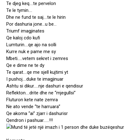
Te djeg keq….te pervelon
Te le tymin….
Dhe ne fund te saj….te le hirin
Por dashuria jone…u be…
Triumf imagjinates
Qe kaloj cdo kufi
Lumturin….qe ajo na solli
Kurre nuk e pame me sy
Mbeti…..vetem sekret i zemres
Qe e dime ne te dy
Te qarat….qe me sjell kujtimi yt
I pushoj….duke te imagjinuar
Ashtu si dikur…..nje dashuri e qendisur
Reflekton….drite dhe ne “mjegullsi”
Fluturon kete nate zemra
Ne ato vende “te harruara”
Qe akoma “ai” zjarr i dashurisr
Qendron i pashuar……!!!