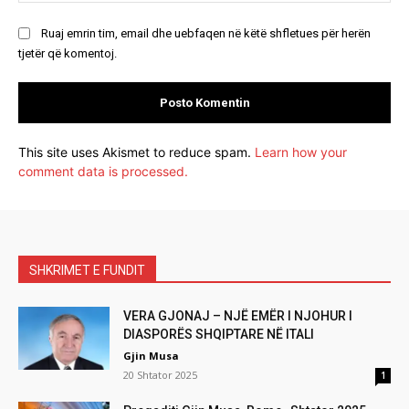
Ruaj emrin tim, email dhe uebfaqen në këtë shfletues për herën
tjetër që komentoj.
This site uses Akismet to reduce spam.
Learn how your
comment data is processed.
SHKRIMET E FUNDIT
VERA GJONAJ – NJË EMËR I NJOHUR I
DIASPORËS SHQIPTARE NË ITALI
Gjin Musa
20 Shtator 2025
1