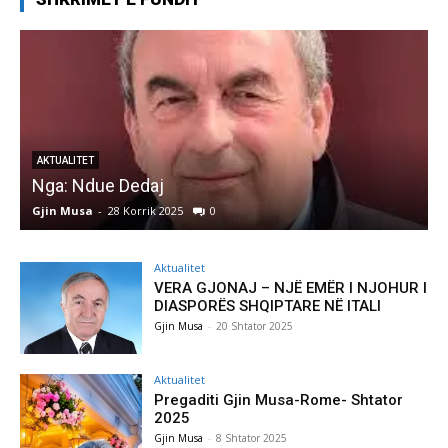
AKTUALITET
Nga: Ndue Dedaj
A
Gjin Musa
-
28 Korrik 2025
0
G
Aktualitet
VERA GJONAJ – NJË EMËR I NJOHUR I
DIASPORËS SHQIPTARE NË ITALI
Gjin Musa
-
20 Shtator 2025
Aktualitet
Pregaditi Gjin Musa-Rome- Shtator
2025
Gjin Musa
-
8 Shtator 2025