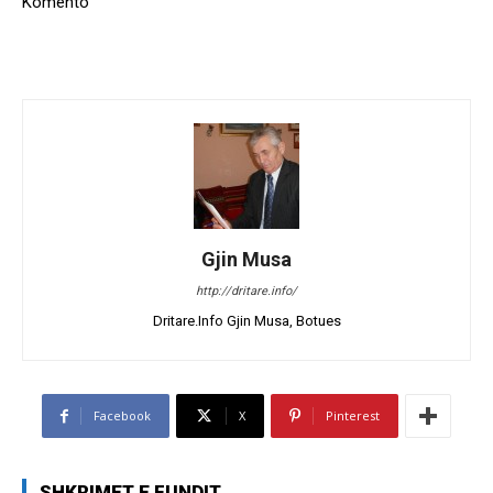
Komento
Gjin Musa
http://dritare.info/
Dritare.Info Gjin Musa, Botues
Facebook
X
Pinterest
SHKRIMET E FUNDIT