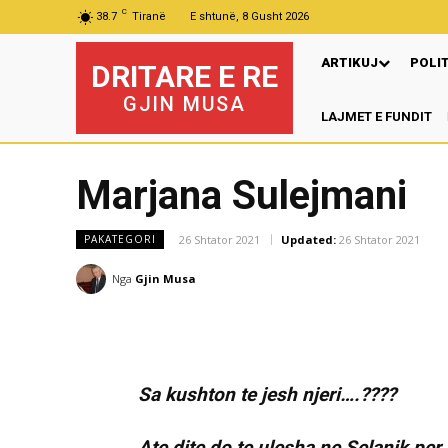
C
38.7
Tiranë
E shtunë, 8 Gusht 2026
ARTIKUJ
POLI
DRITARE E RE
GJIN MUSA
LAJMET E FUNDIT
Pr
Marjana Sulejmani
26 Shtator 2021
Updated:
26 Shtator 2021
PAKATEGORI
Nga
Gjin Musa
Sa kushton te jesh njeri….????
Ate dite do te ulesha ne Selanik p