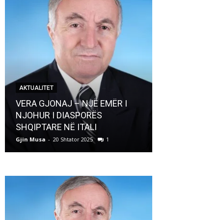
AKTUALITET
AKTUALITET
VERA GJONAJ – NJË EMËR I
NJOHUR I DIASPORËS
Pregaditi Gji
SHQIPTARE NË ITALI
Shtator 2025
Gjin Musa
-
20 Shtator 2025
1
Gjin Musa
-
8 Shtat