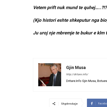
Vetem prift nuk mund te quhej…..?!?!
(Kjo histori eshte shkeputur nga bio
Ju uroj nje mbremje te bukur e klm t
Gjin Musa
http://dritare.info/
Dritare.Info Gjin Musa, Botues
Faceb
Shpërndaje