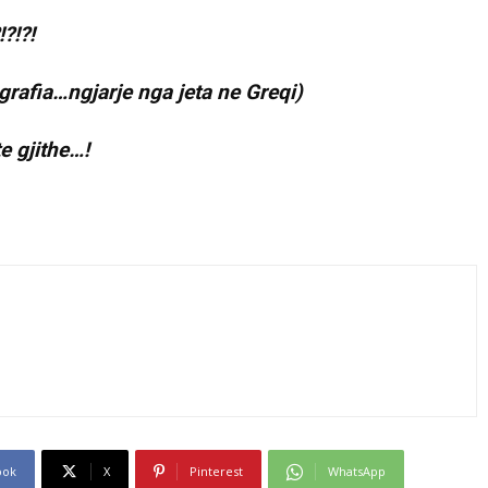
?!?!
grafia…ngjarje nga jeta ne Greqi)
e gjithe…!
ook
X
Pinterest
WhatsApp