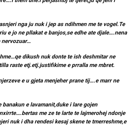
e….i them une:i perjashtoj te tjeret,ju qe jeni i
 asnjeri nga ju nuk i jep as ndihmen me te vogel.Te
riu e jo ne pllakat e banjos,se edhe ate djale….nena
 e nervozuar…
yshme…qe dikush nuk donte te ish deshmitar ne
lla raste etj.etj.justifikime e prralla me mbret.
njerzeve e u gjeta menjeher prane tij….e marr ne
 banakun e lavamanit,duke i lare gojen
irrte….bertas me ze te larte te lajmerohej ndonje
jeri nuk i dha rendesi kesaj skene te tmerreshme,e