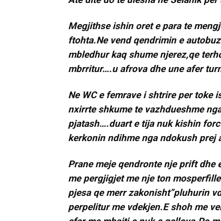
Megjithse ishin oret e para te mengje
ftohta.Ne vend qendrimin e autobuzit
mbledhur kaq shume njerez,qe terho
mbrritur….u afrova dhe une afer tur
Ne WC e femrave i shtrire per toke is
nxirrte shkume te vazhdueshme nga 
pjatash….duart e tija nuk kishin for
kerkonin ndihme nga ndokush prej as
Prane meje qendronte nje prift dhe 
me pergjigjet me nje ton mosperfille
pjesa qe merr zakonisht”pluhurin vd
perpelitur me vdekjen.E shoh me ve