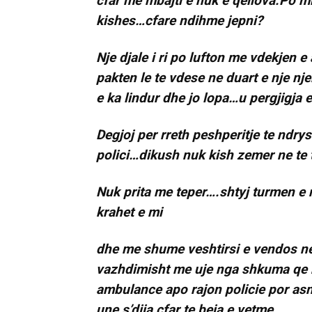
cfar me mbajti e nuk e qellova.Po mir
kishes…cfare ndihme jepni?
Nje djale i ri po lufton me vdekjen e
pakten le te vdese ne duart e nje nje
e ka lindur dhe jo lopa…u pergjigja
Degjoj per rreth peshperitje te ndr
polici…dikush nuk kish zemer ne te ti
Nuk prita me teper….shtyj turmen e 
krahet e mi
dhe me shume veshtirsi e vendos ne
vazhdimisht me uje nga shkuma qe nx
ambulance apo rajon policie por asn
une s’dija cfar te beja e vetme.