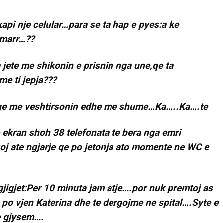
kapi nje celular…para se ta hap e pyes:a ke
 marr…??
pa jete me shikonin e prisnin nga une,qe ta
me ti jepja???
je….qe me veshtirsonin edhe me shume…Ka…..Ka….te
e ekran shoh 38 telefonata te bera nga emri
goj ate ngjarje qe po jetonja ato momente ne WC e
rgjigjet:Per 10 minuta jam atje….por nuk premtoj as
 po vjen Katerina dhe te dergojme ne spital….Syte e
ne gjysem….