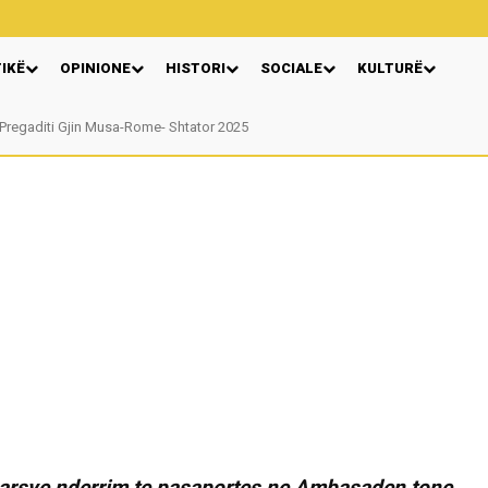
TIKË
OPINIONE
HISTORI
SOCIALE
KULTURË
egaditi Gjin Musa-Rome- Shtator 2025
Nga: Ndue Dedaj
er arsye nderrim te pasaportes ne Ambasaden tone…