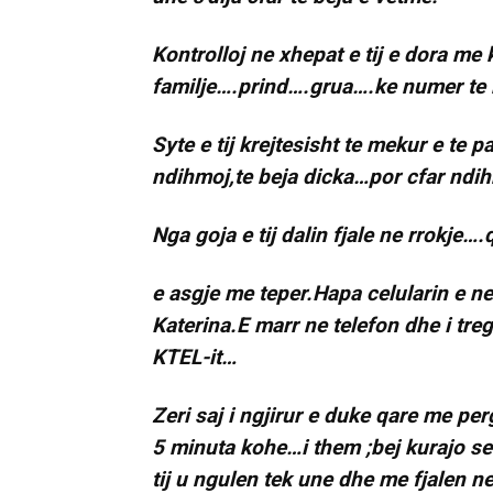
Kontrolloj ne xhepat e tij e dora me 
familje….prind….grua….ke numer te
Syte e tij krejtesisht te mekur e te 
ndihmoj,te beja dicka…por cfar ndih
Nga goja e tij dalin fjale ne rrok
e asgje me teper.Hapa celularin e n
Katerina.E marr ne telefon dhe i tre
KTEL-it…
Zeri saj i ngjirur e duke qare me pe
5 minuta kohe…i them ;bej kurajo se
tij u ngulen tek une dhe me fjalen 