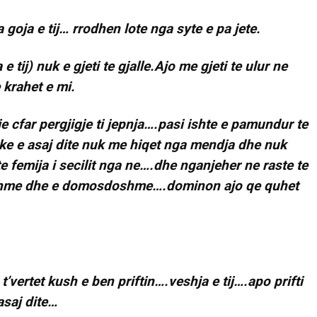
goja e tij… rrodhen lote nga syte e pa jete.
e tij) nuk e gjeti te gjalle.Ajo me gjeti te ulur ne
 krahet e mi.
 cfar pergjigje ti jepnja….pasi ishte e pamundur te
jike e asaj dite nuk me hiqet nga mendja dhe nuk
e femija i secilit nga ne….dhe nganjeher ne raste te
vojshme dhe e domosdoshme….dominon ajo qe quhet
t’vertet kush e ben priftin….veshja e tij….apo prifti
asaj dite…