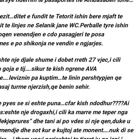
zit…ditet e fundit te Tetorit ishin bere mjaft te
 te linjes ne Selanik jane WC.Perballe tyre ishin
qen venendjen e cdo pasagjeri te posa
mes e po shikonja ne vendin e ngjarjes.
hte nje djale shume i dobet rreth 27 vjec,i cili
goja e tij….sikur te kish ngrene AVA
ce….leviznin pa kuptim…te linin pershtypjen qe
aj turme njerzish,qe benin sehir.
e pyes se si eshte puna…cfar kish ndodhur????Ai
s:eshte nje drogaxhi,i cili ka marre me teper nga
ekjeprures” dhe tani ai po vdes si nje qen,duke u
mendje dhe sot kur e kujtoj ate monent….nuk di se