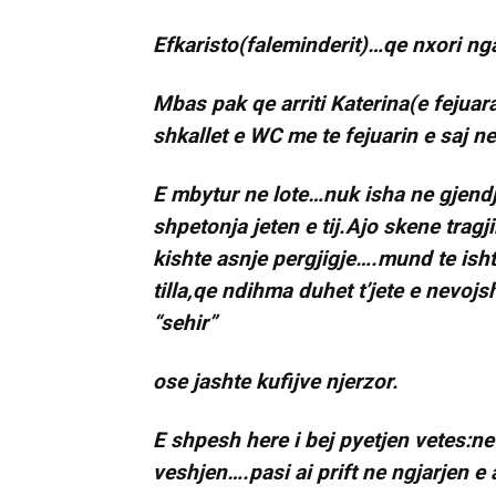
Efkaristo(faleminderit)…qe nxori nga 
Mbas pak qe arriti Katerina(e fejuara 
shkallet e WC me te fejuarin e saj ne
E mbytur ne lote…nuk isha ne gjendje
shpetonja jeten e tij.Ajo skene trag
kishte asnje pergjigje….mund te isht
tilla,qe ndihma duhet t’jete e ne
“sehir”
ose jashte kufijve njerzor.
E shpesh here i bej pyetjen vetes:ne 
veshjen….pasi ai prift ne ngjarjen e 