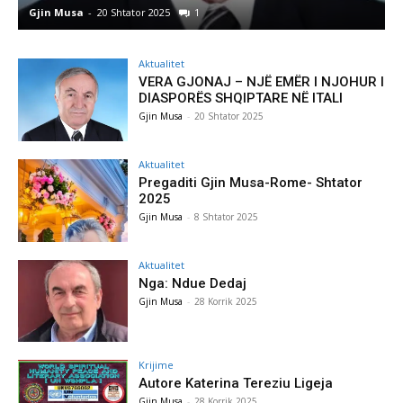
Gjin Musa
-
8 Shtator 2025
0
Aktualitet
VERA GJONAJ – NJË EMËR I NJOHUR I
DIASPORËS SHQIPTARE NË ITALI
Gjin Musa
-
20 Shtator 2025
Aktualitet
Pregaditi Gjin Musa-Rome- Shtator
2025
Gjin Musa
-
8 Shtator 2025
Aktualitet
Nga: Ndue Dedaj
Gjin Musa
-
28 Korrik 2025
Krijime
Autore Katerina Tereziu Ligeja
Gjin Musa
-
28 Korrik 2025