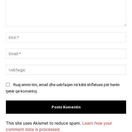
Koment:
Emr
Ema
Ue
Ruaj emrin tim, email dhe uebfaqen në këtë shfletues për herën
tjetër që komentoj.
This site uses Akismet to reduce spam.
Learn how your
comment data is processed.