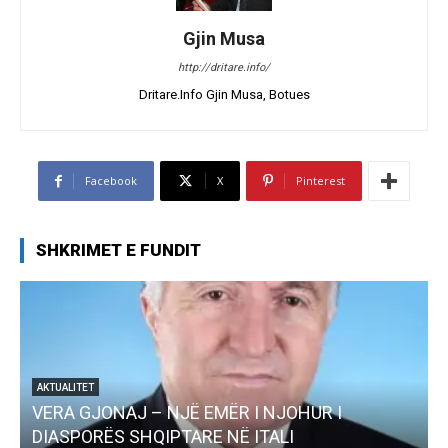
Gjin Musa
http://dritare.info/
Dritare.Info Gjin Musa, Botues
Facebook
X
Pinterest
SHKRIMET E FUNDIT
I
AKTUALITET
Pregaditi Gjin Musa-Rome- Shtator 2025