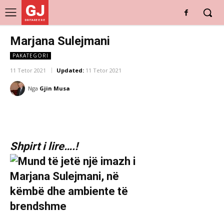
GJ
DRITARE E RE
Marjana Sulejmani
PAKATEGORI
11 Tetor 2021
Updated:
11 Tetor 2021
Nga
Gjin Musa
Shpirt i lire….!