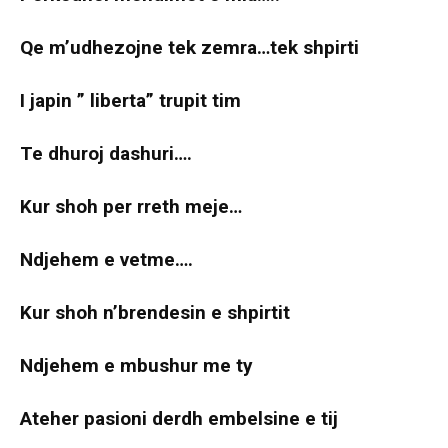
Qe m’udhezojne tek zemra…tek shpirti
I japin ” liberta” trupit tim
Te dhuroj dashuri….
Kur shoh per rreth meje…
Ndjehem e vetme….
Kur shoh n’brendesin e shpirtit
Ndjehem e mbushur me ty
Ateher pasioni derdh embelsine e tij