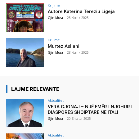
Krijime
Autore Katerina Tereziu Ligeja
Gjin Musa
-
28 Korrik 2025
Krijime
Murtez Asllani
Gjin Musa
-
28 Korrik 2025
LAJME RELEVANTE
Aktualitet
VERA GJONAJ – NJË EMËR I NJOHUR I
DIASPORËS SHQIPTARE NË ITALI
Gjin Musa
-
20 Shtator 2025
Aktualitet