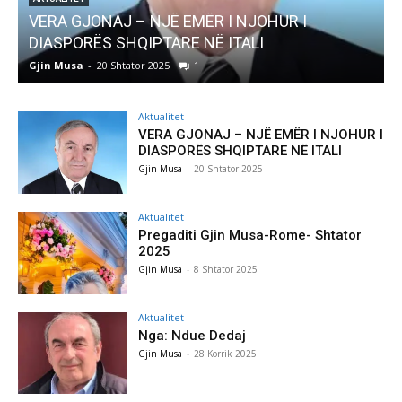
R I
AKTUALITET
Pregaditi Gjin Musa-Rome- Shtator 2025
Gjin Musa
-
8 Shtator 2025
0
Aktualitet
VERA GJONAJ – NJË EMËR I NJOHUR I
DIASPORËS SHQIPTARE NË ITALI
Gjin Musa
-
20 Shtator 2025
Aktualitet
Pregaditi Gjin Musa-Rome- Shtator
2025
Gjin Musa
-
8 Shtator 2025
Aktualitet
Nga: Ndue Dedaj
Gjin Musa
-
28 Korrik 2025