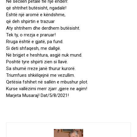
Në secilën petale fle një ëndërr.
që shtrihet butësisht, ngadalë!
Është një aromë e këndshme,
që deh shpirtin e trazuar
Aty shtrihem dhe derdhem butësisht.
Tek ty, o rrezja e praruar!
Rruga është e gjatë, pa fund.
Si deti shfaqesh, me dallgë.
Në brigjet e heshtura, asgjë nuk mund.
Poshtë tyre shpirti zien si llavë.
Sa shumë rreze janë thurur kurorë.
Triumfues shkëlqejnë me vezullim.
Qetësia fshihet në sallën e mbushur plot.
Kurse vallëzimi merr zjarr ,gjere ne agim!
Marjeta Musaraj! Dat/5/8/2021!