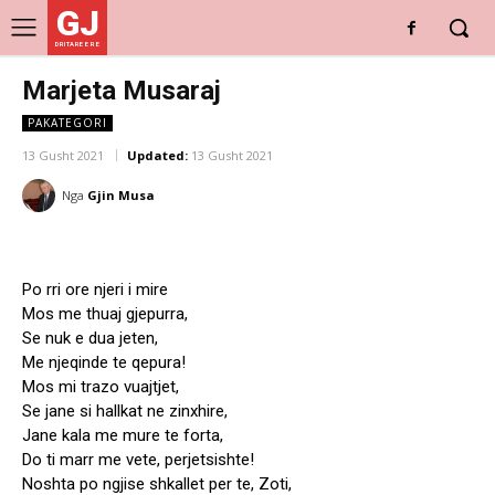
GJ
DRITARE E RE
Marjeta Musaraj
PAKATEGORI
13 Gusht 2021
Updated:
13 Gusht 2021
Nga
Gjin Musa
Po rri ore njeri i mire
Mos me thuaj gjepurra,
Se nuk e dua jeten,
Me njeqinde te qepura!
Mos mi trazo vuajtjet,
Se jane si hallkat ne zinxhire,
Jane kala me mure te forta,
Do ti marr me vete, perjetsishte!
Noshta po ngjise shkallet per te, Zoti,