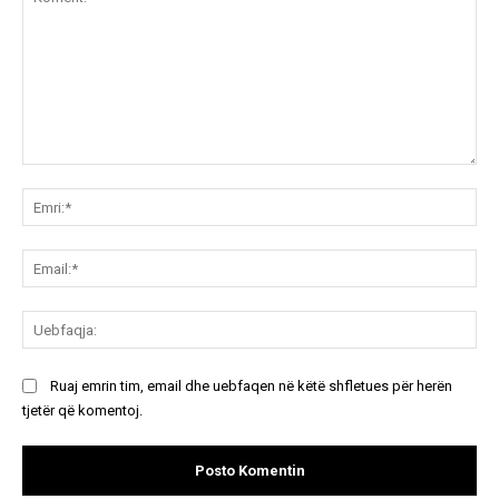
Koment:
Emr
Ema
Ue
Ruaj emrin tim, email dhe uebfaqen në këtë shfletues për herën
tjetër që komentoj.